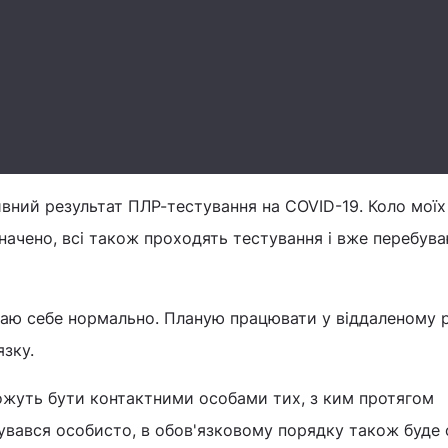
вний результат ПЛР-тестування на COVID-19. Коло моїх
значено, всі також проходять тестування і вже перебув
уваю себе нормально. Планую працювати у віддаленому 
язку.
можуть бути контактними особами тих, з ким протягом
увався особисто, в обов'язковому порядку також буде