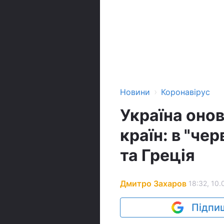
›
Новини
Коронавірус
Україна онов
країн: в "че
та Греція
Дмитро Захаров
18:32, 10.
Підпиш