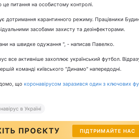
 це питання на особистому контролі.
ує дотримання карантинного режиму. Працівники Буди
відуальними засобами захисту та дезінфекторами.
ани на швидке одужання ", - написав Павелко.
ус все активніше захоплює український футбол. Відраз
ершій команді київського "Динамо" напередодні.
ідомо, що
коронавірусом заразився один з ключових фу
навірус в Україні
ІТЬ ПРОЄКТУ
ПІДТРИМАЙТЕ НАС