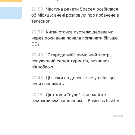
20:58
Частина ракети SpaceX розбилася
s
об Місяць: вчені розповіли про побачене в
телескоп
20:52
Китай оточив пустелю деревами:
через роки вона почала поглинати більше
CO₂
20:49
"Стародавній" римський театр,
популярний серед туристів, виявився
підробкою
20:45
Ці знаки на долоні є не у всіх: що
вони означають
20:18
Дістатися "нуля" стає майже
неможливим завданням, - Business Insider
Реклама