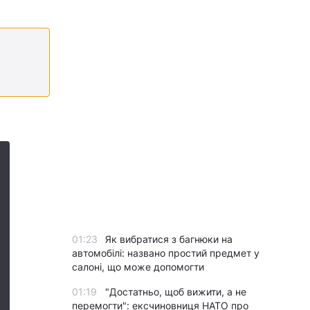
и
01:23
Як вибратися з багнюки на
автомобілі: названо простий предмет у
салоні, що може допомогти
01:19
"Достатньо, щоб вижити, а не
перемогти": ексчиновниця НАТО про