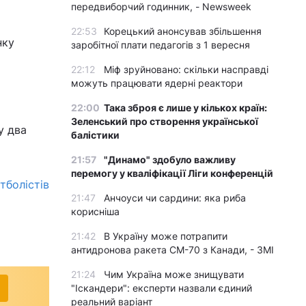
передвиборчий годинник, - Newsweek
22:53
Корецький анонсував збільшення
нку
заробітної плати педагогів з 1 вересня
22:12
Міф зруйновано: скільки насправді
можуть працювати ядерні реактори
22:00
Така зброя є лише у кількох країн:
Зеленський про створення української
у два
балістики
21:57
"Динамо" здобуло важливу
перемогу у кваліфікації Ліги конференцій
тболістів
21:47
Анчоуси чи сардини: яка риба
корисніша
21:42
В Україну може потрапити
антидронова ракета CM-70 з Канади, - ЗМІ
21:24
Чим Україна може знищувати
"Іскандери": експерти назвали єдиний
реальний варіант