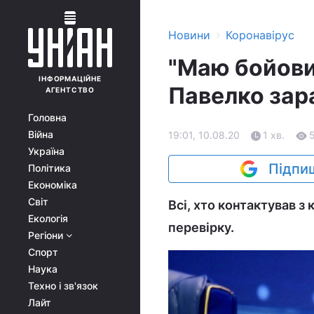
›
Новини
Коронавірус
"Маю бойови
ІНФОРМАЦІЙНЕ
Павелко зар
АГЕНТСТВО
Головна
Війна
19:01, 10.08.20
1 хв.
Україна
Підпиш
Політика
Економіка
Світ
Всі, хто контактував з
Екологія
перевірку.
Регіони
Спорт
Наука
Техно і зв'язок
Лайт