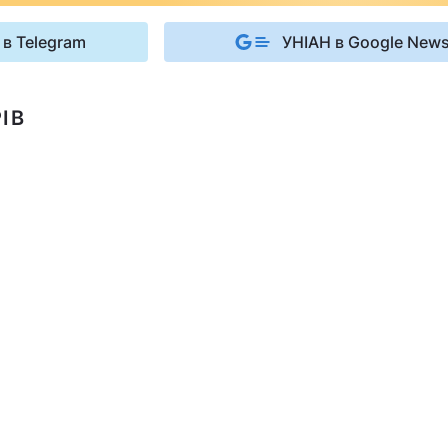
 в Telegram
УНІАН в Google New
ІВ