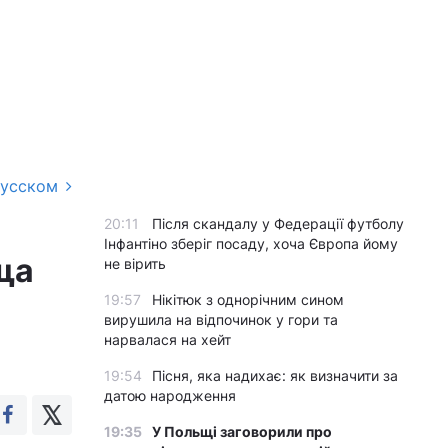
русском
20:11
Після скандалу у Федерації футболу
Інфантіно зберіг посаду, хоча Європа йому
ьща
не вірить
19:57
Нікітюк з однорічним сином
вирушила на відпочинок у гори та
нарвалася на хейт
19:54
Пісня, яка надихає: як визначити за
датою народження
19:35
У Польщі заговорили про