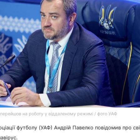
перейшов на роботу у віддаленому режимі / фото УАФ
оціації футболу (УАФ) Андрій Павелко повідомив про св
авірус.