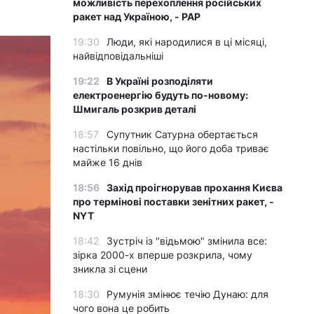
можливість перехоплення російських
ракет над Україною, - PAP
19:30
Люди, які народилися в ці місяці,
найвідповідальніші
19:22
В Україні розподіляти
електроенергію будуть по-новому:
Шмигаль розкрив деталі
18:57
Супутник Сатурна обертається
настільки повільно, що його доба триває
майже 16 днів
18:56
Захід проігнорував прохання Києва
про термінові поставки зенітних ракет, -
NYT
18:42
Зустріч із "відьмою" змінила все:
зірка 2000-х вперше розкрила, чому
зникла зі сцени
18:30
Румунія змінює течію Дунаю: для
чого вона це робить