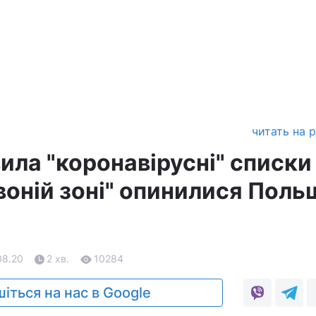
читать на 
ила "коронавірусні" списки
рвоній зоні" опинилися Пол
08.20
2 хв.
10284
іться на нас в Google