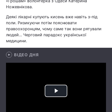
«Грошам» волонтерка з Одеси Катерина
Ножевнікова.
Деякі лікарні купують кисень вже навіть з-під
Головна
Війна
поли. Ризикуючи потім пояснювати
правоохоронцям, чому саме так вони рятували
Україна
Політика
людей… Черговий парадокс української
медицини.
Економіка
Світ
Спорт
ВІДЕО ДНЯ
Наука
Техно і зв'язок
Лайт
Зброя
Інциденти
Здоров'я
Туризм
Play
Цікавинки
Погода
Video
Екологія
Регіони