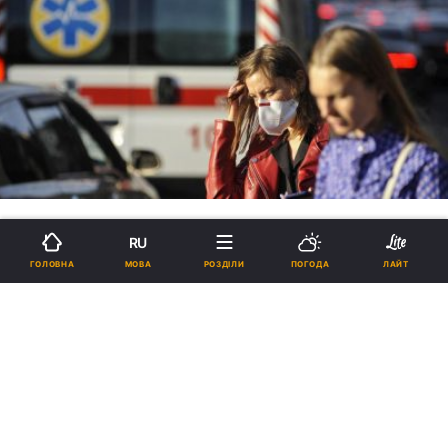
RU
МОВА
ГОЛОВНА
РОЗДІЛИ
ПОГОДА
ЛАЙТ
Коронавірусне загострення. Чи
можна врятуватися від
швидкого поширення Covid-19
22:45, 12.10.2020
8 хв.
2211
Кількість нових випадків захворювання на