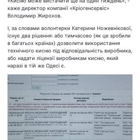
«Кисню може вистачити ще на один тиждень», -
каже директор компанії «Кріогенсервіс»
Володимир Жирохов.
І, за словами волонтерки Катерини Ножевнікової,
існує два рішення: або тимчасово (як це зробили
в багатьох країнах) дозволити використання
технічного кисню під відповідальність виробника,
або надати ліцензії виробникам кисню, який
наразі в тій же Одесі є.