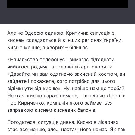
Лонгріди
Відео з Youtube
Статті
Але не Одесою єдиною. Критична ситуація з
киснем складається й в інших регіонах України.
Інтерв'ю
Думки
Кисню менше, а хворих – більшає.
Архів
Вакансії
«Начальство телефонує і вимагає під’єднати
чийогось родича, а головні лікарі говорять:
Контакти
«Давайте ми вам одягнемо захисний костюм, ви
зайдете і покажете, кого потрібно для цього
Послуги
відімкнути від кисню». Ну, навіщо нам це треба?
Нестачі кисню наразі немає», - запевняє «Гроші»
Ігор Кириченко, компанія якого займається
заправкою киснем кисневих балонів.
Погодьтеся, ситуація дивна. Кисню в лікарнях
стає все менше, але… нестачі його немає. Як так