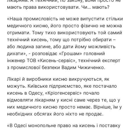
лікарням. А технічний, по закону, вони просто не
мають права використовувати. Чи... мають?
«Наша промисловість не може випустити стільки
медичного кисню, його просто фізично не можна
отримати. Тому тихо використовують той самий
технічний кисень, тому що потрібно обирати –
або людина загине, або дати йому можливість
дихати», - розповідає «Грошам» головний
інженер ТОВ «Кисень-сервіс», технічний експерт
з промислової безпеки Вадим Чижиченко.
Лікарі й виробники кисню викручуються, як
можуть. Київське підприємство, яке постачало
кисень в Одесу, «Кріогенсервіс» почало
відмовляти лікарням у кисні саме через те, що у
них медичного кисню просто немає. Вірніше, їм у
необхідних обсягах його ніхто не продає.
«В Одесі монопольне право на кисень і поставку