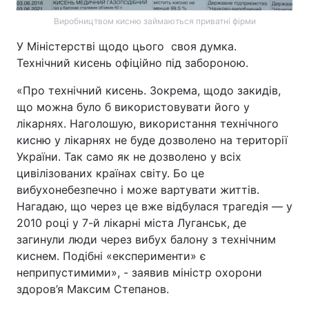
Виробництвом кисню займаються приватні фірми
У Міністерстві щодо цього своя думка.
Технічний кисень офіційно під забороною.
«Про технічний кисень. Зокрема, щодо закидів,
що можна було б використовувати його у
лікарнях. Наголошую, використання технічного
кисню у лікарнях не буде дозволено на території
України. Так само як не дозволено у всіх
цивілізованих країнах світу. Бо це
вибухонебезпечно і може вартувати життів.
Нагадаю, що через це вже відбулася трагедія — у
2010 році у 7-й лікарні міста Луганськ, де
загинули люди через вибух балону з технічним
киснем. Подібні «експерименти» є
неприпустимими», - заявив міністр охорони
здоров’я Максим Степанов.