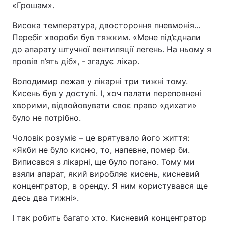
«Грошам».
Висока температура, двостороння пневмонія...
Перебіг хвороби був тяжким. «Мене під’єднали
до апарату штучної вентиляції легень. На ньому я
провів п’ять діб», - згадує лікар.
Володимир лежав у лікарні три тижні тому.
Кисень був у доступі. І, хоч палати переповнені
хворими, відвойовувати своє право «дихати»
було не потрібно.
Чоловік розуміє – це врятувало його життя:
«Якби не було кисню, то, напевне, помер би.
Виписався з лікарні, ще було погано. Тому ми
взяли апарат, який виробляє кисень, кисневий
концентратор, в оренду. Я ним користувався ще
десь два тижні».
І так робить багато хто. Кисневий концентратор