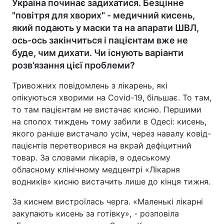
Україна починає задихатися. Безцінне
"повітря для хворих" - медичний кисень,
який подають у маски та на апарати ШВЛ,
ось-ось закінчиться і пацієнтам вже не
буде, чим дихати. Чи існують варіанти
розв’язання цієї проблеми?
Тривожних повідомлень з лікарень, які
опікуються хворими на Covid-19, більшає. То там,
то там пацієнтам не вистачає кисню. Першими
на сполох тиждень тому забили в Одесі: кисень,
якого раніше вистачало усім, через навалу ковід-
пацієнтів перетворився на вкрай дефіцитний
товар. За словами лікарів, в одеському
обласному клінічному медцентрі «Лікарня
водників» кисню вистачить лише до кінця тижня.
За киснем вистроїлась черга. «Маленькі лікарні
закупають кисень за готівку», - розповіла