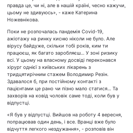
правда це, чи ні, але в нашій країні, чесно кажучи,
цьому не здивуюсь», - каже Катерина
Ножевнікова.
Поки не розпочалась пандемія Covid-19,
ажіотажу на ринку кисню ніколи не було. Але
вірусу байдуже, скільки тобі років, ким ти
працюєш, як багато заробляєш... У зоні ризику
всі. У цьому на власному досвіді переконався
хірург однієї з київських лікарень з
тридцятирічним стажем Володимир Резін.
Здавалося б, при постійному контакті з
пацієнтами це рано чи пізно мало статися... Та
захворів на ковід чоловік саме тоді, коли був у
відпустці.
«Я був у відпустці. Вийшов на роботу 4 вересня,
попрацював один день, і все. Вранці вже було
відчуття легкого нездужання», - розповів він