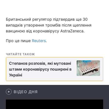
Британський регулятор підтвердив ще 30
Головна
Війна
випадків утворення тромбів після щеплення
вакциною від коронавірусу AstraZeneca.
Україна
Політика
Про це пише
Reuters
.
Економіка
Світ
Спорт
Наука
ЧИТАЙТЕ ТАКОЖ
Степанов розповів, які мутовані
Техно і зв'язок
Лайт
штами коронавірусу поширені в
Зброя
Інциденти
Україні
Здоров'я
Туризм
ВІДЕО ДНЯ
Цікавинки
Погода
Екологія
Регіони