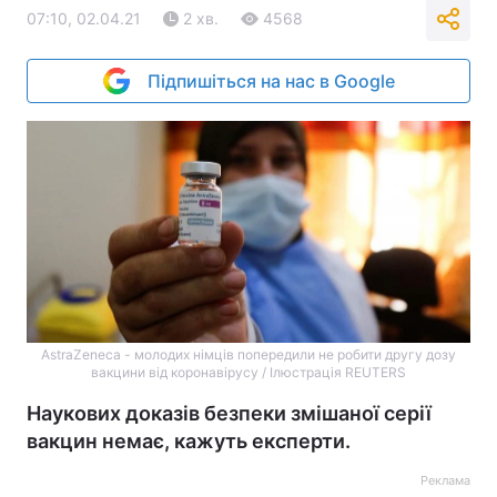
07:10, 02.04.21
2 хв.
4568
Підпишіться на нас в Google
AstraZeneca - молодих німців попередили не робити другу дозу
вакцини від коронавірусу / Ілюстрація REUTERS
Наукових доказів безпеки змішаної серії
вакцин немає, кажуть експерти.
Реклама