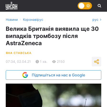
›
Новини
Коронавірус
рус
Велика Британія виявила ще 30
випадків тромбозу після
AstraZeneca
ЯНА СТАВСЬКА
07:34, 02.04.21
1 хв.
2150
Підпишіться на нас в Google