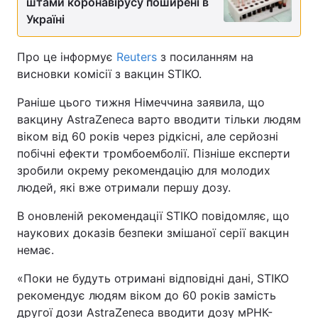
штами коронавірусу поширені в
Україні
Про це інформує
Reuters
з посиланням на
висновки комісії з вакцин STIKO.
Раніше цього тижня Німеччина заявила, що
вакцину AstraZeneca варто вводити тільки людям
віком від 60 років через рідкісні, але серйозні
побічні ефекти тромбоемболії. Пізніше експерти
зробили окрему рекомендацію для молодих
людей, які вже отримали першу дозу.
В оновленій рекомендації STIKO повідомляє, що
наукових доказів безпеки змішаної серії вакцин
немає.
«Поки не будуть отримані відповідні дані, STIKO
рекомендує людям віком до 60 років замість
другої дози AstraZeneca вводити дозу мРНК-