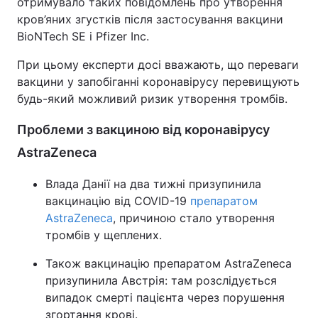
отримувало таких повідомлень про утворення
кров’яних згустків після застосування вакцини
Тема оформлення
BioNTech SE і Pfizer Inc.
При цьому експерти досі вважають, що переваги
вакцини у запобіганні коронавірусу перевищують
будь-який можливий ризик утворення тромбів.
Проблеми з вакциною від коронавірусу
AstraZeneca
Влада Данії на два тижні призупинила
вакцинацію від COVID-19
препаратом
AstraZeneca
, причиною стало утворення
тромбів у щеплених.
Також вакцинацію препаратом AstraZeneca
призупинила Австрія: там розслідується
випадок смерті пацієнта через порушення
згортання крові.