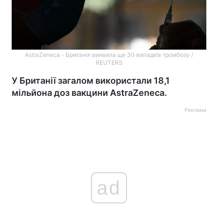
AstraZeneca - Британія виявила ще 30 випадків тромбозу /
REUTERS
У Британії загалом використали 18,1
мільйона доз вакцини AstraZeneca.
Реклама
ad