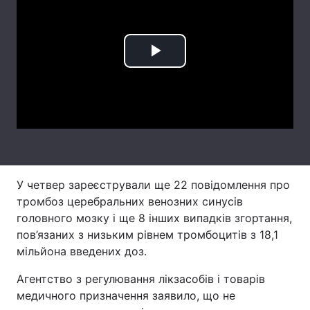
Лонгріди
Play
Відео з Youtube
Статті
Video
Інтерв'ю
Думки
Архів
Вакансії
Контакти
У четвер зареєстрували ще 22 повідомлення про
Послуги
тромбоз церебральних венозних синусів
головного мозку і ще 8 інших випадків згортання,
пов’язаних з низьким рівнем тромбоцитів з 18,1
мільйона введених доз.
Агентство з регулювання лікзасобів і товарів
медичного призначення заявило, що не