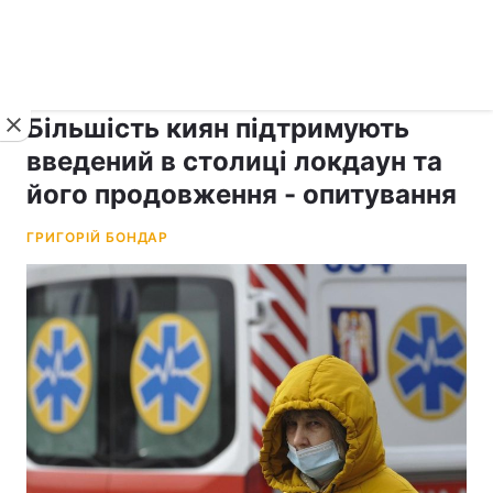
›
рус ›
Новини
Коронавірус
Більшість киян підтримують
введений в столиці локдаун та
його продовження - опитування
ГРИГОРІЙ БОНДАР