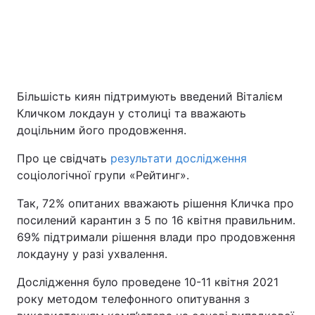
Київ
Львів
Дніпро
Харків
Більшість киян підтримують введений Віталієм
Одеса
Кличком локдаун у столиці та вважають
доцільним його продовження.
Спорт
Наука
Про це свідчать
результати дослідження
соціологічної групи «Рейтинг».
Техно і зв'язок
Лайт
Так, 72% опитаних вважають рішення Кличка про
посилений карантин з 5 по 16 квітня правильним.
Зброя
Інциденти
69% підтримали рішення влади про продовження
локдауну у разі ухвалення.
Здоров'я
Туризм
Дослідження було проведене 10-11 квітня 2021
Цікавинки
Погода
року методом телефонного опитування з