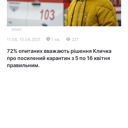
УНІАН
11:58, 15.04.2021
1 хв.
227
72% опитаних вважають рішення Кличка
про посилений карантин з 5 по 16 квітня
Головна
Війна
правильним.
Україна
Політика
Економіка
Світ
Екологія
РЕГІОНИ