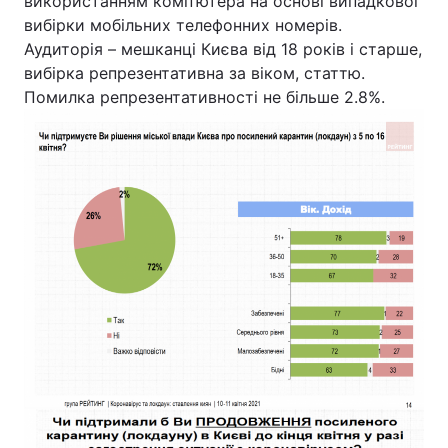
використанням комп’ютера на основі випадкової
Відео з Youtube
Статті
вибірки мобільних телефонних номерів.
Аудиторія – мешканці Києва від 18 років і старше,
вибірка репрезентативна за віком, статтю.
Інтерв'ю
Думки
Помилка репрезентативності не більше 2.8%.
Архів
Вакансії
Контакти
ПОСЛУГИ
Реклама на сайті
Фотобанк
Моніторинг
Пресцентр