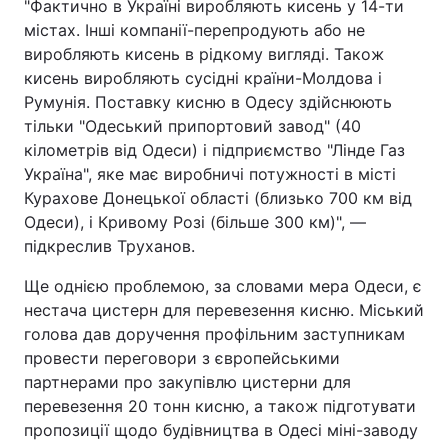
"Фактично в Україні виробляють кисень у 14-ти
містах. Інші компанії-перепродують або не
виробляють кисень в рідкому вигляді. Також
кисень виробляють сусідні країни-Молдова і
Румунія. Поставку кисню в Одесу здійснюють
тільки "Одеський припортовий завод" (40
кілометрів від Одеси) і підприємство "Лінде Газ
Україна", яке має виробничі потужності в місті
Курахове Донецької області (близько 700 км від
Одеси), і Кривому Розі (більше 300 км)", —
підкреслив Труханов.
Ще однією проблемою, за словами мера Одеси, є
нестача цистерн для перевезення кисню. Міський
голова дав доручення профільним заступникам
провести переговори з європейськими
партнерами про закупівлю цистерни для
перевезення 20 тонн кисню, а також підготувати
пропозиції щодо будівництва в Одесі міні-заводу