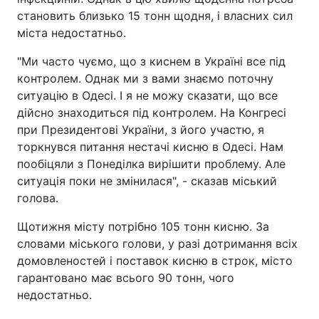
становить близько 15 тонн щодня, і власних сил
Відео з Youtube
Статті
міста недостатньо.
Інтерв'ю
Думки
"Ми часто чуємо, що з киснем в Україні все під
контролем. Однак ми з вами знаємо поточну
Архів
Вакансії
ситуацію в Одесі. І я не можу сказати, що все
дійсно знаходиться під контролем. На Конгресі
Контакти
при Президентові України, з його участю, я
торкнувся питання нестачі кисню в Одесі. Нам
пообіцяли з Понеділка вирішити проблему. Але
ПОСЛУГИ
ситуація поки не змінилася", - сказав міський
голова.
Реклама на сайті
Фотобанк
Щотижня місту потрібно 105 тонн кисню. За
словами міського голови, у разі дотримання всіх
Моніторинг
Пресцентр
домовленостей і поставок кисню в строк, місто
гарантовано має всього 90 тонн, чого
недостатньо.