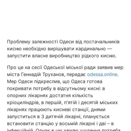
Київ
Львів
Дніпро
Харків
Одеса
Проблему залежності Одеси від постачальників
кисню необхідно вирішувати кардинально —
запустити власне виробництво рідкого кисню.
Спорт
Наука
Про це на сесії Одеської міської ради заявив мер
міста Геннадій Труханов, передає
odessa.online
.
Техно і зв'язок
Лайт
Мер Одеси підкреслив, що Одеса готова
покривати потребу в відсутньому кисні: в
Зброя
Інциденти
опорних лікарнях достатня кількість
кріоциліндрів, в першій, п'ятій і десятій міських
Здоров'я
Туризм
лікарнях працюють кисневі станції, днями
запуститься в 3 дитячій лікарні, планується
Цікавинки
Погода
встановити станцію у восьмій лікарні і дві – в
інфекційній. Однак в цю хвилю щоденна потреба