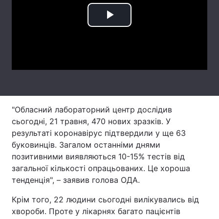
Лонгріди
Play
Video
Відео з Youtube
Статті
Інтерв'ю
Думки
Архів
Вакансії
"Обласний лабораторний центр дослідив
Контакти
сьогодні, 21 травня, 470 нових зразків. У
Послуги
результаті коронавірус підтвердили у ще 63
буковинців. Загалом останніми днями
позитивними виявляються 10-15% тестів від
загальної кількості опрацьованих. Це хороша
тенденція", – заявив голова ОДА.
Крім того, 22 людини сьогодні вилікувались від
хвороби. Проте у лікарнях багато пацієнтів