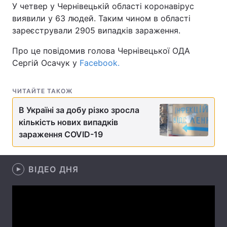
У четвер у Чернівецькій області коронавірус
виявили у 63 людей. Таким чином в області
зареєстрували 2905 випадків зараження.
Головна
Війна
Про це повідомив голова Чернівецької ОДА
Сергій Осачук у
Facebook.
Україна
Політика
Економіка
Світ
ЧИТАЙТЕ ТАКОЖ
В Україні за добу різко зросла
Спорт
Наука
кількість нових випадків
Техно і зв'язок
Лайт
зараження COVID-19
Зброя
Інциденти
ВІДЕО ДНЯ
Здоров'я
Туризм
Цікавинки
Погода
Екологія
Регіони