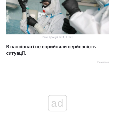
Ілюстрація REUTERS
В пансіонаті не сприйняли серйозність
ситуації.
Реклама
ad