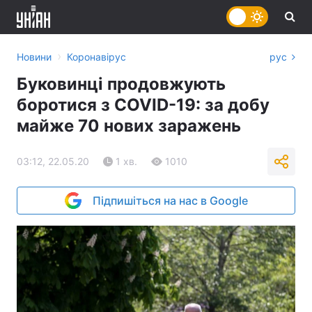
›
Новини
Коронавірус
рус
Буковинці продовжують
боротися з COVID-19: за добу
майже 70 нових заражень
03:12, 22.05.20
1 хв.
1010
Підпишіться на нас в Google