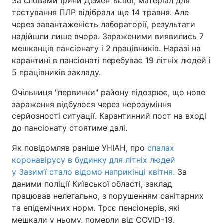
За словами Ірини Дементьєвої, матеріал для
тестування ПЛР відібрали ще 14 травня. Але
через завантаженість лабораторії, результати
надійшли лише вчора. Зараженими виявились 7
мешканців пансіонату і 2 працівників. Наразі на
карантині в пансіонаті перебуває 19 літніх людей і
5 працівників закладу.
Очільниця "первинки" району підозрює, що нове
зараження відбулося через нерозуміння
серйозності ситуації. Карантинний пост на вході
до пансіонату стоятиме далі.
Як повідомляв раніше УНІАН, про
спалах
коронавірусу в будинку для літніх людей
у Зазим’ї стало відомо наприкінці квітня.
За
даними поліції Київської області, заклад
працював нелегально, з порушенням санітарних
та епідемічних норм. Троє пенсіонерів, які
мешкали у ньому, померли від COVID-19.