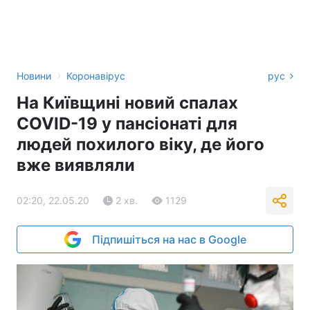
›
Новини
Коронавірус
рус
На Київщині новий спалах
COVID-19 у пансіонаті для
людей похилого віку, де його
вже виявляли
02:20, 22.05.20
2 хв.
1129
Підпишіться на нас в Google