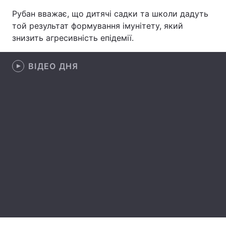
Рубан вважає, що дитячі садки та школи дадуть
Лонгріди
той результат формування імунітету, який
знизить агресивність епідемії.
Відео з Youtube
Статті
ВІДЕО ДНЯ
Інтерв'ю
Думки
Архів
Вакансії
Контакти
Послуги