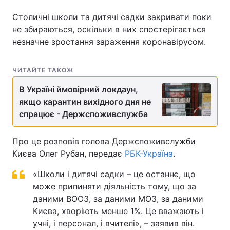
Столичні школи та дитячі садки закривати поки
не збираються, оскільки в них спостерігається
незначне зростання зараження коронавірусом.
Головна
Війна
Україна
Політика
ЧИТАЙТЕ ТАКОЖ
В Україні ймовірний локдаун,
Економіка
Світ
якщо карантин вихідного дня не
Спорт
Наука
спрацює - Держспоживслужба
Техно і зв'язок
Лайт
Про це розповів голова Держспоживслужби
Києва Олег Рубан, передає
РБК-Україна
.
Зброя
Інциденти
«Школи і дитячі садки – це останнє, що
Здоров'я
Туризм
може припиняти діяльність тому, що за
даними ВООЗ, за даними МОЗ, за даними
Цікавинки
Погода
Києва, хворіють менше 1%. Це вважають і
учні, і персонал, і вчителі», – заявив він.
Екологія
Регіони