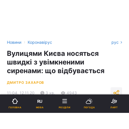
›
Новини
Коронавірус
рус
Вулицями Києва носяться
швидкі з увімкненими
сиренами: що відбувається
ДМИТРО ЗАХАРОВ
11:04, 12.11.20
3 хв.
4943
RU
МОВА
ГОЛОВНА
РОЗДІЛИ
ПОГОДА
ЛАЙТ
Підпишіться на нас в Google