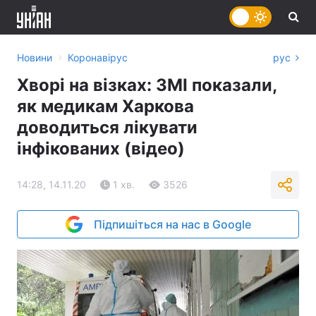
›
Новини
Коронавірус
рус
Хворі на візках: ЗМІ показали,
як медикам Харкова
доводиться лікувати
інфікованих (відео)
14:28, 14.11.20
1 хв.
3526
Підпишіться на нас в Google