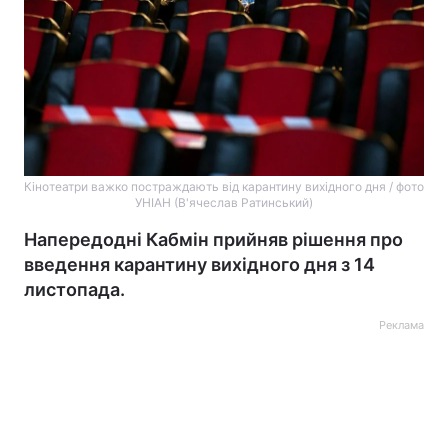
Кінотеатри важко постраждають від карантину вихідного дня / фото
УНІАН (В'ячеслав Ратинський)
Напередодні Кабмін прийняв рішення про
введення карантину вихідного дня з 14
листопада.
Реклама