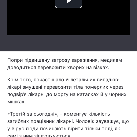
Play
Тема оформлення
Video
Попри підвищену загрозу зараження, медикам
доводиться перевозити хворих на візках.
Крім того, почастішало й летальних випадків:
лікарі змушені перевозити тіла померлих через
подвір’я лікарні до моргу на каталках й у чорних
мішках.
«Третій за сьогодні», – коментує кількість
загиблих працівник лікарні. Чоловік зауважує, що
у вірус люди починають вірити тільки тоді, як
самі з ним зіштовхуються.