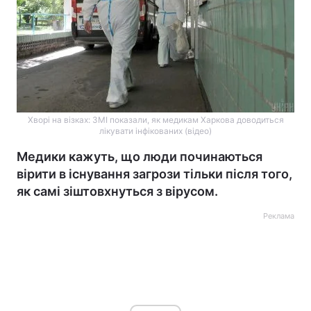
Хворі на візках: ЗМІ показали, як медикам Харкова доводиться
лікувати інфікованих (відео)
Медики кажуть, що люди починаються
вірити в існування загрози тільки після того,
як самі зіштовхнуться з вірусом.
Реклама