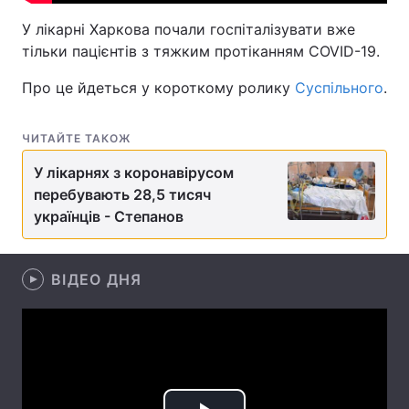
У лікарні Харкова почали госпіталізувати вже
Лонгріди
тільки пацієнтів з тяжким протіканням COVID-19.
Відео з Youtube
Статті
Про це йдеться у короткому ролику
Суспільного
.
Інтерв'ю
Думки
ЧИТАЙТЕ ТАКОЖ
Архів
Вакансії
У лікарнях з коронавірусом
перебувають 28,5 тисяч
Контакти
українців - Степанов
Послуги
ВІДЕО ДНЯ