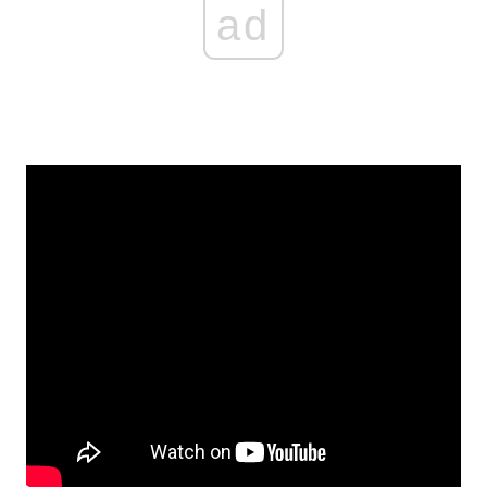
ad
Головна
Війна
Україна
Політика
Економіка
Світ
Спорт
Наука
Техно і зв'язок
Лайт
Зброя
Інциденти
Здоров'я
Туризм
Цікавинки
Погода
Екологія
Регіони