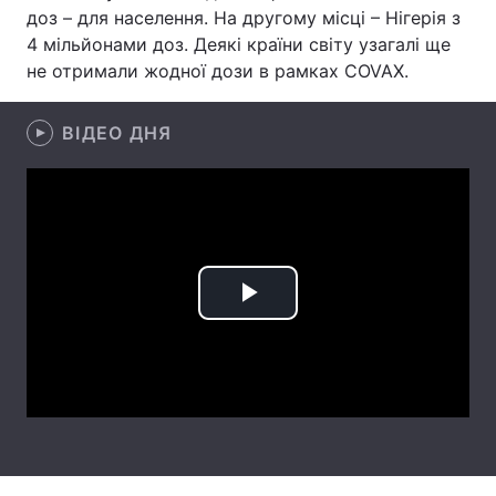
доз – для населення. На другому місці – Нігерія з
Лонгріди
4 мільйонами доз. Деякі країни світу узагалі ще
не отримали жодної дози в рамках COVAX.
Відео з Youtube
Статті
ВІДЕО ДНЯ
Інтерв'ю
Думки
Архів
Вакансії
Контакти
Послуги
Play
Video