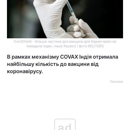
CoviShield - більша частина доз вакцини для бідних країн не
покидала Індію, пише Reuters / фото REUTERS
В рамках механізму COVAX Індія отримала
найбільшу кількість до вакцини від
коронавірусу.
Реклама
ad