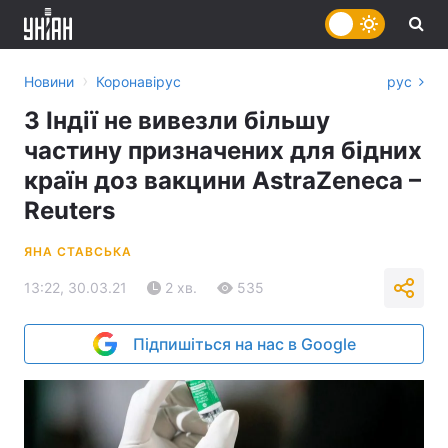
›
Новини
Коронавірус
рус
З Індії не вивезли більшу
частину призначених для бідних
країн доз вакцини AstraZeneca –
Reuters
ЯНА СТАВСЬКА
13:22, 30.03.21
2 хв.
535
Підпишіться на нас в Google