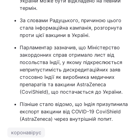
України може бути відкладено на певний
термін.
За словами Радуцького, причиною цього
стала інформаційна кампанія, розгорнута
проти цієї вакцини в Україні.
Парламентар зазначив, що Міністерство
закордонних справ отримало лист від
посольства Індії, у якому підкреслюється
неприпустимість дискредитаційних заяв
стосовно Індії як виробника медичних
препаратів та вакцини AstraZeneca
(CoviShield), що постачається до України.
Пізніше стало відомо, що Індія призупинила
експорт вакцини від COVID-19 CoviShield
(AstraZeneca) через внутрішній попит.
коронавірус