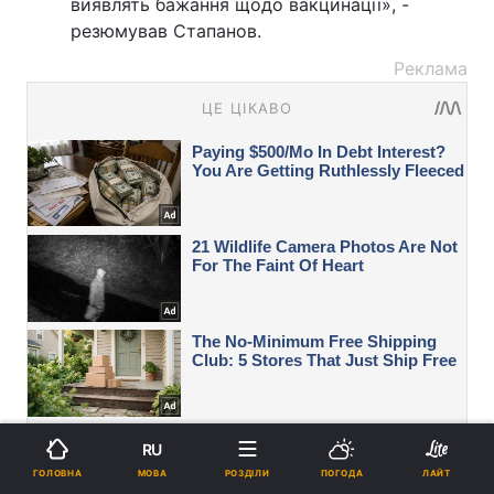
виявлять бажання щодо вакцинації», -
резюмував Стапанов.
Реклама
RU
МОВА
ГОЛОВНА
РОЗДІЛИ
ПОГОДА
ЛАЙТ