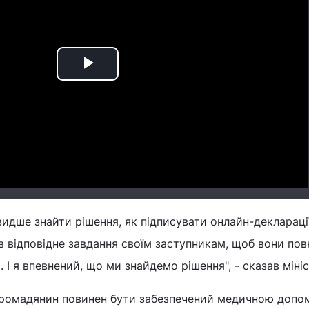
Play
Video
идше знайти рішення, як підписувати онлайн-декларації
в відповідне завдання своїм заступникам, щоб вони пов
І я впевнений, що ми знайдемо рішення", - сказав мініс
громадянин повинен бути забезпечений медичною допо