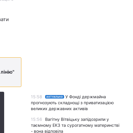
вати
лінію"
15:58
У Фонді держмайна
АКТУАЛЬНО
прогнозують складнощі з приватизацією
великих державних активів
15:56
Вагітну Вітвіцьку запідозрили у
таємному ЕКЗ та сурогатному материнстві
- вона відповіла