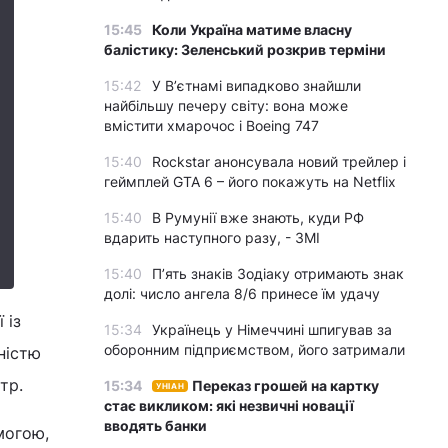
15:45
Коли Україна матиме власну
балістику: Зеленський розкрив терміни
15:42
У Вʼєтнамі випадково знайшли
найбільшу печеру світу: вона може
вмістити хмарочос і Boeing 747
15:40
Rockstar анонсувала новий трейлер і
геймплей GTA 6 – його покажуть на Netflix
15:40
В Румунії вже знають, куди РФ
вдарить наступного разу, - ЗМІ
15:40
П’ять знаків Зодіаку отримають знак
долі: число ангела 8/6 принесе їм удачу
 із
15:34
Українець у Німеччині шпигував за
оборонним підприємством, його затримали
ністю
тр.
15:34
Переказ грошей на картку
УНІАН
стає викликом: які незвичні новації
вводять банки
могою,