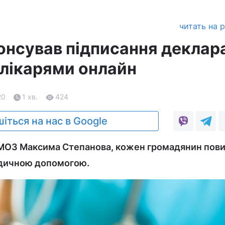
читать на 
онсував підписання деклар
 лікарями онлайн
20
1 хв.
424
іться на нас в Google
 МОЗ Максима Степанова, кожен громадянин пов
едичною допомогою.