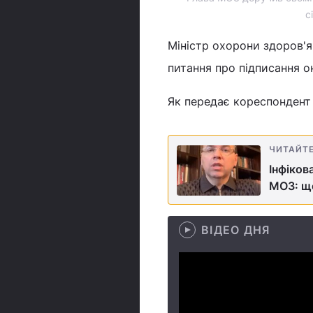
с
Міністр охорони здоров'
питання про підписання о
Як передає кореспондент У
ЧИТАЙТ
Інфіков
МОЗ: щ
ВІДЕО ДНЯ