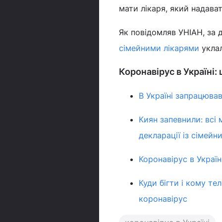
мати лікаря, який надава
Як повідомляв УНІАН, за
сімейними лікарями
уклал
Коронавірус в Україні:
В Україні запрацював
Киян запевнили: всі 
декларації із сімей
Коронавірус в Украї
Куди бігти і кому те
коронавірус