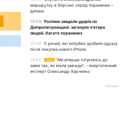
маршрутку в Херсоні: серед поранених –
дитина
15:08
Росіяни завдали ударів по
Дніпропетровщині: загинуло пʼятеро
людей, багато поранених
s
15:00
5 речей, які потрібно зробити одразу
після покупки нового iPhone
14:57
"Ми вперше готуємось до
УНІАН
зими так, як мали завжди", - енергетичний
експерт Олександр Харченко
Реклама