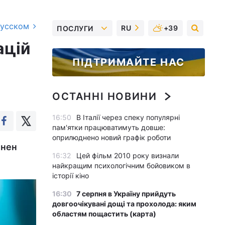
русском
RU
+39
ПОСЛУГИ
ацій
ПІДТРИМАЙТЕ НАС
ОСТАННІ НОВИНИ
16:50
В Італії через спеку популярні
пам'ятки працюватимуть довше:
оприлюднено новий графік роботи
инен
16:32
Цей фільм 2010 року визнали
найкращим психологічним бойовиком в
історії кіно
16:30
7 серпня в Україну прийдуть
довгоочікувані дощі та прохолода: яким
областям пощастить (карта)