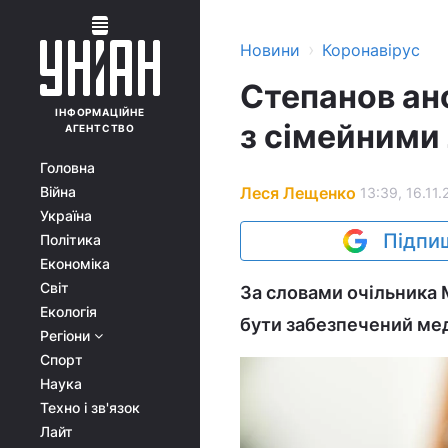
›
Новини
Коронавірус
Степанов ан
ІНФОРМАЦІЙНЕ
з сімейними
АГЕНТСТВО
Головна
Леся Лещенко
Війна
13:39, 16.11.
Україна
Підпиш
Політика
Економіка
Світ
За словами очільника
Екологія
бути забезпечений м
Регіони
Спорт
Наука
Техно і зв'язок
Лайт