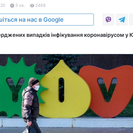
.20
3 хв.
2468
іться на нас в Google
ерджених випадків інфікування коронавірусом у К