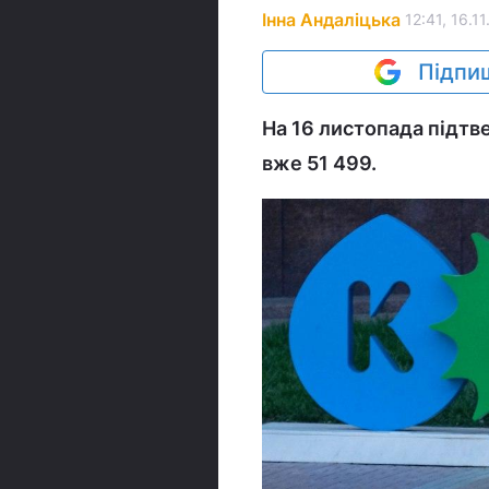
Інна Андаліцька
12:41, 16.11
Підпиш
На 16 листопада підтв
вже 51 499.