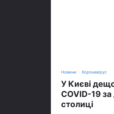
›
Новини
Коронавірус
У Києві дещо
COVID-19 за 
столиці