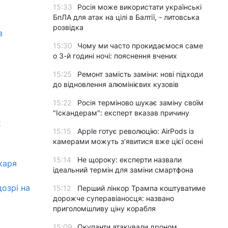
15:33
Росія може використати українські
БпЛА для атак на цілі в Балтії, - литовська
розвідка
з
15:30
Чому ми часто прокидаємося саме
о 3-й годині ночі: пояснення вчених
15:25
Ремонт замість заміни: нові підходи
до відновлення алюмінієвих кузовів
15:22
Росія терміново шукає заміну своїм
"Іскандерам": експерт вказав причину
х
15:15
Apple готує революцію: AirPods із
камерами можуть з’явитися вже цієї осені
15:14
Не щороку: експерти назвали
каря
ідеальний термін для заміни смартфона
дозрі на
15:12
Перший лінкор Трампа коштуватиме
дорожче суперавіаносця: названо
приголомшливу ціну корабля
15:09
Окупанти атакували дроном