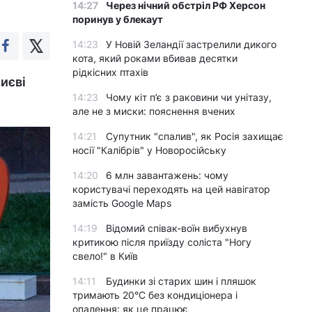
14:27
Через нічний обстріл РФ Херсон
поринув у блекаут
14:23
У Новій Зеландії застрелили дикого
кота, який роками вбивав десятки
рідкісних птахів
иєві
14:23
Чому кіт п’є з раковини чи унітазу,
але не з миски: пояснення вчених
14:21
Супутник "спалив", як Росія захищає
носії "Калібрів" у Новоросійську
14:20
6 млн завантажень: чому
користувачі переходять на цей навігатор
замість Google Maps
14:19
Відомий співак-воїн вибухнув
критикою після приїзду соліста "Ногу
свело!" в Київ
14:11
Будинки зі старих шин і пляшок
тримають 20°C без кондиціонера і
опалення: як це працює