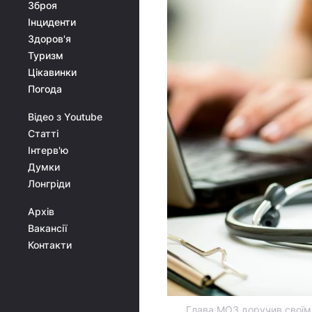
Зброя
Інциденти
Здоров'я
Туризм
Цікавинки
Погода
Відео з Youtube
Статті
Інтерв'ю
Думки
Лонгріди
Архів
Вакансії
Контакти
Глава МОЗ доручив своїм