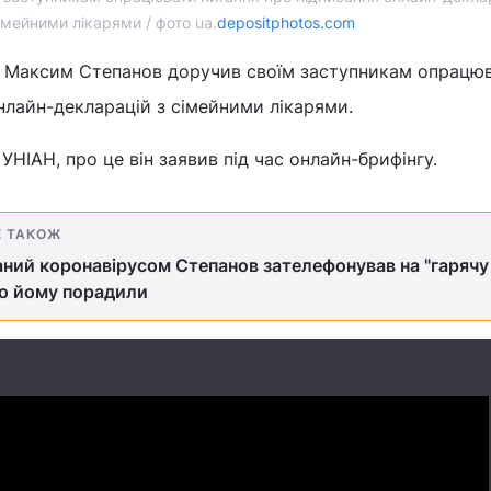
імейними лікарями / фото ua.
depositphotos.com
я Максим Степанов доручив своїм заступникам опрацю
нлайн-декларацій з сімейними лікарями.
НІАН, про це він заявив під час онлайн-брифінгу.
Е ТАКОЖ
аний коронавірусом Степанов зателефонував на "гарячу 
о йому порадили