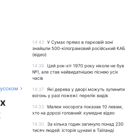
14:43
У Сумах прямо в парковій зоні
знайшли 500-кілограмовий російський КАБ
(відео)
14:39
Цей рок-хіт 1970 року ніколи не був
№1, але став найвидатнішою піснею усіх
часів
русском
14:37
Які дерева у дворі можуть зупинити
вогонь у разі пожежі: перелік видів
их
14:33
Малюк носорога показав 10 левам,
х
хто на дорозі головний: кумедне відео
14:30
За кілька годин загинуло понад 230
тисяч людей: історія цунамі в Таїланді