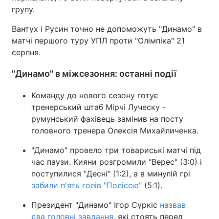
групу.
Тема оформлення
Вантух і Русин точно не допоможуть "Динамо" в
матчі першого туру УПЛ проти "Олімпіка" 21
серпня.
"Динамо" в міжсезоння: останні події
Команду до нового сезону готує
тренерський штаб Мірчі Луческу -
румунський фахівець замінив на посту
головного тренера Олексія Михайличенка.
"Динамо" провело три товариські матчі під
час паузи. Кияни розгромили "Верес" (3:0) і
поступилися "Десні" (1:2), а в минулій грі
забили п'ять голів "Поліссю"
(5:1).
Президент "Динамо" Ігор Суркіс
назвав
два головні завдання
, які стоять перед