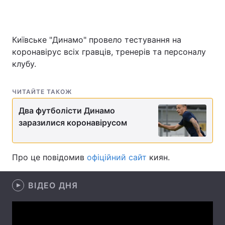
Київське "Динамо" провело тестування на
Головна
Війна
коронавірус всіх гравців, тренерів та персоналу
клубу.
Україна
Політика
Економіка
Світ
ЧИТАЙТЕ ТАКОЖ
Спорт
Наука
Два футболісти Динамо
заразилися коронавірусом
Техно і зв'язок
Лайт
Зброя
Інциденти
Про це повідомив
офіційний сайт
киян.
Здоров'я
Туризм
ВІДЕО ДНЯ
Цікавинки
Погода
Екологія
Регіони