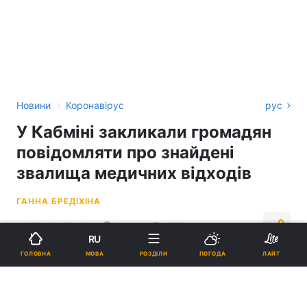
›
Новини
Коронавірус
рус
У Кабміні закликали громадян
повідомляти про знайдені
звалища медичних відходів
ГАННА БРЕДІХІНА
16:40, 19.08.20
2 хв.
425
RU
МОВА
ГОЛОВНА
РОЗДІЛИ
ПОГОДА
ЛАЙТ
Підпишіться на нас в Google