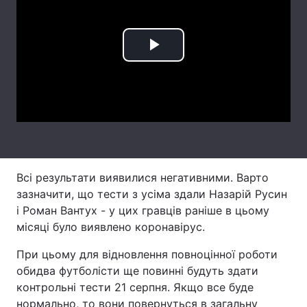
Лонгріди
Play
Відео з Youtube
Статті
Video
Інтерв'ю
Думки
Архів
Вакансії
Контакти
Всі результати виявилися негативними. Варто
Послуги
зазначити, що тести з усіма здали Назарій Русин
і Роман Вантух - у цих гравців раніше в цьому
місяці було виявлено коронавірус.
При цьому для відновлення повноцінної роботи
обидва футболісти ще повинні будуть здати
контрольні тести 21 серпня. Якщо все буде
нормально, то вони повернуться в загальну