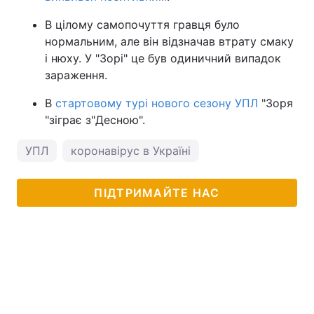
Тема оформлення
В цілому самопочуття гравця було
нормальним, але він відзначав втрату смаку
і нюху. У "Зорі" це був одиничний випадок
зараження.
В
стартовому турі нового сезону УПЛ
"Зоря
"зіграє з"Десною".
УПЛ
коронавірус в Україні
ПІДТРИМАЙТЕ НАС