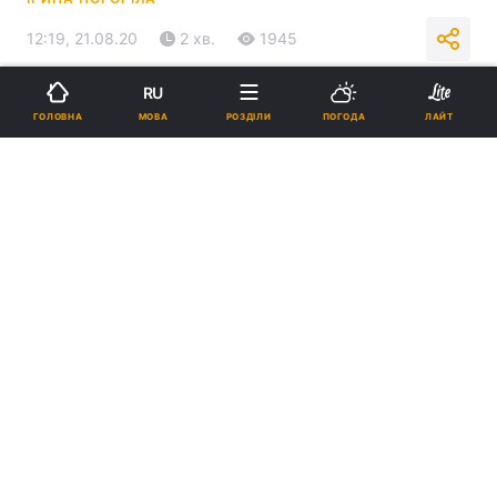
12:19, 21.08.20
2 хв.
1945
RU
Підпишіться на нас в Google
МОВА
ГОЛОВНА
РОЗДІЛИ
ПОГОДА
ЛАЙТ
У Києві за добу додалося півтори сотні нових хворих на коронавірус
\ УНІАН
Найбільше випадків захворювання виявили
в Солом'янському районі – 26,
Голосіївському – 21, Дніпровському районі –