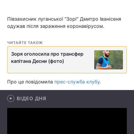
Півзахисник луганської "Зорі" Дмитро Іванісеня
одужав після зараження коронавірусом.
Головна
Війна
Україна
Політика
ЧИТАЙТЕ ТАКОЖ
Економіка
Світ
Зоря оголосила про трансфер
капітана Десни (фото)
Спорт
Наука
Техно і зв'язок
Лайт
Про це повідомила
прес-служба клубу
.
Зброя
Інциденти
ВІДЕО ДНЯ
Здоров'я
Туризм
Цікавинки
Погода
Екологія
Регіони