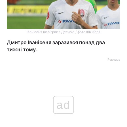
Іванісеня не зіграє з Десною / фото ФК Зоря
Дмитро Іванісеня заразився понад два
тижні тому.
Реклама
ad