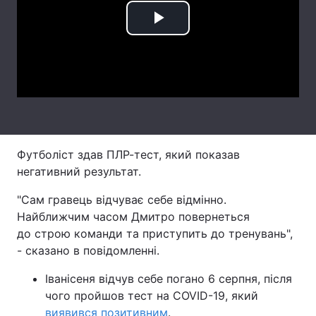
Лонгріди
Play
Video
Відео з Youtube
Статті
Інтерв'ю
Думки
Архів
Вакансії
Футболіст здав ПЛР-тест, який показав
Контакти
негативний результат.
Послуги
"Сам гравець відчуває себе відмінно.
Найближчим часом Дмитро повернеться
до строю команди та приступить до тренувань",
- сказано в повідомленні.
Іванісеня відчув себе погано 6 серпня, після
чого пройшов тест на COVID-19, який
виявився позитивним
.