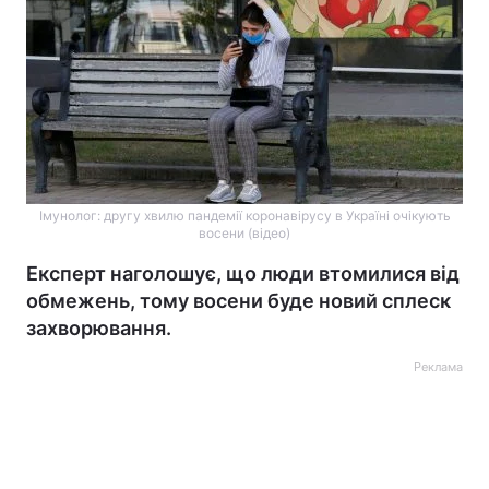
Імунолог: другу хвилю пандемії коронавірусу в Україні очікують
восени (відео)
Експерт наголошує, що люди втомилися від
обмежень, тому восени буде новий сплеск
захворювання.
Реклама