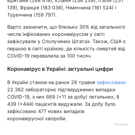
Британія (268 619), Іспанія (236 259), Італія (231
139), Франція (183 038), Німеччина (181 524) і
Туреччина (159 797).
Варто зазначити, що близько 30% від загального
числа інфікованих коронавірусом у світі
зафіксували у Сполучених Штатах. Також, США є
першою в світі країною, де кількість смертей від
COVID-19 перевалила за 100 тисяч.
Коронавірус в Україні: актуальні цифри
В Україні станом на ранок 28 травня
зафіксовано
22 382 лабораторно підтверджених випадки
COVID-19, з них 669 (+11 за добу) летальних, 8
439 (+444) пацієнтів видужали. За добу було
зафіксовано 477 нових випадків
коронавірусної хвороби.
Реклама