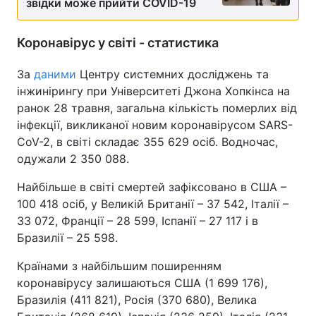
звідки може прийти COVID-19
Коронавірус у світі - статистика
За
даними
Центру системних досліджень та
інжинірингу при Університеті Джона Хопкінса на
ранок 28 травня, загальна кількість померлих від
інфекції, викликаної новим коронавірусом SARS-
CoV-2, в світі складає 355 629 осіб. Водночас,
одужали 2 350 088.
Найбільше в світі смертей зафіксовано в США –
100 418 осіб, у Великій Британії – 37 542, Італії –
33 072, Франції – 28 599, Іспанії – 27 117 і в
Бразилії – 25 598.
Країнами з найбільшим поширенням
коронавірусу залишаються США (1 699 176),
Бразилія (411 821), Росія (370 680), Велика