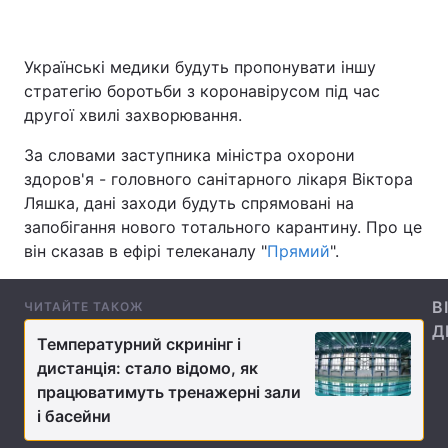
Українські медики будуть пропонувати іншу
Головна
Війна
стратегію боротьби з коронавірусом під час
другої хвилі захворювання.
Україна
Політика
За словами заступника міністра охорони
Економіка
Світ
здоров'я - головного санітарного лікаря Віктора
Ляшка, дані заходи будуть спрямовані на
Спорт
Наука
запобігання нового тотального карантину. Про це
він сказав в ефірі телеканалу "
Прямий
".
Техно і зв'язок
Лайт
Зброя
Інциденти
В
ЧИТАЙТЕ ТАКОЖ
Д
Температурний скринінг і
Здоров'я
Туризм
дистанція: стало відомо, як
працюватимуть тренажерні зали
Цікавинки
Погода
і басейни
Екологія
Регіони