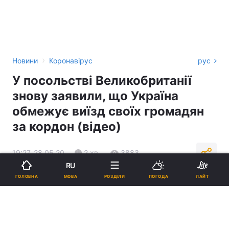
›
Новини
Коронавірус
рус
У посольстві Великобританії
знову заявили, що Україна
обмежує виїзд своїх громадян
за кордон (відео)
19:27, 28.05.20
2 хв.
3883
RU
МОВА
ГОЛОВНА
РОЗДІЛИ
ПОГОДА
ЛАЙТ
Підпишіться на нас в Google