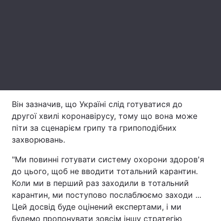
Лонгріди
Відео з Youtube
Статті
Інтерв'ю
Думки
Архів
Вакансії
Він зазначив, що Україні слід готуватися до
Контакти
другої хвилі коронавірусу, тому що вона може
піти за сценарієм грипу та грипоподібних
Послуги
захворювань.
"Ми повинні готувати систему охорони здоров'я
до цього, щоб не вводити тотальний карантин.
Коли ми в перший раз заходили в тотальний
карантин, ми поступово послаблюємо заходи ...
Цей досвід буде оцінений експертами, і ми
будемо пропонувати зовсім іншу стратегію