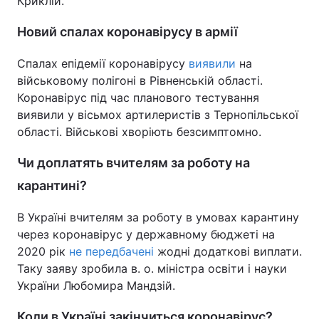
Криклій.
Новий спалах коронавірусу в армії
Спалах епідемії коронавірусу
виявили
на
військовому полігоні в Рівненській області.
Коронавірус під час планового тестування
виявили у вісьмох артилеристів з Тернопільської
області. Військові хворіють безсимптомно.
Чи доплатять вчителям за роботу на
карантині?
В Україні вчителям за роботу в умовах карантину
через коронавірус у державному бюджеті на
2020 рік
не передбачені
жодні додаткові виплати.
Таку заяву зробила в. о. міністра освіти і науки
України Любомира Мандзій.
Коли в Україні закінчиться коронавірус?