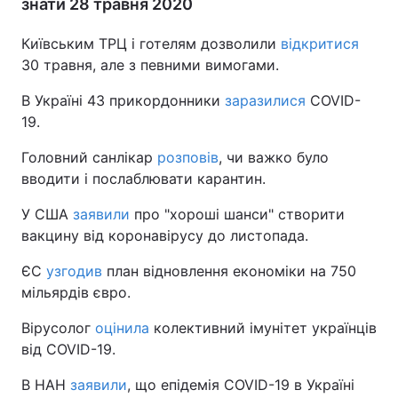
знати 28 травня 2020
Київським ТРЦ і готелям дозволили
відкритися
30 травня, але з певними вимогами.
В Україні 43 прикордонники
заразилися
COVID-
19.
Головний санлікар
розповів
, чи важко було
вводити і послаблювати карантин.
У США
заявили
про "хороші шанси" створити
вакцину від коронавірусу до листопада.
ЄС
узгодив
план відновлення економіки на 750
мільярдів євро.
Вірусолог
оцінила
колективний імунітет українців
від COVID-19.
В НАН
заявили
, що епідемія COVID-19 в Україні