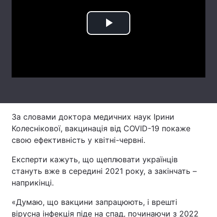
Лонгріди
Play
Відео з Youtube
Статті
Video
Інтерв'ю
Думки
Архів
Вакансії
Контакти
За словами доктора медичних наук Ірини
Колеснікової, вакцинація від COVID-19 покаже
Послуги
свою ефективність у квітні-червні.
Експерти кажуть, що щеплювати українців
стануть вже в середині 2021 року, а закінчать –
наприкінці.
«Думаю, що вакцини запрацюють, і врешті
вірусна інфекція піде на спад, починаючи з 2022