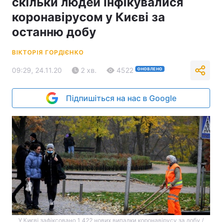
скільки людей інфікувалися
коронавірусом у Києві за
останню добу
ВІКТОРІЯ ГОРДІЄНКО
09:29, 24.11.20
2 хв.
4522
ОНОВЛЕНО
Підпишіться на нас в Google
У Києві зафіксовано 1 422 нових випадки коронавірусу за добу /