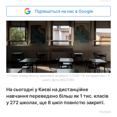
Підпишіться на нас в Google
У Києві понад тисячу школярів хворіють COVID-19: на карантині – 8
шкіл / фото REUTERS
На сьогодні у Києві на дистанційне
навчання переведено більш як 1 тис. класів
у 272 школах, ще 8 шкіл повністю закриті.
Реклама