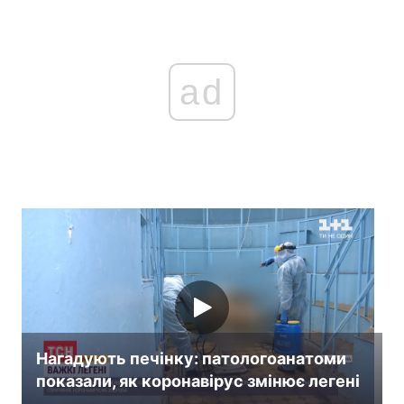
ad
Нагадують печінку: патологоанатоми
показали, як коронавірус змінює легені