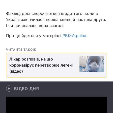
Фахівці досі сперечаються щодо того, коли в
Україні закінчилася перша хвиля й настала друга.
Головна
Війна
І чи починалася вона взагалі.
Україна
Політика
Про це йдеться у матеріалі
РБК-Україна
.
Економіка
Світ
ЧИТАЙТЕ ТАКОЖ
Спорт
Наука
Лікар розповів, на що
коронавірус перетворює легені
Техно і зв'язок
Лайт
(відео)
Зброя
Інциденти
Здоров'я
ВІДЕО ДНЯ
Туризм
Цікавинки
Погода
Екологія
Регіони