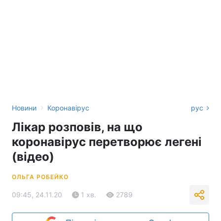
›
Новини
Коронавірус
рус
Лікар розповів, на що
коронавірус перетворює легені
(відео)
ОЛЬГА РОБЕЙКО
09:45, 24.11.20
1 хв.
2789