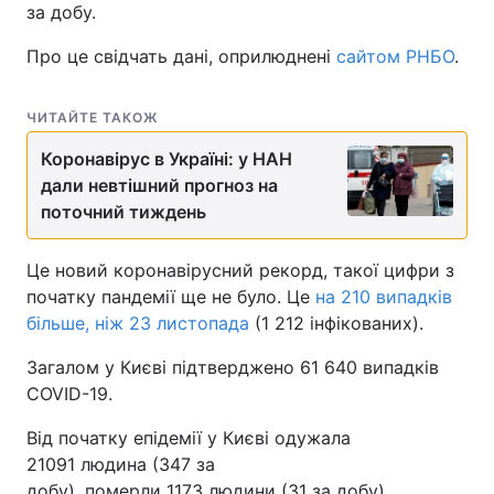
за добу.
Про це свідчать дані, оприлюднені
сайтом РНБО
.
ЧИТАЙТЕ ТАКОЖ
Коронавірус в Україні: у НАН
дали невтішний прогноз на
поточний тиждень
Це новий коронавірусний рекорд, такої цифри з
початку пандемії ще не було. Це
на 210 випадків
більше, ніж 23 листопада
(1 212 інфікованих).
Загалом у Києві підтверджено 61 640 випадків
COVID-19.
Від початку епідемії у Києві одужала
21091 людина (347 за
добу), померли 1173 людини (31 за добу).