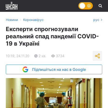
›
Новини
Коронавірус
рус
Експерти спрогнозували
реальний спад пандемії COVID-
19 в Україні
10:19, 24.11.20
2 хв.
3734
Підпишіться на нас в Google