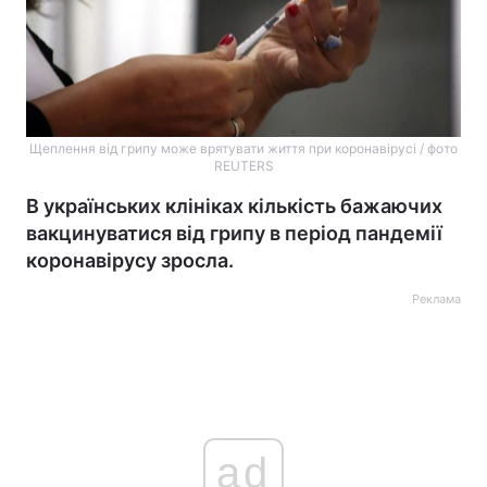
Щеплення від грипу може врятувати життя при коронавірусі / фото
REUTERS
В українських клініках кількість бажаючих
вакцинуватися від грипу в період пандемії
коронавірусу зросла.
Реклама
ad