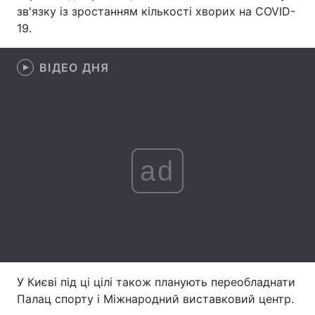
зв'язку із зростанням кількості хворих на COVID-
Лонгріди
19.
Відео з Youtube
Статті
ВІДЕО ДНЯ
Інтерв'ю
Думки
Архів
Вакансії
Контакти
ad
Послуги
У Києві під ці цілі також планують переобладнати
Палац спорту і Міжнародний виставковий центр.