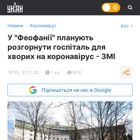
›
Новини
Коронавірус
рус
У "Феофанії" планують
розгорнути госпіталь для
хворих на коронавірус - ЗМІ
15:55, 03.11.20
1 хв.
930
Підпишіться на нас в Google