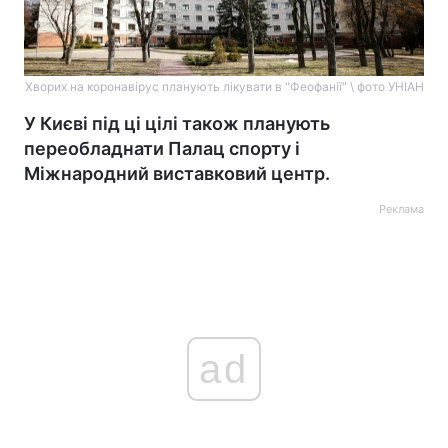
Хворих на коронавірус планують лікувати в "Феофанії" \ фото УНІАН
У Києві під ці цілі також планують
переобладнати Палац спорту і
Міжнародний виставковий центр.
Реклама
ad