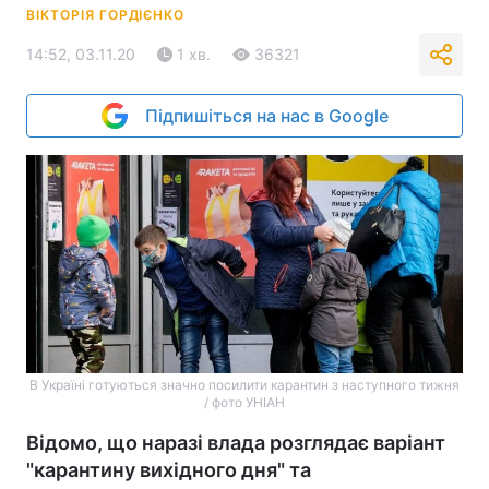
ВІКТОРІЯ ГОРДІЄНКО
14:52, 03.11.20
1 хв.
36321
Підпишіться на нас в Google
В Україні готуються значно посилити карантин з наступного тижня
/ фото УНІАН
Відомо, що наразі влада розглядає варіант
"карантину вихідного дня" та