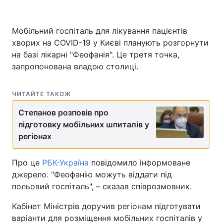
Мобільний госпіталь для лікування пацієнтів
хворих на COVID-19 у Києві планують розгорнути
Головна
Війна
на базі лікарні "Феофанія". Це третя точка,
Україна
Політика
запропонована владою столиці.
Економіка
Світ
ЧИТАЙТЕ ТАКОЖ
Спорт
Наука
Степанов розповів про
підготовку мобільних шпиталів у
Техно і зв'язок
Лайт
регіонах
Зброя
Інциденти
Про це
РБК-Україна
повідомило інформоване
Здоров'я
Туризм
джерело. "Феофанію можуть віддати під
польовий госпіталь", – сказав співрозмовник.
Цікавинки
Погода
Кабінет Міністрів доручив регіонам підготувати
Екологія
Регіони
варіанти для розміщення мобільних госпіталів у