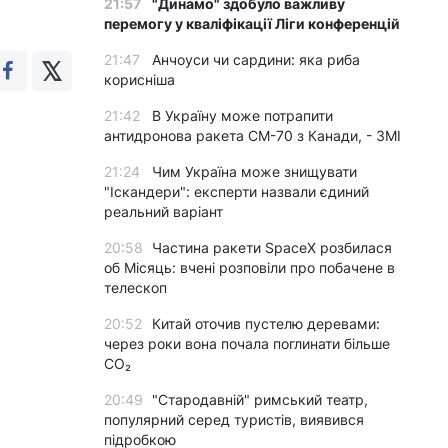
21:57
"Динамо" здобуло важливу
перемогу у кваліфікації Ліги конференцій
21:47
Анчоуси чи сардини: яка риба
корисніша
21:42
В Україну може потрапити
антидронова ракета CM-70 з Канади, - ЗМІ
21:24
Чим Україна може знищувати
"Іскандери": експерти назвали єдиний
реальний варіант
20:58
Частина ракети SpaceX розбилася
об Місяць: вчені розповіли про побачене в
телескоп
20:52
Китай оточив пустелю деревами:
через роки вона почала поглинати більше
CO₂
20:49
"Стародавній" римський театр,
популярний серед туристів, виявився
підробкою