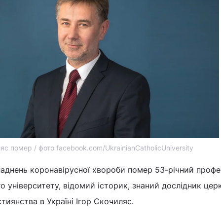
яс помер / фото facebook.com/UkrainianCatholicUniversity
кладнень коронавірусної хвороби помер 53-річний проф
о університету, відомий історик, знаний дослідник цер
тиянства в Україні Ігор Скочиляс.