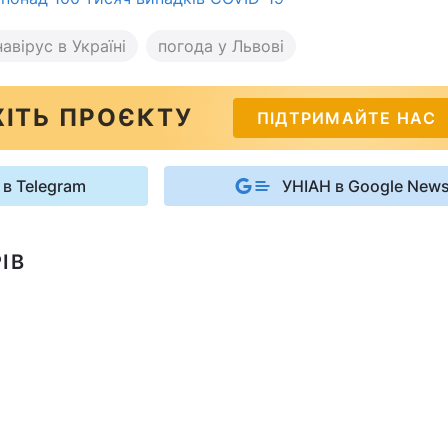
авірус в Україні
погода у Львові
ІТЬ ПРОЄКТУ
ПІДТРИМАЙТЕ НАС
 в Telegram
УНІАН в Google New
ІВ