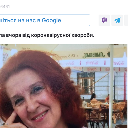
56461
іться на нас в Google
а вчора від коронавірусної хвороби.