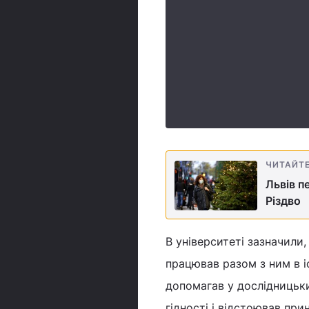
ЧИТАЙТ
Львів п
Різдво
В університеті зазначили,
працював разом з ним в іс
допомагав у дослідницьки
гідності і відстоював при