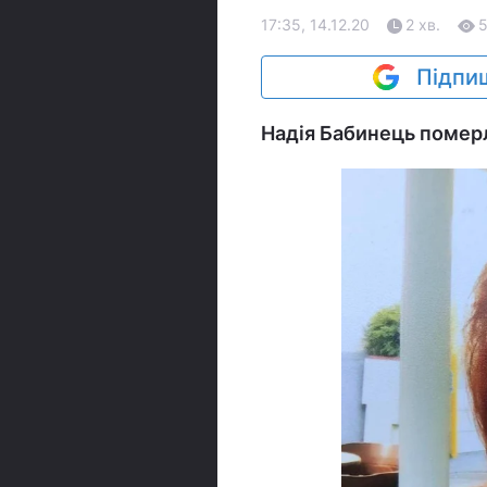
17:35, 14.12.20
2 хв.
Підпиш
Надія Бабинець померл