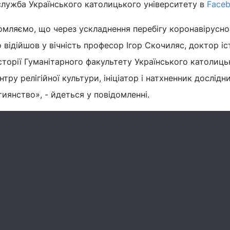
служба Українського католицького університету в
Face
омляємо, що через ускладнення перебігу коронавірусно
відійшов у вічність професор Ігор Скочиляс, доктор і
історії Гуманітарного факультету Українського католиць
нтру релігійної культури, ініціатор і натхненник дослідн
иянство», - йдеться у повідомленні.