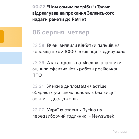
00:22
"Нам самим потрібні": Трамп
відреагував на прохання Зеленського
надати ракети до Patriot
06 серпня, четвер
23:58
Вчені виявили відбитки пальців на
кераміці віком 8000 років: що їх здивувало
s
23:39
Атака дронів на Москву: аналітики
оцінили ефективність роботи російської
ППО
23:24
Жінки з дипломами частіше
обирають успішних чоловіків без вищої
освіти, – дослідження
23:07
Україна ставить Путіна на
передвиборчий годинник, - Newsweek
Реклама