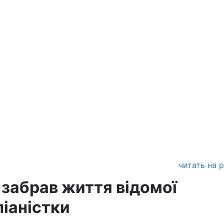
читать на 
 забрав життя відомої
піаністки