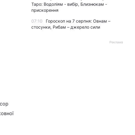
Таро: Водоліям - вибір, Близнюкам -
прискорення
07:10
Гороскоп на 7 серпня: Овнам –
стосунки, Рибам – джерело сили
Реклама
есор
ковної