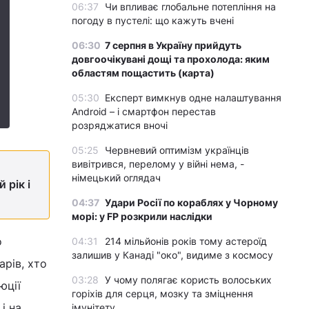
06:37
Чи впливає глобальне потепління на
погоду в пустелі: що кажуть вчені
06:30
7 серпня в Україну прийдуть
довгоочікувані дощі та прохолода: яким
областям пощастить (карта)
05:30
Експерт вимкнув одне налаштування
Android – і смартфон перестав
розряджатися вночі
05:25
Червневий оптимізм українців
вивітрився, перелому у війні нема, -
німецький оглядач
 рік і
04:37
Удари Росії по кораблях у Чорному
морі: у FP розкрили наслідки
о
04:31
214 мільйонів років тому астероїд
залишив у Канаді "око", видиме з космосу
арів, хто
03:28
У чому полягає користь волоських
юції
горіхів для серця, мозку та зміцнення
і на
імунітету