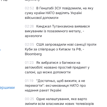
02:52
В Генштабі ЗСУ повідомили, на яку
суму країни НАТО виділять Україні
військової допомоги
02:26
Кинджал Тутанхамона виявився
викуваним із позаземного металу, -
археологи
02:05
США запровадили нові санкції проти
ь
Куби за співпрацю з Китаєм та РФ, -
Bloomberg
01:23
Як вибратися з багнюки на
автомобілі: названо простий предмет у
салоні, що може допомогти
01:19
"Достатньо, щоб вижити, а не
перемогти": ексчиновниця НАТО про
 першими
надання ракет Україні
00:25
Одне налаштування, яке варто
змінити всім власникам нових телевізорів