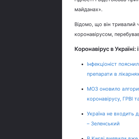
майданах».
Відомо, що він тривалий 
коронавірусом, перебував
Коронавірус в Україні: 
Інфекціоніст поясни
препарати в лікарня
МОЗ оновило алгорит
коронавірусу, ГРВІ т
Україна не входить 
– Зеленський
В Києві виявили вже