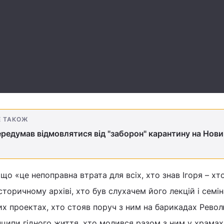
Е ТАКОЖ
ередумав відмовлятися від "заборон" карантину на Новий
 що «це непоправна втрата для всіх, хто знав Ігоря – хт
торичному архіві, хто був слухачем його лекцій і семін
х проектах, хто стояв поруч з ним на барикадах Револ
нципи гідного життя, хто молився разом з ним у храмах 