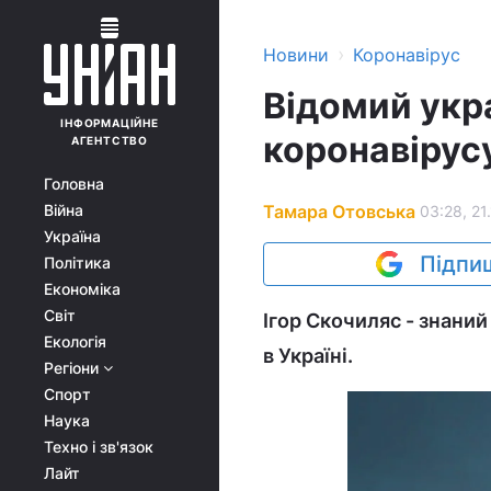
›
Новини
Коронавірус
Відомий укра
ІНФОРМАЦІЙНЕ
коронавірус
АГЕНТСТВО
Головна
Тамара Отовська
Війна
03:28, 21
Україна
Підпиш
Політика
Економіка
Світ
Ігор Скочиляс - знаний
Екологія
в Україні.
Регіони
Спорт
Наука
Техно і зв'язок
Лайт