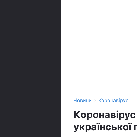
›
Новини
Коронавірус
Коронавірус
української 