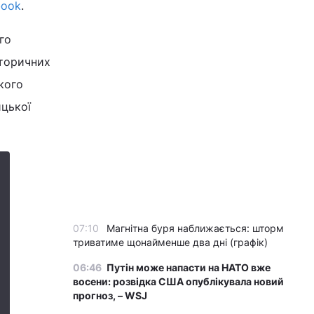
book
.
го
сторичних
кого
ицької
07:10
Магнітна буря наближається: шторм
триватиме щонайменше два дні (графік)
06:46
Путін може напасти на НАТО вже
восени: розвідка США опублікувала новий
прогноз, – WSJ