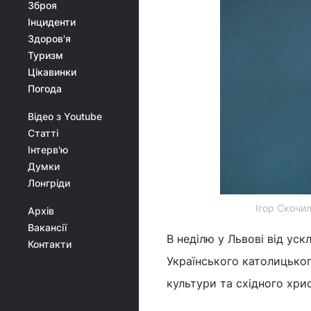
Зброя
Інциденти
Здоров'я
Туризм
Цікавинки
Погода
Відео з Youtube
Статті
Інтерв'ю
Думки
Лонгріди
Ігор Скочил
Архів
Вакансії
В неділю у Львові від ус
Контакти
Українського католицьког
культури та східного хрис