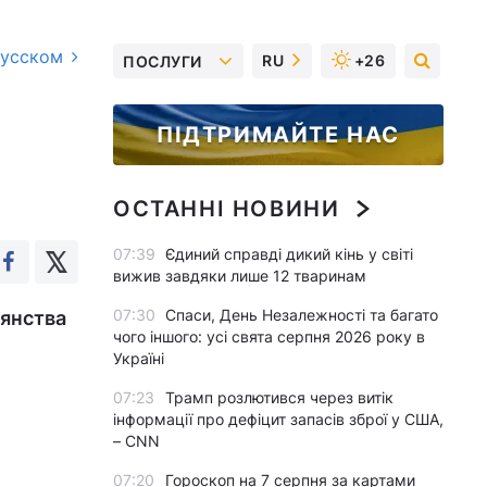
русском
RU
+26
ПОСЛУГИ
ПІДТРИМАЙТЕ НАС
ОСТАННІ НОВИНИ
07:39
Єдиний справді дикий кінь у світі
вижив завдяки лише 12 тваринам
07:30
Спаси, День Незалежності та багато
иянства
чого іншого: усі свята серпня 2026 року в
Україні
07:23
Трамп розлютився через витік
інформації про дефіцит запасів зброї у США,
– CNN
07:20
Гороскоп на 7 серпня за картами