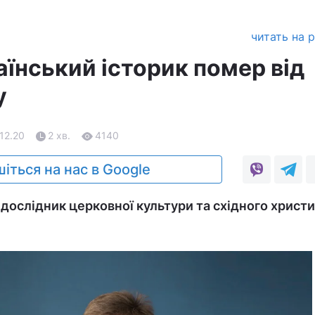
читать на 
їнський історик помер від
у
.12.20
2 хв.
4140
іться на нас в Google
 дослідник церковної культури та східного христ