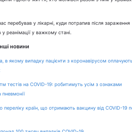
час перебував у лікарні, куди потрапив після зараження
 у реанімації у важкому стані.
інші новини
ла, в якому випадку пацієнти з коронавірусом оплачуют
х
м тестів на COVID-19: робитимуть усім з ознаками
а пневмонії
до переліку країн, що отримають вакцину від COVID-19
 понад 100 тисяч випадків COVID-19