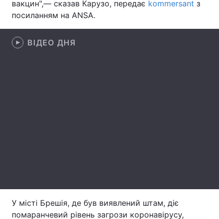
вакцин",— сказав Карузо, передає
kommersant
з
посиланням на ANSA.
Лонгріди
ВІДЕО ДНЯ
Відео з Youtube
Статті
Інтерв'ю
Думки
Архів
Вакансії
Контакти
Послуги
У місті Брешія, де був виявлений штам, діє
помаранчевий рівень загрози коронавірусу,