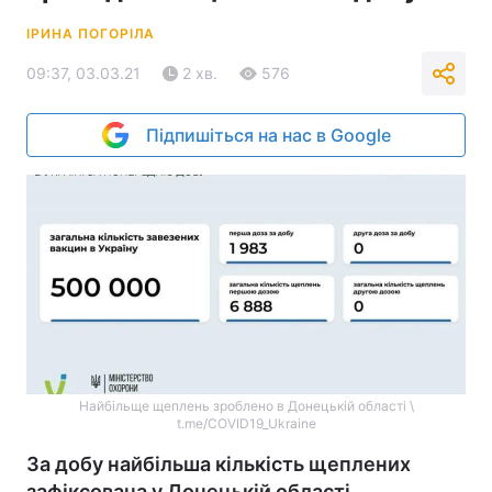
ІРИНА ПОГОРІЛА
09:37, 03.03.21
2 хв.
576
Підпишіться на нас в Google
Найбільще щеплень зроблено в Донецькій області \
t.me/COVID19_Ukraine
За добу найбільша кількість щеплених
зафіксована у Донецькій області.