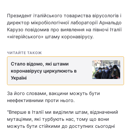
Президент італійського товариства вірусологів і
директор мікробіологічної лабораторії Арнальдо
Головна
Війна
Карузо повідомив про виявлення на півночі Італії
«нігерійського» штаму коронавірусу.
Україна
Політика
Економіка
Світ
ЧИТАЙТЕ ТАКОЖ
Стало відомо, які штами
Спорт
Наука
коронавірусу циркулюють в
Техно і зв'язок
Лайт
Україні
Зброя
Інциденти
За його словами, вакцини можуть бути
неефективними проти нього.
Здоров'я
Туризм
"Вперше в Італії ми виділили штам, відзначений
Цікавинки
Погода
мутаціями, які турбують нас, тому що вони
можуть бути стійкими до доступних сьогодні
Екологія
Регіони