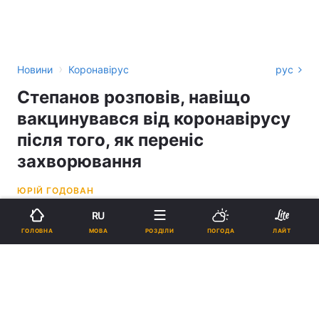
›
Новини
Коронавірус
рус
Степанов розповів, навіщо
вакцинувався від коронавірусу
після того, як переніс
захворювання
ЮРІЙ ГОДОВАН
RU
07:24, 03.03.21
2 хв.
1128
МОВА
ГОЛОВНА
РОЗДІЛИ
ПОГОДА
ЛАЙТ
Підпишіться на нас в Google