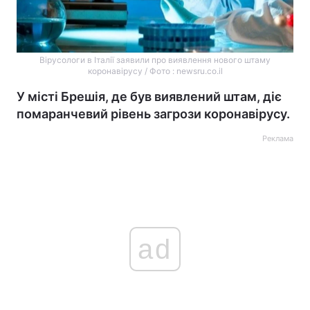
Вірусологи в Італії заявили про виявлення нового штаму
коронавірусу / Фото : newsru.co.il
У місті Брешія, де був виявлений штам, діє
помаранчевий рівень загрози коронавірусу.
Реклама
ad