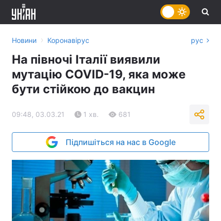
›
Новини
Коронавірус
рус
На півночі Італії виявили
мутацію COVID-19, яка може
бути стійкою до вакцин
09:48, 03.03.21
1 хв.
681
Підпишіться на нас в Google