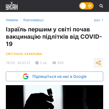
›
Новини
Коронавірус
рус
Ізраїль першим у світі почав
вакцинацію підлітків від COVID-
19
СВІТЛАНА ЗАКЕЛОВА
18:55, 24.01.21
2 хв.
450
Підпишіться на нас в Google