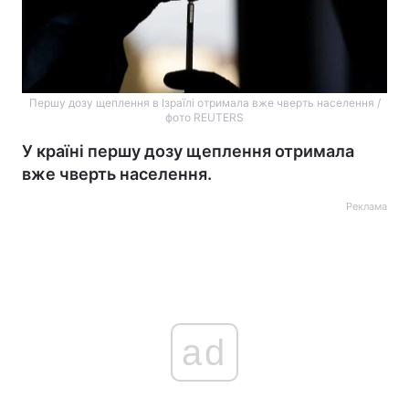
Першу дозу щеплення в Ізраїлі отримала вже чверть населення /
фото REUTERS
У країні першу дозу щеплення отримала
вже чверть населення.
Реклама
ad