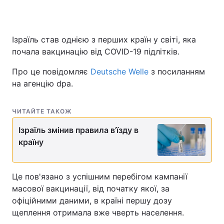
Ізраїль став однією з перших країн у світі, яка
Головна
Війна
почала вакцинацію від COVID-19 підлітків.
Україна
Політика
Про це повідомляє
Deutsche Welle
з посиланням
на агенцію dpa.
Економіка
Світ
Спорт
Наука
ЧИТАЙТЕ ТАКОЖ
Ізраїль змінив правила в’їзду в
Техно і зв'язок
Лайт
країну
Зброя
Інциденти
Здоров'я
Туризм
Це пов'язано з успішним перебігом кампанії
масової вакцинації, від початку якої, за
Цікавинки
Погода
офіційними даними, в країні першу дозу
щеплення отримала вже чверть населення.
Екологія
Регіони