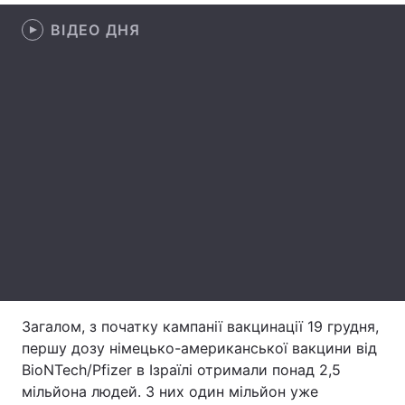
ВІДЕО ДНЯ
Лонгріди
Відео з Youtube
Статті
Інтерв'ю
Думки
Архів
Вакансії
Контакти
Послуги
Загалом, з початку кампанії вакцинації 19 грудня,
першу дозу німецько-американської вакцини від
BioNTech/Pfizer в Ізраїлі отримали понад 2,5
мільйона людей. З них один мільйон уже