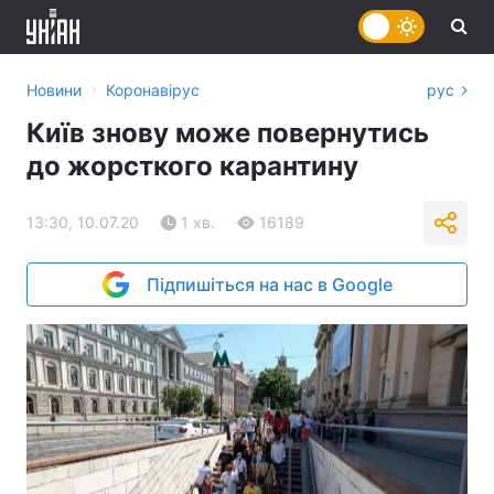
›
Новини
Коронавірус
рус
Київ знову може повернутись
до жорсткого карантину
13:30, 10.07.20
1 хв.
16189
Підпишіться на нас в Google