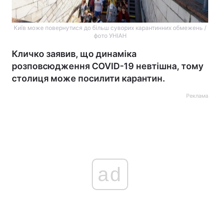
Київ може повернутися до більш суворих карантинних обмежень /
фото УНІАН
Кличко заявив, що динаміка
розповсюдження COVID-19 невтішна, тому
столиця може посилити карантин.
Реклама
ad