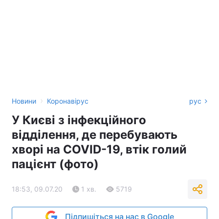
›
Новини
Коронавірус
рус
У Києві з інфекційного
відділення, де перебувають
хворі на COVID-19, втік голий
пацієнт (фото)
18:53, 09.07.20
1 хв.
5719
Підпишіться на нас в Google