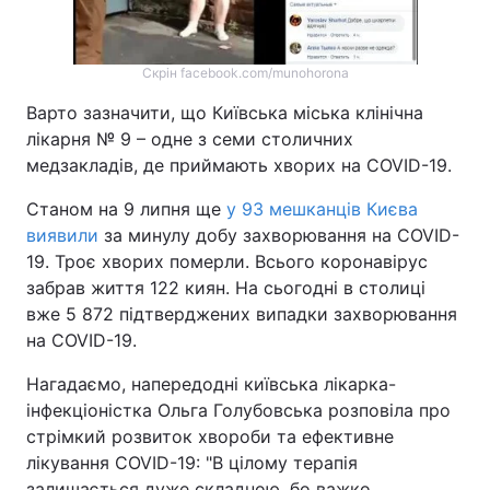
Скрін facebook.com/munohorona
Варто зазначити, що Київська міська клінічна
лікарня № 9 – одне з семи столичних
медзакладів, де приймають хворих на COVID-19.
Станом на 9 липня ще
у 93 мешканців Києва
виявили
за минулу добу захворювання на COVID-
19. Троє хворих померли. Всього коронавірус
забрав життя 122 киян. На сьогодні в столиці
вже 5 872 підтверджених випадки захворювання
на COVID-19.
Нагадаємо, напередодні київська лікарка-
інфекціоністка Ольга Голубовська розповіла про
стрімкий розвиток хвороби та ефективне
лікування COVID-19: "В цілому терапія
залишається дуже складною, бо важко