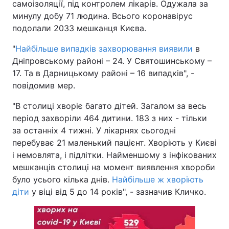
самоізоляції, під контролем лікарів. Одужала за
минулу добу 71 людина. Всього коронавірус
подолали 2033 мешканця Києва.
"
Найбільше випадків захворювання виявили
в
Дніпровському районі – 24. У Святошинському –
17. Та в Дарницькому районі – 16 випадків", -
повідомив мер.
"В столиці хворіє багато дітей. Загалом за весь
період захворіли 464 дитини. 183 з них - тільки
за останніх 4 тижні. У лікарнях сьогодні
перебуває 21 маленький пацієнт. Хворіють у Києві
і немовлята, і підлітки. Найменшому з інфікованих
мешканців столиці на момент виявлення хвороби
було усього кілька днів.
Найбільше ж хворіють
діти
у віці від 5 до 14 років", - зазначив Кличко.