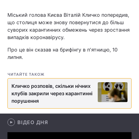
Міський голова Києва Віталій Кличко попередив,
що столиця може знову повернутися до більш
Головна
Війна
суворих карантинних обмежень через зростання
випадків коронавірусу.
Україна
Політика
Про це він сказав на брифінгу в п'ятницю, 10
Економіка
Світ
липня.
Спорт
Наука
ЧИТАЙТЕ ТАКОЖ
Техно і зв'язок
Лайт
Кличко розповів, скільки нічних
клубів закрили через карантинні
Зброя
Інциденти
порушення
Здоров'я
Туризм
ВІДЕО ДНЯ
Цікавинки
Погода
Екологія
Регіони