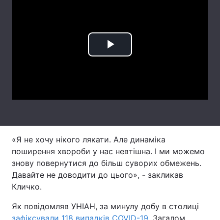
Лонгріди
Відео з Youtube
Статті
Play
Інтерв'ю
Думки
Video
Архів
Вакансії
Контакти
Послуги
«Я не хочу нікого лякати. Але динаміка
поширення хвороби у нас невтішна. І ми можемо
знову повернутися до більш суворих обмежень.
Давайте не доводити до цього», - закликав
Кличко.
Як повідомляв УНІАН, за минулу добу в столиці
зафіксували 118 випадків COVID-19
. Загалом