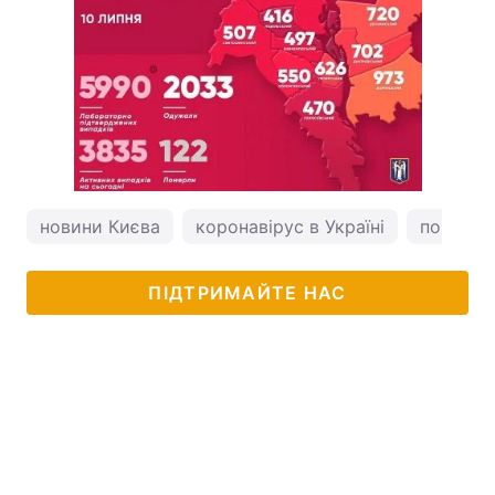
новини Києва
коронавірус в Україні
погода у
ПІДТРИМАЙТЕ НАС