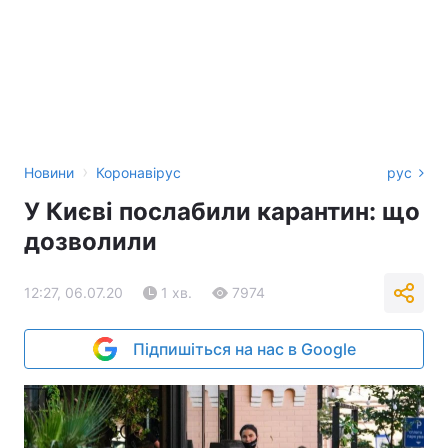
›
Новини
Коронавірус
рус
У Києві послабили карантин: що
дозволили
12:27, 06.07.20
1 хв.
7974
Підпишіться на нас в Google