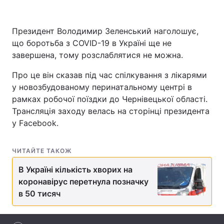
Президент Володимир Зеленський наголошує,
що боротьба з COVID-19 в Україні ще не
Головна
Війна
завершена, тому розслаблятися не можна.
Україна
Політика
Про це він сказав під час спілкування з лікарями
у новозбудованому перинатальному центрі в
Економіка
Світ
рамках робочої поїздки до Чернівецької області.
Спорт
Наука
Трансляція заходу велась на сторінці президента
у Facebook.
Техно і зв'язок
Лайт
ЧИТАЙТЕ ТАКОЖ
Зброя
Інциденти
В Україні кількість хворих на
Здоров'я
Туризм
коронавірус перетнула позначку
в 50 тисяч
Цікавинки
Погода
Екологія
Регіони