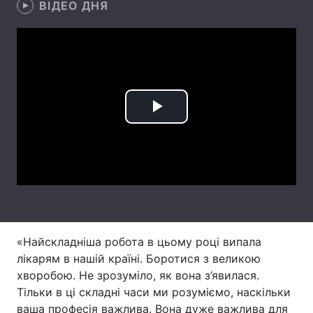
ВІДЕО ДНЯ
Лонгріди
Відео з Youtube
Статті
Інтерв'ю
Думки
Play
Архів
Вакансії
Video
Контакти
Послуги
«Найскладніша робота в цьому році випала
лікарям в нашій країні. Боротися з великою
хворобою. Не зрозуміло, як вона з’явилася.
Тільки в ці складні часи ми розуміємо, наскільки
ваша професія важлива. Вона дуже важлива для