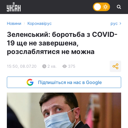
›
Новини
Коронавірус
рус
Зеленський: боротьба з COVID-
19 ще не завершена,
розслаблятися не можна
15:50, 08.07.20
2 хв.
375
Підпишіться на нас в Google