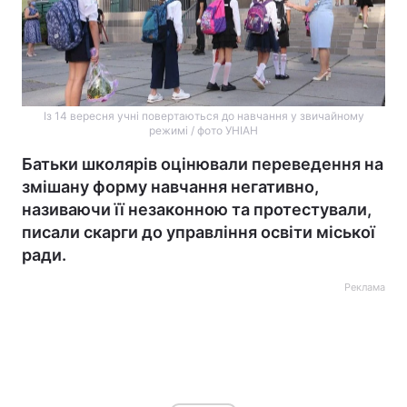
Із 14 вересня учні повертаються до навчання у звичайному
режимі / фото УНІАН
Батьки школярів оцінювали переведення на
змішану форму навчання негативно,
називаючи її незаконною та протестували,
писали скарги до управління освіти міської
ради.
Реклама