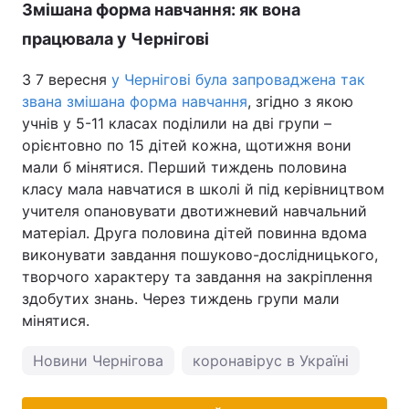
Змішана форма навчання: як вона
працювала у Чернігові
З 7 вересня
у Чернігові була запроваджена так
звана змішана форма навчання
, згідно з якою
учнів у 5-11 класах поділили на дві групи –
орієнтовно по 15 дітей кожна, щотижня вони
мали б мінятися. Перший тиждень половина
класу мала навчатися в школі й під керівництвом
учителя опановувати двотижневий навчальний
матеріал. Друга половина дітей повинна вдома
виконувати завдання пошуково-дослідницького,
творчого характеру та завдання на закріплення
здобутих знань. Через тиждень групи мали
мінятися.
Новини Чернігова
коронавірус в Україні
пого