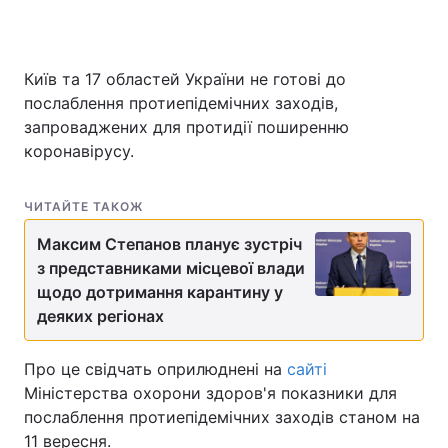
Київ та 17 областей України не готові до
Головна
Війна
послаблення протиепідемічних заходів,
запроваджених для протидії поширенню
Україна
Політика
коронавірусу.
Економіка
Світ
ЧИТАЙТЕ ТАКОЖ
Спорт
Наука
Максим Степанов планує зустріч
Техно і зв'язок
Лайт
з представниками місцевої влади
щодо дотримання карантину у
Зброя
Інциденти
деяких регіонах
Здоров'я
Туризм
Про це свідчать оприлюднені на
сайті
Міністерства охорони здоров'я показники для
Цікавинки
Погода
послаблення протиепідемічних заходів станом на
Екологія
Регіони
11 вересня.