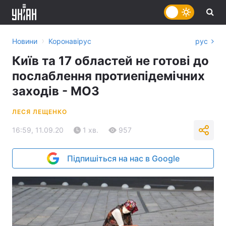
›
Новини
Коронавірус
рус
Київ та 17 областей не готові до
послаблення протиепідемічних
заходів - МОЗ
ЛЕСЯ ЛЕЩЕНКО
16:59, 11.09.20
1 хв.
957
Підпишіться на нас в Google