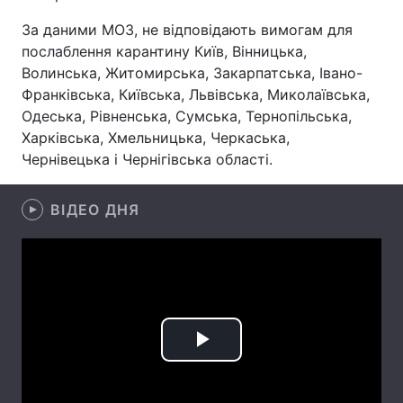
За даними МОЗ, не відповідають вимогам для
Лонгріди
послаблення карантину Київ, Вінницька,
Волинська, Житомирська, Закарпатська, Івано-
Відео з Youtube
Статті
Франківська, Київська, Львівська, Миколаївська,
Одеська, Рівненська, Сумська, Тернопільська,
Інтерв'ю
Думки
Харківська, Хмельницька, Черкаська,
Чернівецька і Чернігівська області.
Архів
Вакансії
Контакти
ВІДЕО ДНЯ
Послуги
Play
Video