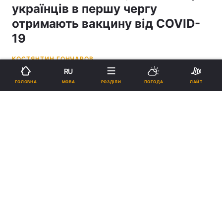
українців в першу чергу
отримають вакцину від COVID-
19
КОСТЯНТИН ГОНЧАРОВ
RU
14:40, 11.09.20
2 хв.
55831
МОВА
ГОЛОВНА
РОЗДІЛИ
ПОГОДА
ЛАЙТ
Підпишіться на нас в Google