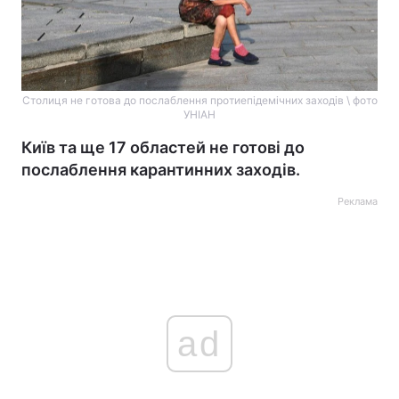
Столиця не готова до послаблення протиепідемічних заходів \ фото
УНІАН
Київ та ще 17 областей не готові до
послаблення карантинних заходів.
Реклама
ad