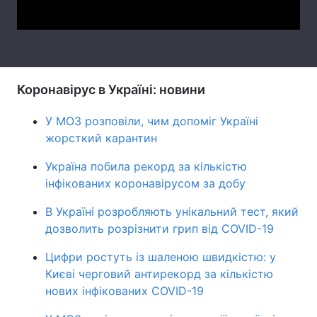
Тема оформлення
Коронавірус в Україні: новини
У МОЗ розповіли, чим допоміг Україні
жорсткий карантин
Україна побила рекорд за кількістю
інфікованих коронавірусом за добу
В Україні розробляють унікальний тест, який
дозволить розрізнити грип від COVID-19
Цифри ростуть із шаленою швидкістю: у
Києві черговий антирекорд за кількістю
нових інфікованих COVID-19