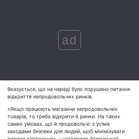
Лонгріди
Відео з Youtube
Статті
ad
Інтерв'ю
Думки
Архів
Вакансії
Контакти
Послуги
Вказується, що на нараді було порушено питання
відкриття непродовольчих ринків.
«Якщо працюють магазини непродовольчих
товарів, то треба відкрити й ринки. На таких
самих умовах, що й продовольчі: з усіма
заходами безпеки для людей, щоб мінімізувати
ризики зараження», – наголосив Зеленський.