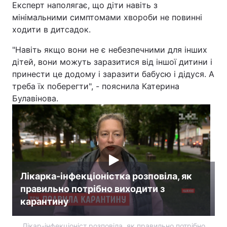
Експерт наполягає, що діти навіть з
мінімальними симптомами хвороби не повинні
ходити в дитсадок.
"Навіть якщо вони не є небезпечними для інших
дітей, вони можуть заразитися від іншої дитини і
принести це додому і заразити бабусю і дідуся. А
треба їх поберегти", - пояснила Катерина
Булавінова.
Лікарка-інфекціоністка розповіла, як
правильно потрібно виходити з
карантину
Лікар-інфекціоніст розповіла, як правильно потрібно