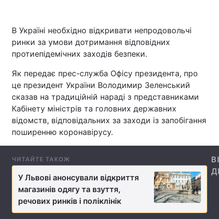
В Україні необхідно відкривати непродовольчі
ринки за умови дотримання відповідних
Головна
Війна
протиепідемічних заходів безпеки.
Україна
Політика
Як передає прес-служба Офісу президента, про
це президент України Володимир Зеленський
Економіка
Світ
сказав на традиційній нараді з представниками
Спорт
Наука
Кабінету міністрів та головних державних
відомств, відповідальних за заходи із запобігання
Техно і зв'язок
Лайт
поширенню коронавірусу.
Зброя
Інциденти
В
ЧИТАЙТЕ ТАКОЖ
Д
Здоров'я
Туризм
У Львові анонсували відкриття
магазинів одягу та взуття,
Цікавинки
Погода
речових ринків і поліклінік
Екологія
Регіони