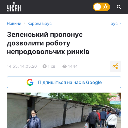
›
Новини
Коронавірус
рус
Зеленський пропонує
дозволити роботу
непродовольчих ринків
14:55, 14.05.20
1 хв.
1444
Підпишіться на нас в Google