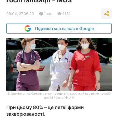
госпіталізації – МОЗ
09:04, 27.06.20
1 хв.
1181
Підпишіться на нас в Google
Епідеміолог не бачить сенсу повертати жорсткий карантин по всій
країні / Фото УНІАН
При цьому 80% – це легкі форми
захворюваності.