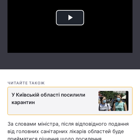
Лонгріди
Play
Відео з Youtube
Статті
Video
Інтерв'ю
Думки
Архів
Вакансії
Контакти
ЧИТАЙТЕ ТАКОЖ
Послуги
У Київській області посилили
карантин
За словами міністра, після відповідного подання
від головних санітарних лікарів областей буде
прийматися рішення щодо посилення