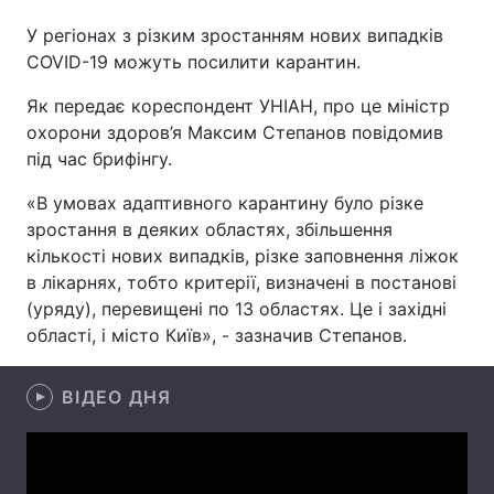
У регіонах з різким зростанням нових випадків
COVID-19 можуть посилити карантин.
Головна
Війна
Як передає кореспондент УНІАН, про це міністр
охорони здоров’я Максим Степанов повідомив
Україна
Політика
під час брифінгу.
Економіка
Світ
«В умовах адаптивного карантину було різке
зростання в деяких областях, збільшення
Спорт
Наука
кількості нових випадків, різке заповнення ліжок
в лікарнях, тобто критерії, визначені в постанові
Техно і зв'язок
Лайт
(уряду), перевищені по 13 областях. Це і західні
області, і місто Київ», - зазначив Степанов.
Зброя
Інциденти
Здоров'я
Туризм
ВІДЕО ДНЯ
Цікавинки
Погода
Екологія
Регіони