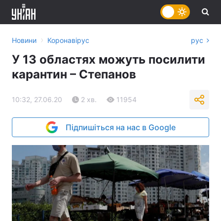
›
Новини
Коронавірус
рус
У 13 областях можуть посилити
карантин – Степанов
10:32, 27.06.20
2 хв.
11954
Підпишіться на нас в Google