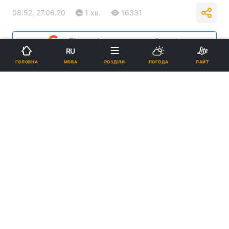
08:52, 27.06.20
1 хв.
16331
Підпишіться на нас в Google
RU
МОВА
ГОЛОВНА
РОЗДІЛИ
ПОГОДА
ЛАЙТ
Доля метро буде залежати, зокрема, від завантаженості лікарень /
Фото УНІАН
При цьому ініціатором повернення
попередніх обмежень має стати сам
міський голова.