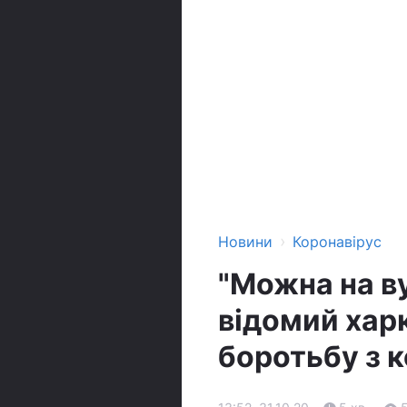
›
Новини
Коронавірус
"Можна на ву
відомий харк
боротьбу з к