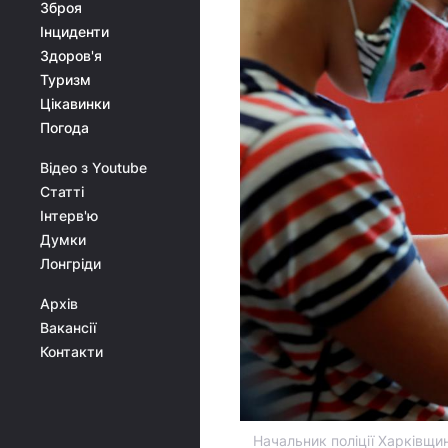
Зброя
Інциденти
Здоров'я
Туризм
Цікавинки
Погода
Відео з Youtube
Статті
Інтерв'ю
Думки
Лонгріди
Архів
Вакансії
Контакти
Начальник поліції Харківщи