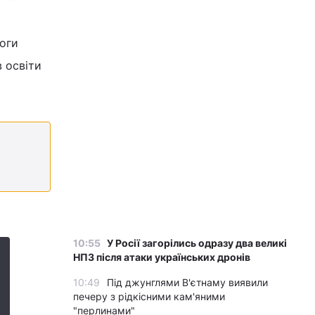
моги
в освіти
10:55
У Росії загорілись одразу два великі
НПЗ після атаки українських дронів
10:49
Під джунглями В'єтнаму виявили
печеру з рідкісними кам'яними
"перлинами"