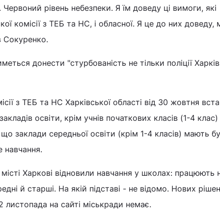
 Червоний рівень небезпеки. Я їм доведу ці вимоги, які
кої комісії з ТЕБ та НС, і обласної. Я це до них доведу,
в Сокуренко.
иметься донести "стурбованість не тільки поліції Харкі
місії з ТЕБ та НС Харківської області від 30 жовтня вст
акладів освіти, крім учнів початкових класів (1-4 клас) 
 що заклади середньої освіти (крім 1-4 класів) мають б
е навчання.
 місті Харкові відновили навчання у школах: працюють н
едні й старші. На якій підставі - не відомо. Нових рішен
2 листопада на сайті міськради немає.