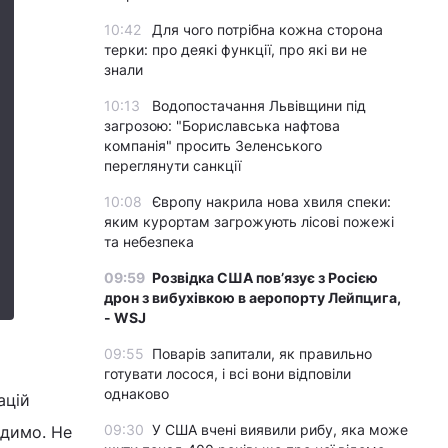
10:42
Для чого потрібна кожна сторона
терки: про деякі функції, про які ви не
знали
10:13
Водопостачання Львівщини під
загрозою: "Бориславська нафтова
компанія" просить Зеленського
переглянути санкції
10:08
Європу накрила нова хвиля спеки:
яким курортам загрожують лісові пожежі
та небезпека
09:59
Розвідка США пов’язує з Росією
дрон з вибухівкою в аеропорту Лейпцига,
- WSJ
09:55
Поварів запитали, як правильно
готувати лосося, і всі вони відповіли
однаково
ацій
09:30
У США вчені виявили рибу, яка може
одимо. Не