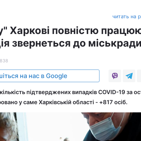
читать на 
у" Харкові повністю працю
ція звернеться до міськрад
1838
іться на нас в Google
 кількість підтверджених випадків COVID-19 за о
овано у саме Харківській області - +817 осіб.