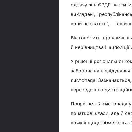
одразу ж в ЄРДР вносити.
викладені, і республікансь
вони не знають", — сказа
Він говорить, що намагат
й керівництва Нацполіції".
У рішенні регіональної ко
заборона на відвідування з
листопада. Зазначається,
переведені на дистанційн
Попри це з 2 листопада у
початкові класи, але й сер
комісії щодо обмежень з 