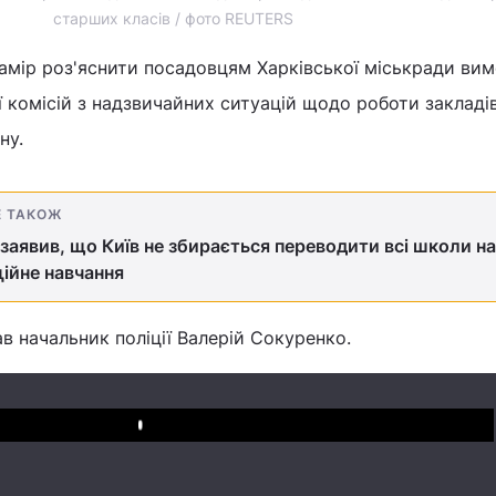
старших класів / фото REUTERS
амір роз'яснити посадовцям Харківської міськради ви
ї комісій з надзвичайних ситуацій щодо роботи закладі
ну.
Е ТАКОЖ
заявив, що Київ не збирається переводити всі школи на
ійне навчання
в начальник поліції Валерій Сокуренко.
Play