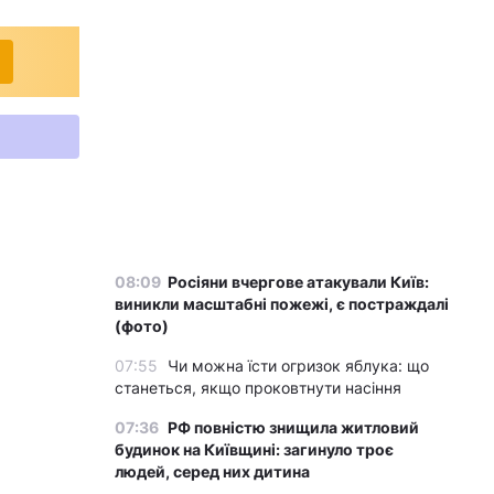
08:09
Росіяни вчергове атакували Київ:
виникли масштабні пожежі, є постраждалі
(фото)
07:55
Чи можна їсти огризок яблука: що
станеться, якщо проковтнути насіння
07:36
РФ повністю знищила житловий
будинок на Київщині: загинуло троє
людей, серед них дитина