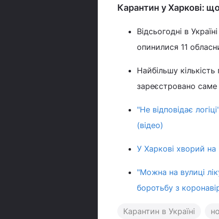
Карантин у Харкові: щ
Відсьогодні в Україн
опинилися 11 обласни
Найбільшу кількість
зареєстровано саме у
"Не відповідає логіц
(відео)
У Харкові хворий на 
"Можна на вулиці лік
боротьбу з коронавір
Карантин в Україні
н