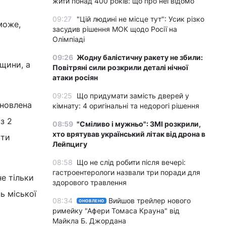
жити понад 400 років: що про неї відомо
09:27
"Цій людині не місце тут": Усик різко
 може,
засудив рішення МОК щодо Росії на
Олімпіаді
09:26
Жодну балістичну ракету не збили:
вщини, а
Повітряні сили розкрили деталі нічної
атаки росіян
09:25
Що придумати замість дверей у
ановлена
кімнату: 4 оригінальні та недорогі рішення
з 2
08:59
"Сміливо і мужньо": ЗМІ розкрили,
хто врятував український літак від дрона в
ути
Лейпцигу
08:58
Що не слід робити після вечері:
гастроентерологи назвали три поради для
е тільки
здорового травлення
ь міської
08:34
Вийшов трейлер нового
ОНОВЛЕНО
римейку "Афери Томаса Крауна" від
Майкла Б. Джордана