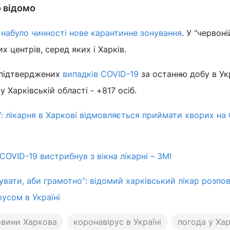
о відомо
і
набуло чинності нове карантинне зонування
. У "червоні
х центрів, серед яких і Харків.
 підтверджених
випадків COVID-19
за останню добу в Укр
 Харківській області - +817 осіб.
і": лікарня в Харкові відмовляється приймати хворих на
COVID-19 вистрибнув з вікна лікарні – ЗМІ
увати, аби грамотно": відомий харківський лікар розпов
усом в Україні
овини Харкова
коронавірус в Україні
погода у Хар