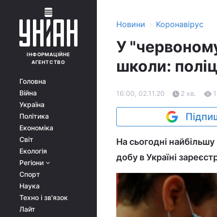
›
Новини
Коронавірус
У "червоном
ІНФОРМАЦІЙНЕ
школи: полі
АГЕНТСТВО
Головна
Війна
16:00, 02.11.20
2 хв.
Україна
Підпиш
Політика
Економіка
Світ
На сьогодні найбільшу
Екологія
добу в Україні зареєстр
Регіони
Спорт
Наука
Техно і зв'язок
Лайт