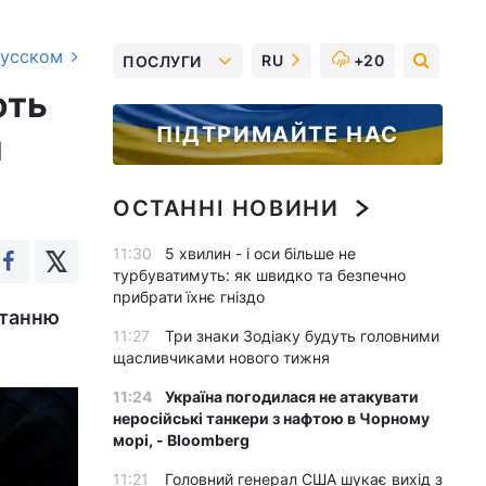
русском
RU
+20
ПОСЛУГИ
ють
ПІДТРИМАЙТЕ НАС
и
ОСТАННІ НОВИНИ
11:30
5 хвилин - і оси більше не
турбуватимуть: як швидко та безпечно
прибрати їхнє гніздо
станню
11:27
Три знаки Зодіаку будуть головними
щасливчиками нового тижня
11:24
Україна погодилася не атакувати
неросійські танкери з нафтою в Чорному
морі, - Bloomberg
11:21
Головний генерал США шукає вихід з