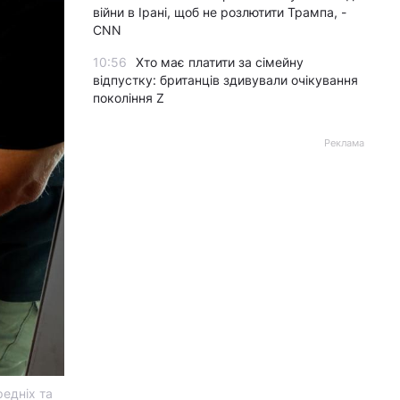
війни в Ірані, щоб не розлютити Трампа, -
CNN
10:56
Хто має платити за сімейну
відпустку: британців здивували очікування
покоління Z
Реклама
редніх та