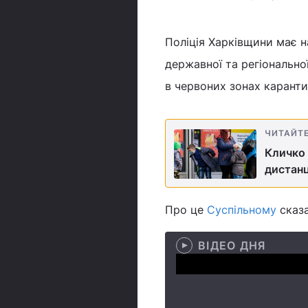
Поліція Харківщини має н
державної та регіонально
в червоних зонах каранти
ЧИТАЙТ
Кличко 
дистанц
Про це
Суспільному
сказа
ВІДЕО ДНЯ