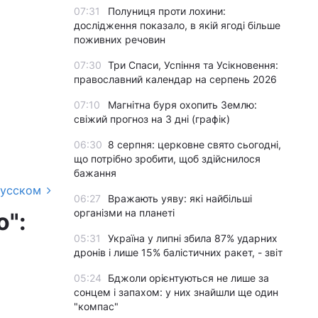
07:31
Полуниця проти лохини:
дослідження показало, в якій ягоді більше
поживних речовин
07:30
Три Спаси, Успіння та Усікновення:
православний календар на серпень 2026
07:10
Магнітна буря охопить Землю:
свіжий прогноз на 3 дні (графік)
06:30
8 серпня: церковне свято сьогодні,
що потрібно зробити, щоб здійснилося
бажання
русском
06:27
Вражають уяву: які найбільші
організми на планеті
о":
05:31
Україна у липні збила 87% ударних
дронів і лише 15% балістичних ракет, - звіт
05:24
Бджоли орієнтуються не лише за
сонцем і запахом: у них знайшли ще один
"компас"