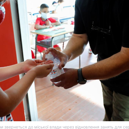
ни звернеться до міської влади через відновлення занять для се