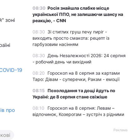
08:30
Росія знайшла слабке місце
української ППО, не залишаючи шансу на
й" зоні
реакцію, - CNN
08:30
Зі стиглих груш печу пиріг -
виходить просто смакота: рецепт із
гарбузовим насінням
аїні
08:30
День Незалежності 2026: 24 серпня
- робочий день чи вихідний
 COVID-19
08:20
Гороскоп на 8 серпня за картами
Таро: Дівам - суперечки, Ракам - емоції
08:15
Похолодання та дощі йдуть по
Україні: де 8 серпня стане свіжіше
08:10
Гороскоп на 8 серпня: Левам –
ів про
відпочинок, Козерогам – зустріч з рідними
Реклама
кові