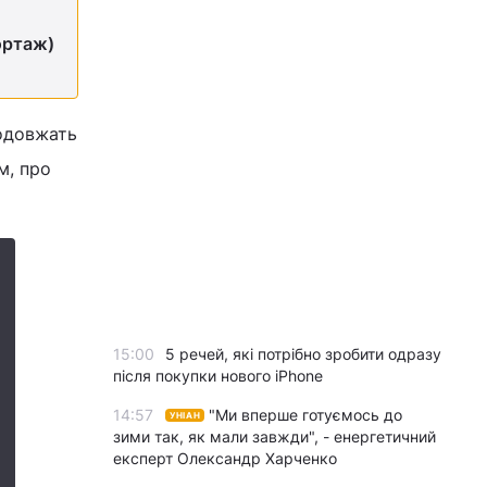
ортаж)
родовжать
м, про
15:00
5 речей, які потрібно зробити одразу
після покупки нового iPhone
14:57
"Ми вперше готуємось до
УНІАН
зими так, як мали завжди", - енергетичний
експерт Олександр Харченко