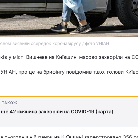
иєвом виявили осередок коронавірусу / фото УНІАН
ків у місті Вишневе на Київщині масово захворіли на CO
НІАН, про це на брифінгу повідомив т.в.о. голови Київс
Е ТАКОЖ
 ще 42 киянина захворіли на COVID-19 (карта)
на сьогоднішній ранок на Київщині зареєстровано 356 ос