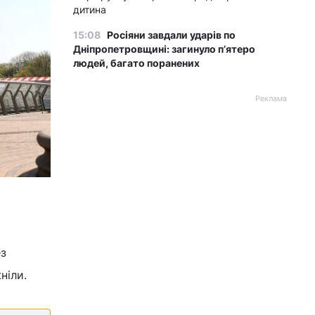
дитина
15:08
Росіяни завдали ударів по
Дніпропетровщині: загинуло пʼятеро
людей, багато поранених
Реклама
© Фото УНІАН
ез
ніли.