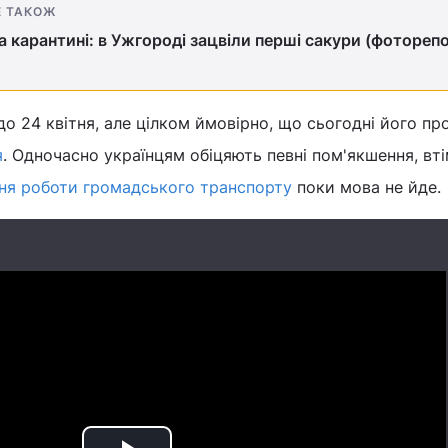
Е ТАКОЖ
а карантині: в Ужгороді зацвіли перші сакури (фотореп
 до 24 квітня, але цілком ймовірно, що сьогодні його п
я
. Одночасно українцям обіцяють певні пом'якшення, вті
ня роботи громадського транспорту
поки мова не йде.