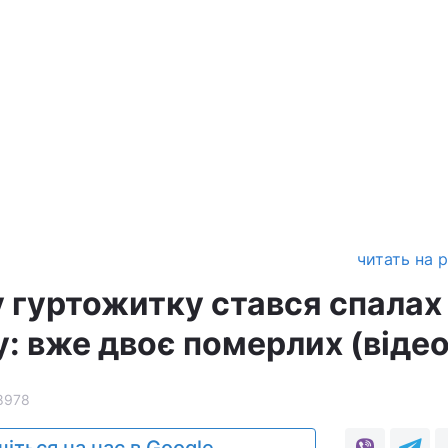
читать на 
у гуртожитку стався спалах
: вже двоє померлих (відео
8978