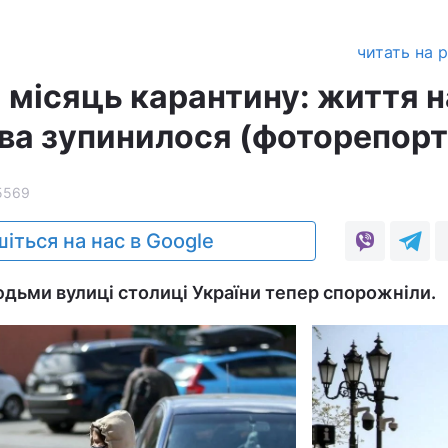
читать на 
 місяць карантину: життя н
ва зупинилося (фоторепор
5569
іться на нас в Google
дьми вулиці столиці України тепер спорожніли.