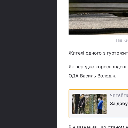
Під К
Жителі одного з гуртожит
Як передає кореспондент У
ОДА Василь Володін.
ЧИТАЙТ
За добу
Він зазначив, що станом 