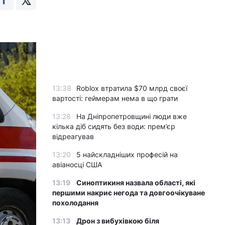
13:38
Roblox втратила $70 млрд своєї
вартості: геймерам нема в що грати
13:28
На Дніпропетровщині люди вже
кілька діб сидять без води: прем’єр
відреагував
13:20
5 найскладніших професій на
авіаносці США
13:19
Синоптикиня назвала області, які
першими накриє негода та довгоочікуване
похолодання
13:13
Дрон з вибухівкою біля