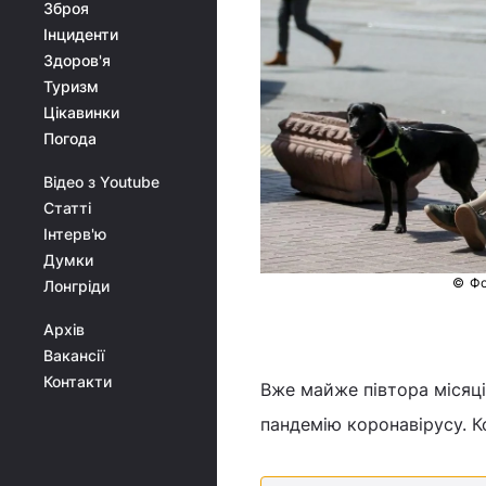
Зброя
Інциденти
Здоров'я
Туризм
Цікавинки
Погода
Відео з Youtube
Статті
Інтерв'ю
Думки
© Фо
Лонгріди
Архів
Вакансії
Контакти
Вже майже півтора місяці 
пандемію коронавірусу. К