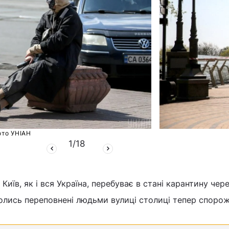
то УНІАН
1
/
18
Київ, як і вся Україна, перебуває в стані карантину чер
олись переповнені людьми вулиці столиці тепер спорож