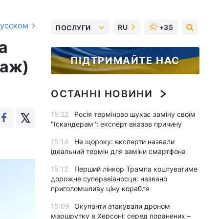
русском
RU
+35
ПОСЛУГИ
а
ПІДТРИМАЙТЕ НАС
таж)
ОСТАННІ НОВИНИ
15:22
Росія терміново шукає заміну своїм
"Іскандерам": експерт вказав причину
15:14
Не щороку: експерти назвали
ідеальний термін для заміни смартфона
15:12
Перший лінкор Трампа коштуватиме
дорожче суперавіаносця: названо
приголомшливу ціну корабля
15:09
Окупанти атакували дроном
маршрутку в Херсоні: серед поранених –