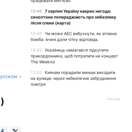
працювати миттєво
13:46
7 серпня Україну накриє негода:
синоптики попереджають про небезпеку
після спеки (карта)
13:45
Чи може АЕС вибухнути, як атомна
бомба: вчені дали чітку відповідь
13:42
Українець намагався підкупити
прикордонника, щоб потрапити на концерт
The Weeknd
13:42
Киянам порадили менше виходити
русском
на вулицю через небезпечне забруднення
повітря
)
Реклама