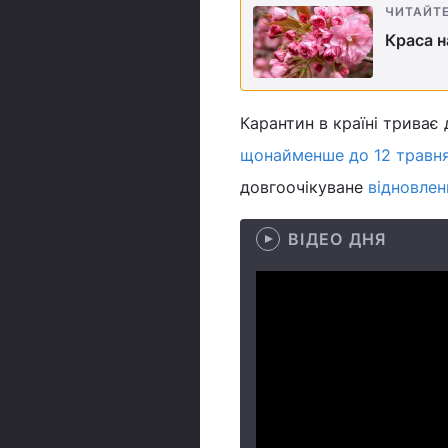
ЧИТАЙТ
Краса н
Карантин в країні триває
щонайменше до 12 травн
довгоочікуване
відновлен
ВІДЕО ДНЯ