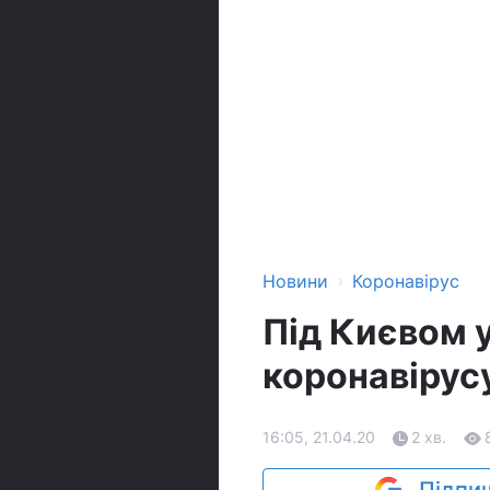
›
Новини
Коронавірус
Під Києвом 
коронавірусу
16:05, 21.04.20
2 хв.