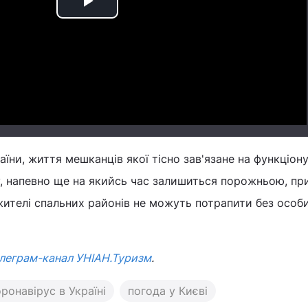
Play
Video
їни, життя мешканців якої тісно зав'язане на функціону
, напевно ще на якийсь час залишиться порожньою, пр
 жителі спальних районів не можуть потрапити без особ
леграм-канал УНІАН.Туризм
.
ронавірус в Україні
погода у Києві