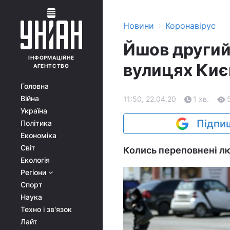
›
Новини
Коронавірус
Йшов другий
ІНФОРМАЦІЙНЕ
вулицях Киє
АГЕНТСТВО
Головна
Війна
11:50, 22.04.20
1 хв.
Україна
Підпиш
Політика
Економіка
Світ
Колись переповнені лю
Екологія
Регіони
Спорт
Наука
Техно і зв'язок
Лайт