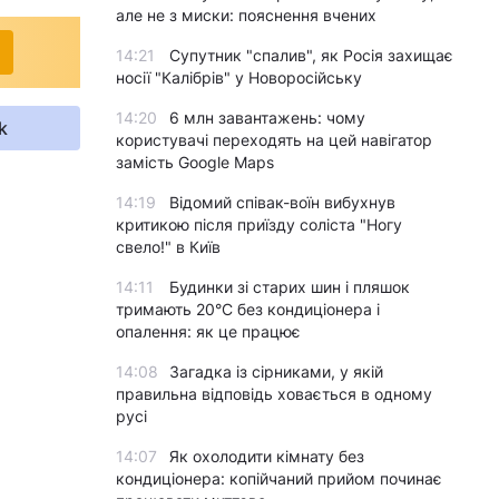
але не з миски: пояснення вчених
14:21
Супутник "спалив", як Росія захищає
носії "Калібрів" у Новоросійську
14:20
6 млн завантажень: чому
k
користувачі переходять на цей навігатор
замість Google Maps
14:19
Відомий співак-воїн вибухнув
критикою після приїзду соліста "Ногу
свело!" в Київ
14:11
Будинки зі старих шин і пляшок
тримають 20°C без кондиціонера і
опалення: як це працює
14:08
Загадка із сірниками, у якій
правильна відповідь ховається в одному
русі
14:07
Як охолодити кімнату без
кондиціонера: копійчаний прийом починає