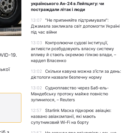
українського Ан-24 в Лейпцигу: чи
постраждали літак і люди
13:07
"Не припиняйте підтримувати":
Джамала закликала світ допомогти Україні
під час війни
13:03
Контролюючи судові інституції,
активісти розбудовують власну систему
впливу й стають окремою гілкою влади, –
VID-19.
нардеп Власенко
ької
13:02
Скільки кавуна можна з’їсти за день:
дієтологи назвали безпечну норму
13:02
Судноплавство через Баб-ель-
Мандебську протоку майже повністю
зупинилося, – Reuters
12:57
Starlink Маска підкорює авіацію:
названо авіакомпанії, які мають
супутниковий Wi-Fi на борту
іб з
12:57
Не завжди про ввічливість: ось що