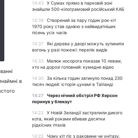
14:43
У Сумах прямо в парковій зоні
знайшли 500-кілограмовий російський КАБ
14:39
Створений за пару годин рок-хіт
1970 року став однією з найвидатніших
пісень усіх часів
14:37
Які дерева у дворі можуть зупинити
вогонь у разі пожежі: перелік видів
14:33
Малюк носорога показав 10 левам,
хто на дорозі головний: кумедне відео
ванні
14:30
За кілька годин загинуло понад 230
инаймні в
тисяч людей: історія цунамі в Таїланді
истого
14:27
Через нічний обстріл РФ Херсон
поринув у блекаут
14:23
У Новій Зеландії застрелили дикого
кота, який роками вбивав десятки
рідкісних птахів
14:23
Чому кіт п’є з раковини чи унітазу,