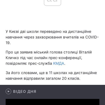
Головна
Війна
Україна
Політика
У Києві дві школи переведено на дистанційне
навчання через захворювання вчителів на COVID-
Економіка
Світ
19.
Спорт
Наука
Про це заявив міський голова столиці Віталій
Кличко під час онлайн прес-конференції,
Техно і зв'язок
Лайт
повідомляє прес-служба
КМДА
.
Зброя
Інциденти
За його словами, ще в 11 школах на дистанційне
навчання відправили загалом 20 класів.
Здоров'я
Туризм
ВІДЕО ДНЯ
Цікавинки
Погода
Екологія
Регіони