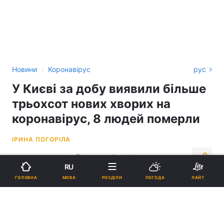
›
Новини
Коронавірус
рус
У Києві за добу виявили більше
трьохсот нових хворих на
коронавірус, 8 людей померли
ІРИНА ПОГОРІЛА
12:23, 04.09.20
2 хв.
1052
RU
МОВА
ГОЛОВНА
РОЗДІЛИ
ПОГОДА
ЛАЙТ
Підпишіться на нас в Google