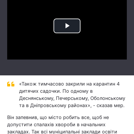
Лонгріди
Відео з Youtube
Статті
Play
Інтерв'ю
Думки
Video
Архів
Вакансії
Контакти
Послуги
«Також тимчасово закрили на карантин 4
дитячих садочки. По одному в
Деснянському, Печерському, Оболонському
та в Дніпровському районах», - сказав мер.
Він запевнив, що місто робить все, щоб не
допустити спалахів хвороби в начальних
закладах. Так всі муніципальні заклади освіти