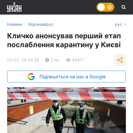
›
Новини
Коронавірус
рус
Кличко анонсував перший етап
послаблення карантину у Києві
00:05, 28.04.20
2 хв.
48417
Підпишіться на нас в Google