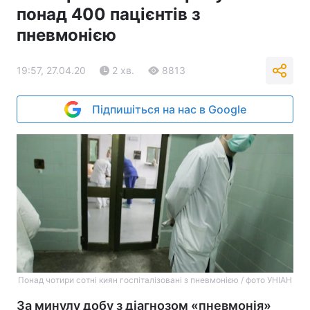
понад 400 пацієнтів з
пневмонією
19:57, 27.04.20
2 хв.
8813
Підпишіться на нас в Google
Понад чотири сотні киян госпіталізовані з пневмонією / фото УНІАН
За минулу добу з діагнозом «пневмонія»