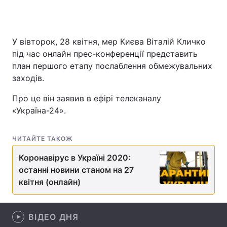
У вівторок, 28 квітня, мер Києва Віталій Кличко
Головна
Війна
під час онлайн прес-конференції представить
план першого етапу послаблення обмежувальних
Україна
Політика
заходів.
Економіка
Світ
Про це він заявив в ефірі телеканалу
«Україна-24».
Спорт
Наука
Техно і зв'язок
Лайт
ЧИТАЙТЕ ТАКОЖ
Зброя
Інциденти
Коронавірус в Україні 2020:
останні новини станом на 27
Здоров'я
Туризм
квітня (онлайн)
Цікавинки
Погода
ВІДЕО ДНЯ
Екологія
Регіони