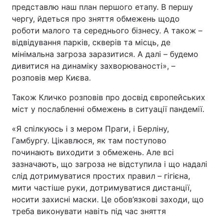
представлю наш план першого етапу. В першу
Тема оформлення
чергу, йдеться про зняття обмежень щодо
роботи малого та середнього бізнесу. А також –
відвідування парків, скверів та місць, де
мінімальна загроза заразитися. А далі – будемо
дивитися на динаміку захворюваності», –
розповів мер Києва.
Також Кличко розповів про досвід європейських
міст у послабленні обмежень в ситуації пандемії.
«Я спілкуюсь і з мером Праги, і Берліну,
Гамбургу. Цікавлюся, як там поступово
починають виходити з обмежень. Але всі
зазначають, що загроза не відступила і що надалі
слід дотримуватися простих правил – гігієна,
мити частіше руки, дотримуватися дистанції,
носити захисні маски. Це обов’язкові заходи, що
треба виконувати навіть під час зняття