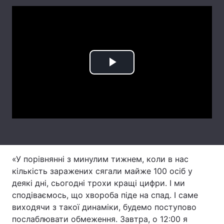
Лонгріди
Відео з Youtube
Статті
Інтерв'ю
Думки
Play
Архів
Вакансії
Video
Контакти
Послуги
«У порівнянні з минулим тижнем, коли в нас
кількість заражених сягали майже 100 осіб у
деякі дні, сьогодні трохи кращі цифри. І ми
сподіваємось, що хвороба піде на спад. І саме
виходячи з такої динаміки, будемо поступово
послаблювати обмеження. Завтра, о 12:00 я