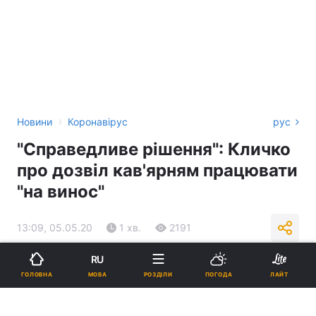
›
Новини
Коронавірус
рус
"Справедливе рішення": Кличко
про дозвіл кав'ярням працювати
"на винос"
13:09, 05.05.20
1 хв.
2191
RU
Підпишіться на нас в Google
МОВА
ГОЛОВНА
РОЗДІЛИ
ПОГОДА
ЛАЙТ