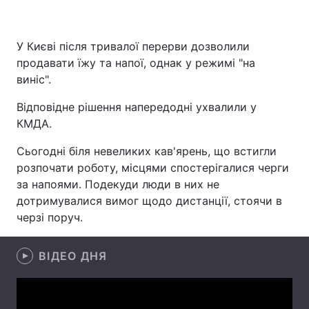
У Києві після тривалої перерви дозволили
Головна
Війна
продавати їжу та напої, однак у режимі "на
виніс".
Україна
Політика
Відповідне рішення напередодні ухвалили у
Економіка
Світ
КМДА.
Сьогодні біля невеликих кав'ярень, що встигли
Спорт
Наука
розпочати роботу, місцями спостерігалися черги
Техно і зв'язок
Лайт
за напоями. Подекуди люди в них не
дотримувалися вимог щодо дистанції, стоячи в
Зброя
Інциденти
черзі поруч.
Здоров'я
Туризм
ВІДЕО ДНЯ
Цікавинки
Погода
Екологія
Регіони