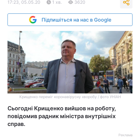
17:23, 05.05.20
1 хв.
3620
Підпишіться на нас в Google
Крищенко переміг коронавірусну хворобу / фото УНІАН
Сьогодні Крищенко вийшов на роботу,
повідомив радник міністра внутрішніх
справ.
Реклама