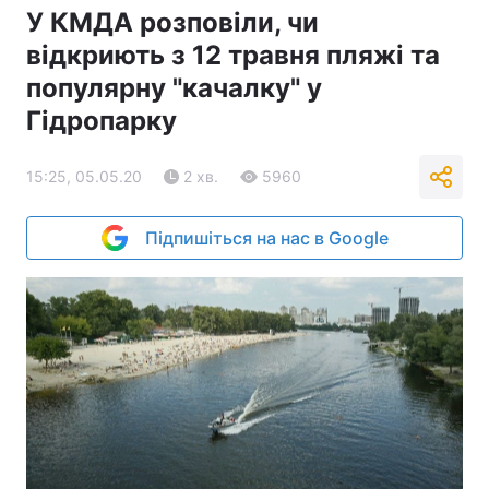
У КМДА розповіли, чи
відкриють з 12 травня пляжі та
популярну "качалку" у
Гідропарку
15:25, 05.05.20
2 хв.
5960
Підпишіться на нас в Google