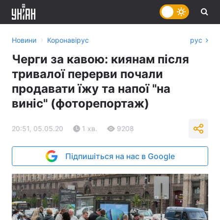
›
Новини
Коронавірус
рус
Черги за кавою: киянам після
тривалої перерви почали
продавати їжу та напої "на
виніс" (фоторепортаж)
20:51, 05.05.20
1 хв.
9208
Підпишіться на нас в Google