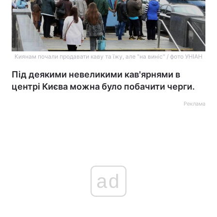
Киянам почали продавати каву та їжу, але "на виніс" / фото УНІАН
Під деякими невеликими кав'ярнями в
центрі Києва можна було побачити черги.
Реклама
ad