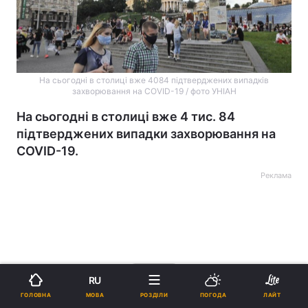
На сьогодні в столиці вже 4084 підтверджених випадків
захворювання на COVID-19 / фото УНІАН
На сьогодні в столиці вже 4 тис. 84
підтверджених випадки захворювання на
COVID-19.
Реклама
ad
RU
МОВА
ГОЛОВНА
РОЗДІЛИ
ПОГОДА
ЛАЙТ