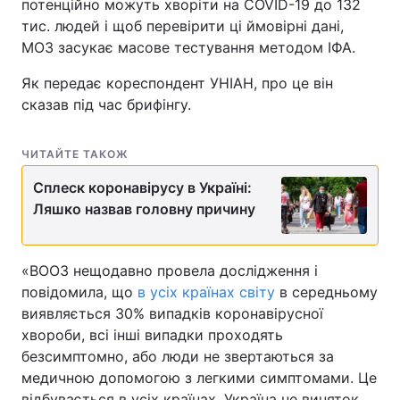
потенційно можуть хворіти на COVID-19 до 132
тис. людей і щоб перевірити ці ймовірні дані,
МОЗ засукає масове тестування методом ІФА.
Як передає кореспондент УНІАН, про це він
сказав під час брифінгу.
ЧИТАЙТЕ ТАКОЖ
Сплеск коронавірусу в Україні:
Ляшко назвав головну причину
«ВООЗ нещодавно провела дослідження і
повідомила, що
в усіх країнах світу
в середньому
виявляється 30% випадків коронавірусної
хвороби, всі інші випадки проходять
безсимптомно, або люди не звертаються за
медичною допомогою з легкими симптомами. Це
відбувається в усіх країнах. Україна не виняток,