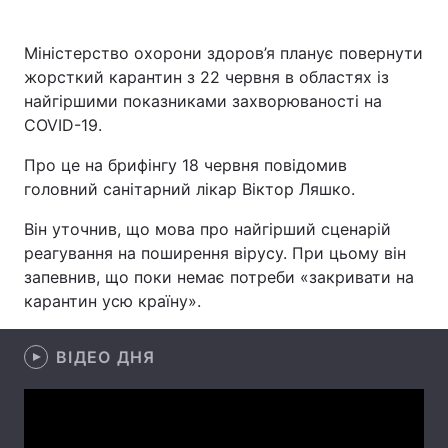
Міністерство охорони здоров’я планує повернути
жорсткий карантин з 22 червня в областях із
Головна
Війна
найгіршими показниками захворюваності на
COVID-19.
Україна
Політика
Про це на брифінгу 18 червня повідомив
Економіка
Світ
головний санітарний лікар Віктор Ляшко.
Спорт
Наука
Він уточнив, що мова про найгірший сценарій
реагування на поширення вірусу. При цьому він
Техно і зв'язок
Лайт
запевнив, що поки немає потреби «закривати на
карантин усю країну».
Зброя
Інциденти
Здоров'я
Туризм
ВІДЕО ДНЯ
Цікавинки
Погода
Екологія
Регіони