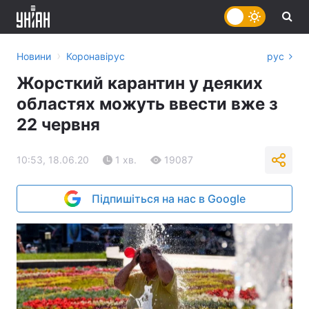
›
Новини
Коронавірус
рус
Жорсткий карантин у деяких
областях можуть ввести вже з
22 червня
10:53, 18.06.20
1 хв.
19087
Підпишіться на нас в Google