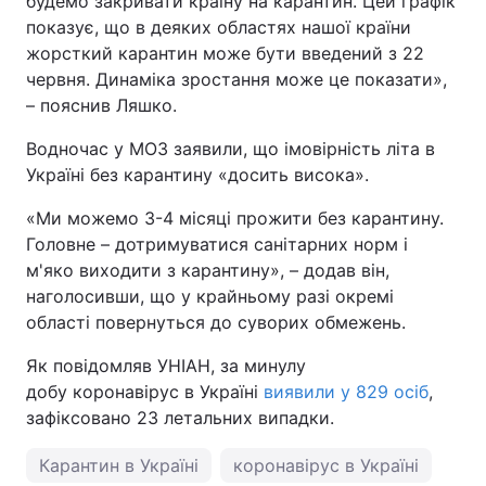
будемо закривати країну на карантин. Цей графік
показує, що в деяких областях нашої країни
Тема оформлення
жорсткий карантин може бути введений з 22
червня. Динаміка зростання може це показати»,
– пояснив Ляшко.
Водночас у МОЗ заявили, що імовірність літа в
Україні без карантину «досить висока».
«Ми можемо 3-4 місяці прожити без карантину.
Головне – дотримуватися санітарних норм і
м'яко виходити з карантину», – додав він,
наголосивши, що у крайньому разі окремі
області повернуться до суворих обмежень.
Як повідомляв УНІАН, за минулу
добу коронавірус в Україні
виявили у 829 осіб
,
зафіксовано 23 летальних випадки.
Карантин в Україні
коронавірус в Україні