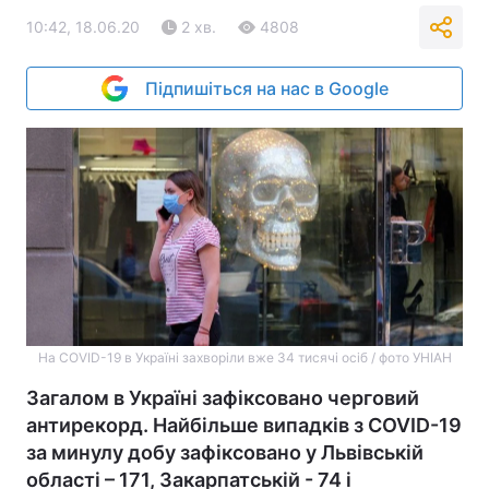
10:42, 18.06.20
2 хв.
4808
Підпишіться на нас в Google
На COVID-19 в Україні захворіли вже 34 тисячі осіб / фото УНІАН
Загалом в Україні зафіксовано черговий
антирекорд. Найбільше випадків з COVID-19
за минулу добу зафіксовано у Львівській
області – 171, Закарпатській - 74 і