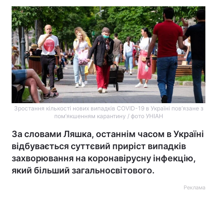
Зростання кількості нових випадків COVID-19 в Україні пов’язане з
пом’якшенням карантину / фото УНІАН
За словами Ляшка, останнім часом в Україні
відбувається суттєвий приріст випадків
захворювання на коронавірусну інфекцію,
який більший загальносвітового.
Реклама