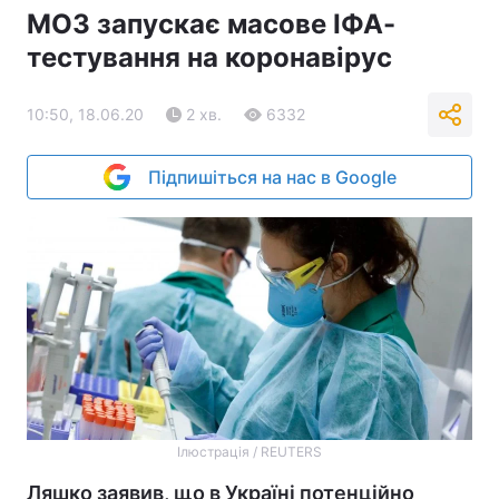
МОЗ запускає масове ІФА-
тестування на коронавірус
10:50, 18.06.20
2 хв.
6332
Підпишіться на нас в Google
Ілюстрація / REUTERS
Ляшко заявив, що в Україні потенційно