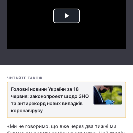
Лонгріди
Play
Відео з Youtube
Статті
Video
Інтерв'ю
Думки
Архів
Вакансії
Контакти
ЧИТАЙТЕ ТАКОЖ
Послуги
Головні новини України за 18
червня: законопроект щодо ЗНО
та антирекорд нових випадків
коронавірусу
«Ми не говоримо, що вже через два тижні ми