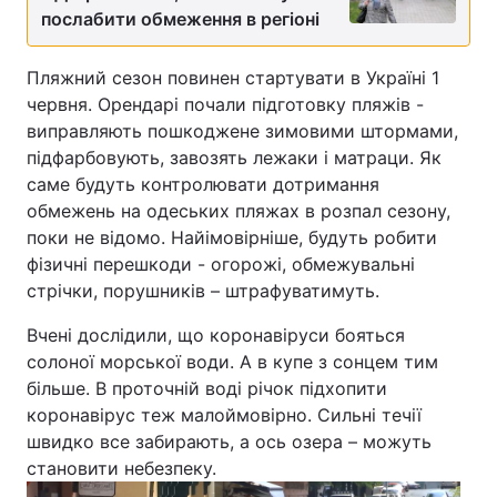
послабити обмеження в регіоні
Лонгріди
Пляжний сезон повинен стартувати в Україні 1
червня. Орендарі почали підготовку пляжів -
Відео з Youtube
Статті
виправляють пошкоджене зимовими штормами,
Інтерв'ю
Думки
підфарбовують, завозять лежаки і матраци. Як
саме будуть контролювати дотримання
Архів
Вакансії
обмежень на одеських пляжах в розпал сезону,
поки не відомо. Найімовірніше, будуть робити
Контакти
фізичні перешкоди - огорожі, обмежувальні
стрічки, порушників – штрафуватимуть.
Послуги
Вчені дослідили, що коронавіруси бояться
солоної морської води. А в купе з сонцем тим
більше. В проточній воді річок підхопити
коронавірус теж малоймовірно. Сильні течії
швидко все забирають, а ось озера – можуть
становити небезпеку.