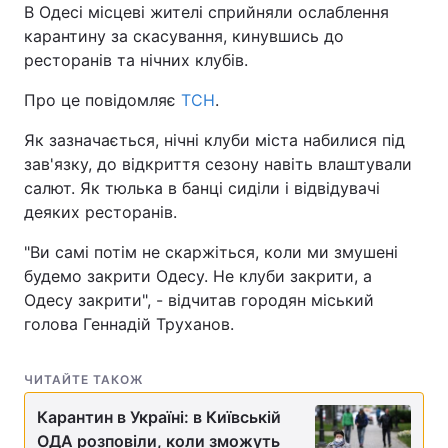
В Одесі місцеві жителі сприйняли ослаблення
карантину за скасування, кинувшись до
ресторанів та нічних клубів.
Головна
Війна
Про це повідомляє
ТСН
.
Україна
Політика
Як зазначається, нічні клуби міста набилися під
зав'язку, до відкриття сезону навіть влаштували
Економіка
Світ
салют. Як тюлька в банці сиділи і відвідувачі
деяких ресторанів.
Спорт
Наука
"Ви самі потім не скаржіться, коли ми змушені
Техно і зв'язок
Лайт
будемо закрити Одесу. Не клуби закрити, а
Одесу закрити", - відчитав городян міський
Зброя
Інциденти
голова Геннадій Труханов.
Здоров'я
Туризм
ЧИТАЙТЕ ТАКОЖ
Цікавинки
Погода
Карантин в Україні: в Київській
Екологія
Регіони
ОДА розповіли, коли зможуть