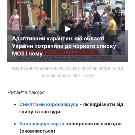
Тема оформлення
Адаптивний карантин: які області
України потрапили до чорного списку
МОЗ і чому
Адаптивний карантин: які області України потрапили в
чорний список Моз і чому
Читайте також:
Симптоми коронавірусу
- як відрізнити від
грипу та застуди
Коронавірус карта
поширення на сьогодні
(оновлюється)