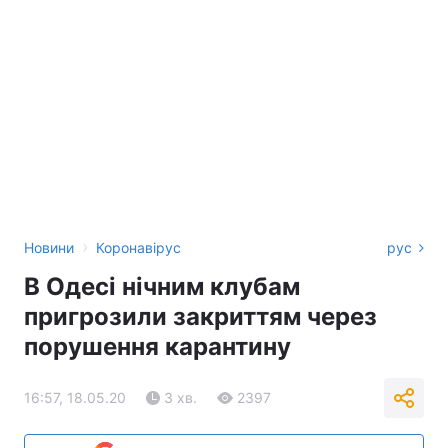
›
Новини
Коронавірус
рус
В Одесі нічним клубам
пригрозили закриттям через
порушення карантину
16:57, 18.05.20
3 хв.
2397