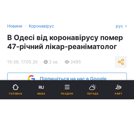
›
Новини
Коронавірус
рус
В Одесі від коронавірусу помер
47-річний лікар-реаніматолог
15:39, 17.05.20
2 хв.
2495
Підпишіться на нас в Google
RU
МОВА
ГОЛОВНА
РОЗДІЛИ
ПОГОДА
ЛАЙТ