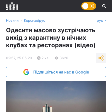
›
Новини
Коронавірус
рус
Одесити масово зустрічають
вихід з карантину в нічних
клубах та ресторанах (відео)
02:57, 25.05.20
2 хв.
3626
Підпишіться на нас в Google