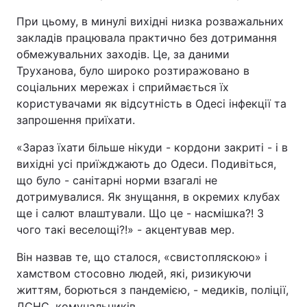
При цьому, в минулі вихідні низка розважальних
закладів працювала практично без дотримання
обмежувальних заходів. Це, за даними
Труханова, було широко розтиражовано в
соціальних мережах і сприймається їх
користувачами як відсутність в Одесі інфекції та
запрошення приїхати.
«Зараз їхати більше нікуди - кордони закриті - і в
вихідні усі приїжджають до Одеси. Подивіться,
що було - санітарні норми взагалі не
дотримувалися. Як знущання, в окремих клубах
ще і салют влаштували. Що це - насмішка?! З
чого такі веселощі?!» - акцентував мер.
Він назвав те, що сталося, «свистопляскою» і
хамством стосовно людей, які, ризикуючи
життям, борються з пандемією, - медиків, поліції,
ДСНС, комунальників.