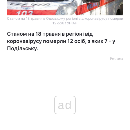
Станом на 18 травня в Одеському регіоні від коронавірусу померли
12 осіб \ УНІАН
Станом на 18 травня в регіоні від
коронавірусу померли 12 осіб, з яких 7 - у
Подільську.
Реклама
ad