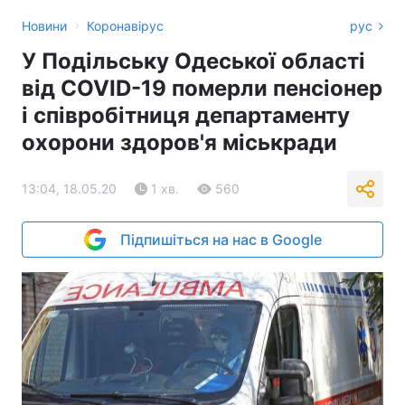
›
Новини
Коронавірус
рус
У Подільську Одеської області
від COVID-19 померли пенсіонер
і співробітниця департаменту
охорони здоров'я міськради
13:04, 18.05.20
1 хв.
560
Підпишіться на нас в Google