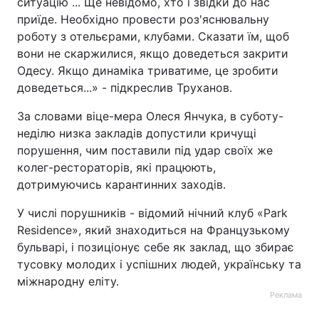
ситуацію ... Ще невідомо, хто і звідки до нас
приїде. Необхідно провести роз'яснювальну
роботу з отельєрами, клубами. Сказати їм, щоб
вони не скаржилися, якщо доведеться закрити
Одесу. Якщо динаміка триватиме, це зробити
доведеться...» - підкреслив Труханов.
За словами віце-мера Олеся Янчука, в суботу-
неділю низка закладів допустили кричущі
порушення, чим поставили під удар своїх же
колег-рестораторів, які працюють,
дотримуючись карантинних заходів.
У числі порушників - відомий нічний клуб «Park
Residence», який знаходиться на Французькому
бульварі, і позиціонує себе як заклад, що збирає
тусовку молодих і успішних людей, українську та
міжнародну еліту.
Реклама