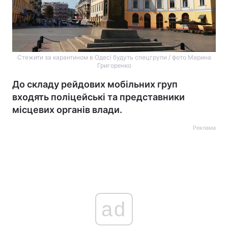
Стежити за карантином в Одесі будуть спецгрупи / фото Марина
Григоренко
До складу рейдових мобільних груп
входять поліцейські та представники
місцевих органів влади.
Реклама
ad