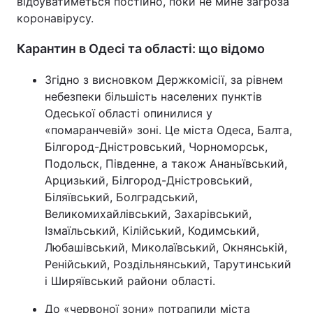
відбуватиметься постійно, поки не мине загроза
коронавірусу.
Карантин в Одесі та області: що відомо
Згідно з висновком Держкомісії, за рівнем
небезпеки більшість населених пунктів
Одеської області опинилися у
«помаранчевій» зоні. Це міста Одеса, Балта,
Білгород-Дністровський, Чорноморськ,
Подольск, Південне, а також Ананьївський,
Арцизький, Білгород-Дністровський,
Біляївський, Болградський,
Великомихайлівський, Захарівський,
Ізмаїльський, Кілійський, Кодимський,
Любашівський, Миколаївський, Окнянській,
Ренійський, Роздільнянський, Тарутинський
і Ширяївський райони області.
До «червоної зони» потрапили міста