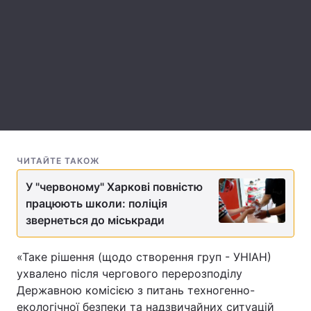
Лонгріди
Відео з Youtube
Статті
Інтерв'ю
Думки
Архів
Вакансії
Контакти
ЧИТАЙТЕ ТАКОЖ
У "червоному" Харкові повністю
Послуги
працюють школи: поліція
звернеться до міськради
«Таке рішення (щодо створення груп - УНІАН)
ухвалено після чергового перерозподілу
Державною комісією з питань техногенно-
екологічної безпеки та надзвичайних ситуацій