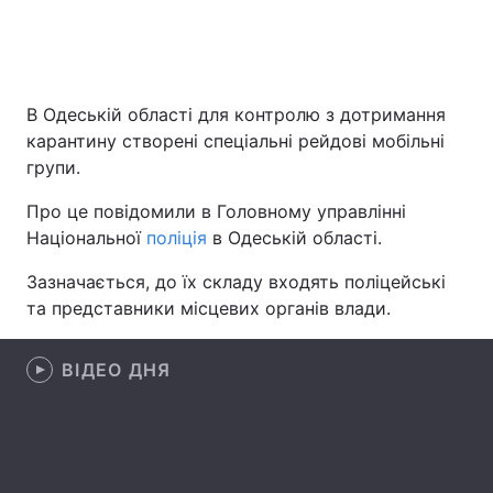
Головна
Війна
В Одеській області для контролю з дотримання
карантину створені спеціальні рейдові мобільні
Україна
Політика
групи.
Економіка
Світ
Про це повідомили в Головному управлінні
Національної
поліція
в Одеській області.
Спорт
Наука
Зазначається, до їх складу входять поліцейські
Техно і зв'язок
Лайт
та представники місцевих органів влади.
Зброя
Інциденти
ВІДЕО ДНЯ
Здоров'я
Туризм
Цікавинки
Погода
Екологія
Регіони