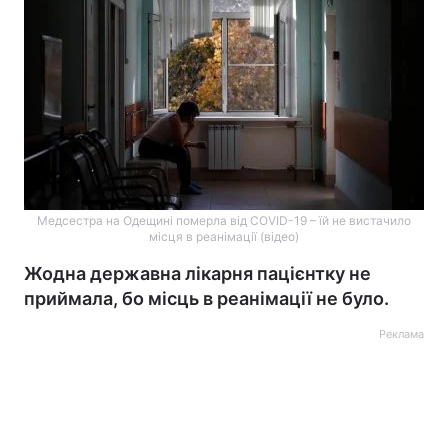
Медсестра на Одещині померла від COVID-19 – їй не вистачило
місця в реанімації (відео)
Жодна державна лікарня пацієнтку не
приймала, бо місць в реанімації не було.
Реклама