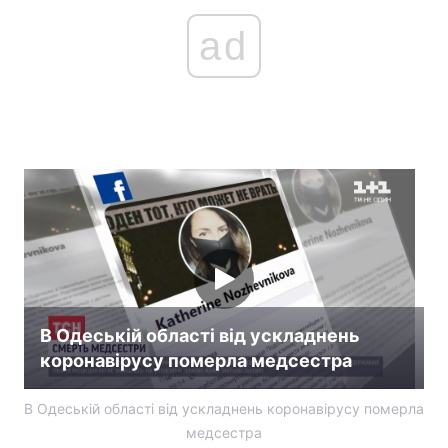
ad
В Одеській області від ускладнень
коронавірусу померла медсестра
В Одеській області від ускладнень коронавірусу померла
медсестра