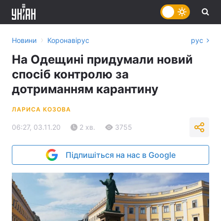
›
Новини
Коронавірус
рус
На Одещині придумали новий
спосіб контролю за
дотриманням карантину
ЛАРИСА КОЗОВА
06:27, 03.11.20
2 хв.
3755
Підпишіться на нас в Google