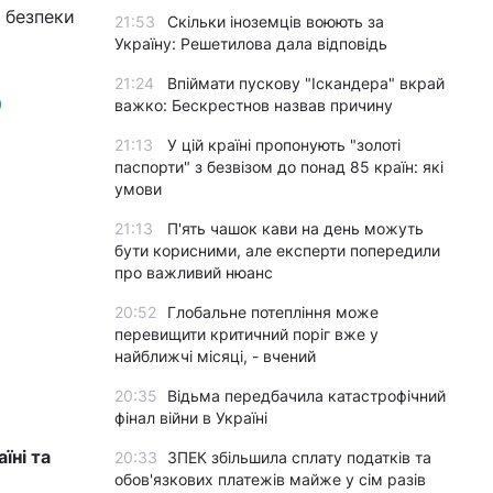
л безпеки
21:53
Скільки іноземців воюють за
Україну: Решетилова дала відповідь
21:24
Впіймати пускову "Іскандера" вкрай
9
важко: Бескрестнов назвав причину
21:13
У цій країні пропонують "золоті
паспорти" з безвізом до понад 85 країн: які
умови
21:13
П'ять чашок кави на день можуть
бути корисними, але експерти попередили
про важливий нюанс
20:52
Глобальне потепління може
перевищити критичний поріг вже у
найближчі місяці, - вчений
20:35
Відьма передбачила катастрофічний
фінал війни в Україні
їні та
20:33
ЗПЕК збільшила сплату податків та
обов'язкових платежів майже у сім разів