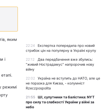
тів, яким
22:24
Експертка попередила про новий
стрибок цін на популярну в Україні крупу
и і
22:12
Два передбачення вже збулись:
"живий Нострадамус" напророчив нову
війну
етапі.
22:02
Україна не вступить до НАТО, але це
не поразка для Києва, - колумніст
у режимі
Rzeczpospolita
орту
21:55
ШІ, супутники та балістика: NYT
про силу та слабкості України у війні за
небо