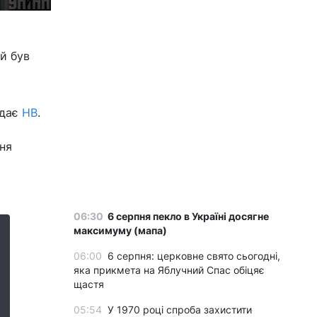
й був
едає
НВ
.
ня
06:30
6 серпня пекло в Україні досягне
максимуму (мапа)
06:00
6 серпня: церковне свято сьогодні,
яка прикмета на Яблучний Спас обіцяє
щастя
05:54
У 1970 році спроба захистити