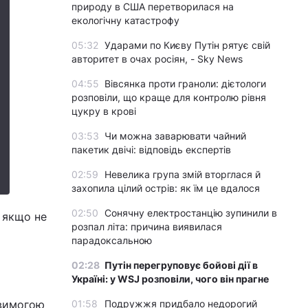
природу в США перетворилася на
екологічну катастрофу
05:32
Ударами по Києву Путін рятує свій
авторитет в очах росіян, - Sky News
04:55
Вівсянка проти граноли: дієтологи
розповіли, що краще для контролю рівня
цукру в крові
03:53
Чи можна заварювати чайний
пакетик двічі: відповідь експертів
02:59
Невелика група змій вторглася й
захопила цілий острів: як їм це вдалося
02:50
Сонячну електростанцію зупинили в
 якщо не
розпал літа: причина виявилася
парадоксальною
02:28
Путін перегруповує бойові дії в
Україні: у WSJ розповіли, чого він прагне
 вимогою
01:58
Подружжя придбало недорогий