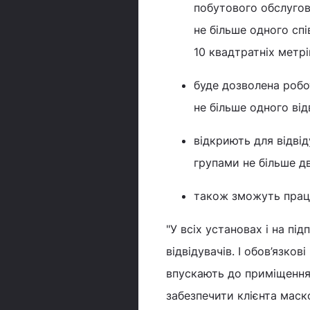
побутового обслугов
не більше одного спі
10 квадтратніх метрі
буде дозволена робо
не більше одного від
відкриють для відві
групами не більше дв
також зможуть прац
"У всіх установах і на пі
відвідувачів. І обов’язков
впускають до приміщення,
забезпечити клієнта маско