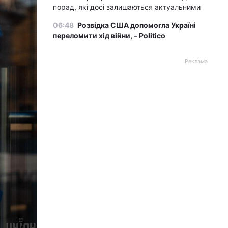
порад, які досі залишаються актуальними
06:48
Розвідка США допомогла Україні
переломити хід війни, – Politico
Реклама