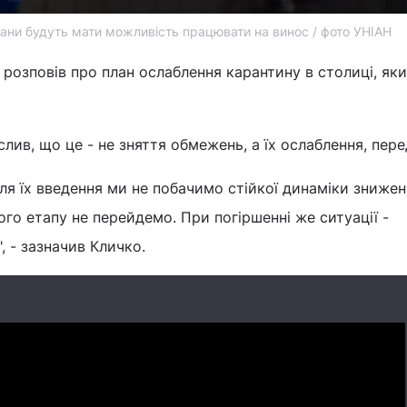
рани будуть мати можливість працювати на винос / фото УНІАН
 розповів про план ослаблення карантину в столиці, яки
еслив, що це - не зняття обмежень, а їх ослаблення, пер
ля їх введення ми не побачимо стійкої динаміки знижен
ого етапу не перейдемо. При погіршенні же ситуації -
, - зазначив Кличко.