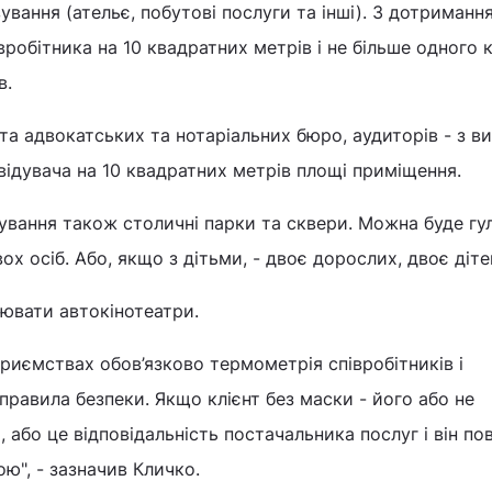
ування (ательє, побутові послуги та інші). З дотриманн
вробітника на 10 квадратних метрів і не більше одного к
в.
та адвокатських та нотаріальних бюро, аудиторів - з 
відувача на 10 квадратних метрів площі приміщення.
дування також столичні парки та сквери. Можна буде гу
ох осіб. Або, якщо з дітьми, - двоє дорослих, двоє діте
ювати автокінотеатри.
дприємствах обов’язково термометрія співробітників і
і правила безпеки. Якщо клієнт без маски - його або не
 або це відповідальність постачальника послуг і він по
ю", - зазначив Кличко.