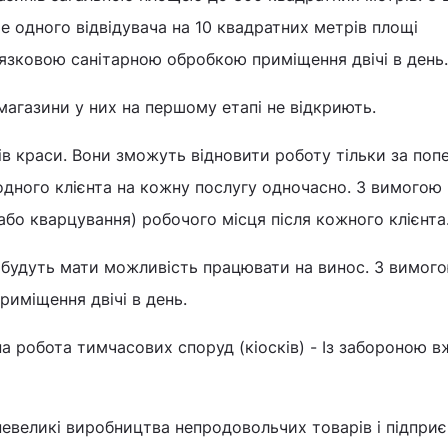
е одного відвідувача на 10 квадратних метрів площі
в’язковою санітарною обробкою приміщення двічі в день.
 магазини у них на першому етапі не відкриють.
ів краси. Вони зможуть відновити роботу тільки за поп
 одного клієнта на кожну послугу одночасно. З вимогою
або кварцування) робочого місця після кожного клієнта
и будуть мати можливість працювати на винос. З вимог
риміщення двічі в день.
а робота тимчасових споруд (кіосків) - Із забороною 
евеликі виробництва непродовольчих товарів і підпри