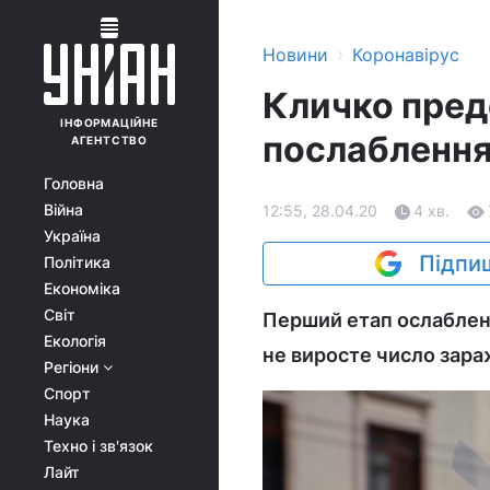
›
Новини
Коронавірус
Кличко пред
ІНФОРМАЦІЙНЕ
послаблення
АГЕНТСТВО
Головна
Війна
12:55, 28.04.20
4 хв.
Україна
Підпиш
Політика
Економіка
Світ
Перший етап ослабленн
Екологія
не виросте число зара
Регіони
Спорт
Наука
Техно і зв'язок
Лайт