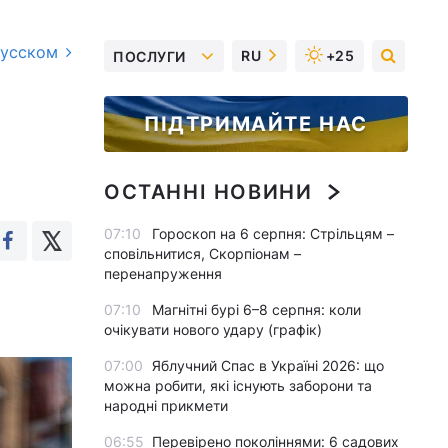
русском
RU
+25
ПОСЛУГИ
ПІДТРИМАЙТЕ НАС
ОСТАННІ НОВИНИ
07:10
Гороскоп на 6 серпня: Стрільцям –
сповільнитися, Скорпіонам –
перенапруження
07:10
Магнітні бурі 6–8 серпня: коли
очікувати нового удару (графік)
07:00
Яблучний Спас в Україні 2026: що
можна робити, які існують заборони та
народні прикмети
06:55
Перевірено поколіннями: 6 садових