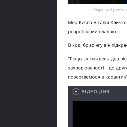
Кафе, як і ресто
Мер Києва Віталій Кличко
розроблений владою.
В ході брифінгу він підкр
"Якщо за тиждень-два піс
захворюваності - до друг
повертаємося в карантин"
ВІДЕО ДНЯ