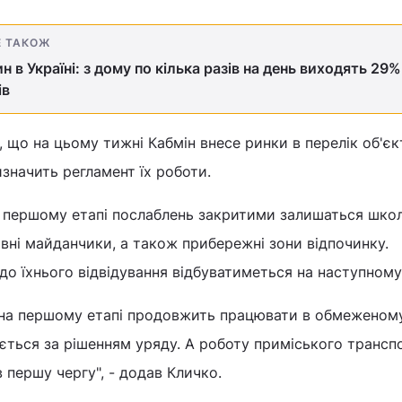
Е ТАКОЖ
н в Україні: з дому по кілька разів на день виходять 29%
ів
, що на цьому тижні Кабмін внесе ринки в перелік об'єк
изначить регламент їх роботи.
а першому етапі послаблень закритими залишаться школ
ивні майданчики, а також прибережні зони відпочинку.
 їхнього відвідування відбуватиметься на наступному 
 на першому етапі продовжить працювати в обмеженом
ється за рішенням уряду. А роботу приміського трансп
 першу чергу", - додав Кличко.