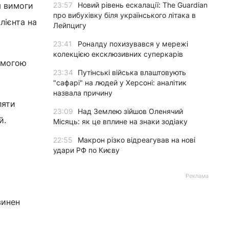
я вимоги
23:57
Новий рівень ескалації: The Guardian
про вибухівку біля українського літака в
лієнта на
Лейпцигу
23:41
Роналду похизувався у мережі
колекцією ексклюзивних суперкарів
вимогою
23:34
Путінські війська влаштовують
"сафарі" на людей у Херсоні: аналітик
назвала причину
ляти
23:09
Над Землею зійшов Оленячий
й.
Місяць: як це вплине на знаки зодіаку
22:55
Макрон різко відреагував на нові
удари РФ по Києву
Реклама
винен