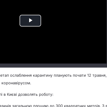
Play
Video
етап ослаблення карантину планують почати 12 травня,
 коронавірусом.
і в Києві дозволять роботу:
азинів загальною площею до 300 квадратних метрів. З