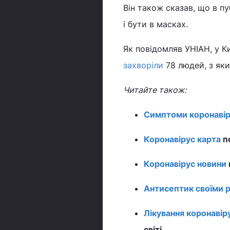
Він також сказав, що в п
і бути в масках.
Як повідомляв УНІАН, у К
захворіли
78 людей, з яки
Читайте також:
Симптоми коронавір
Коронавірус карта
по
Коронавірус новини
Антисептик своїми 
Лікування коронавір
світі