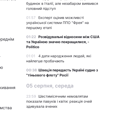
будинок в Італії, але незабаром виявився
головний підступ
01:57
Експерт оцінив можливсті
української системи ППО "Фрея" на
першому етапі
01:22
Розвідувальні відносини між США
ереднім
та Україною значно покращилися, -
Politico
.
01:01
4 дати народження людей, які
найлегше пробачають
ою
00:38
Швеція передасть Україні судно з
"тіньового флоту" Росії
05 серпня, середа
вживання
23:59
Шестимісячним немовлятам
показали павуків і квіти: реакція очей
здивувала вчених
ємства