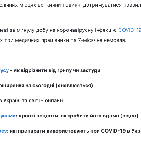
ублічних місцях всі кияни повинні дотримуватися прави
иєві за минулу добу на коронавірусну інфекцію
COVID-1
х три медичних працівники та 7-місячне немовля.
усу
- як відрізнити від грипу чи застуди
ширення на сьогодні (оновлюється)
в Україні та світі - онлайн
руками
: прості рецепти, як зробити його вдома (відео)
усу
: які препарати використовують при COVID-19 в Укра