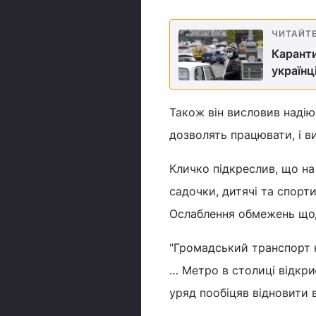
ЧИТАЙТ
Каранти
українц
Також він висловив надію
дозволять працювати, і в
Кличко підкреслив, що н
садочки, дитячі та спорт
Ослаблення обмежень щодо
"Громадський транспорт
… Метро в столиці відкри
уряд пообіцяв відновити в