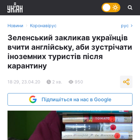
›
Новини
Коронавірус
рус
Зеленський закликав українців
вчити англійську, аби зустрічати
іноземних туристів після
карантину
18:29, 23.04.20
2 хв.
950
Підпишіться на нас в Google