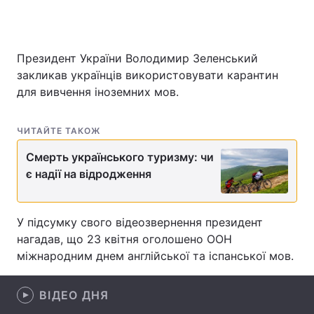
Президент України Володимир Зеленський
Головна
Війна
закликав українців використовувати карантин
для вивчення іноземних мов.
Україна
Політика
Економіка
Світ
ЧИТАЙТЕ ТАКОЖ
Спорт
Наука
Смерть українського туризму: чи
є надії на відродження
Техно і зв'язок
Лайт
Зброя
Інциденти
У підсумку свого відеозвернення президент
нагадав, що 23 квітня оголошено ООН
Здоров'я
Туризм
міжнародним днем англійської та іспанської мов.
Цікавинки
Погода
ВІДЕО ДНЯ
Екологія
Регіони