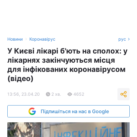
›
Новини
Коронавірус
рус
У Києві лікарі б'ють на сполох: у
лікарнях закінчуються місця
для інфікованих коронавірусом
(відео)
13:56, 23.04.20
2 хв.
4652
Підпишіться на нас в Google