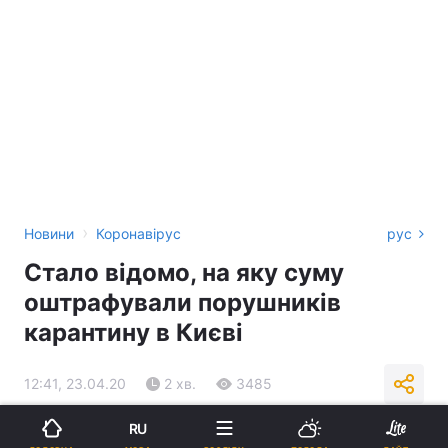
›
Новини
Коронавірус
рус
Стало відомо, на яку суму
оштрафували порушників
карантину в Києві
12:41, 23.04.20
2 хв.
3485
RU
Підпишіться на нас в Google