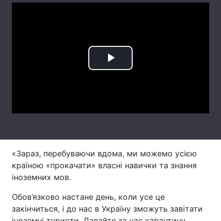
Лонгріди
Відео з Youtube
Статті
Play
Інтерв'ю
Думки
Video
Архів
Вакансії
Контакти
Послуги
«Зараз, перебуваючи вдома, ми можемо усією
країною «прокачати» власні навички та знання
іноземних мов.
Обов’язково настане день, коли усе це
закінчиться, і до нас в Україну зможуть завітати
іноземні туристи. Давайте за час карантину