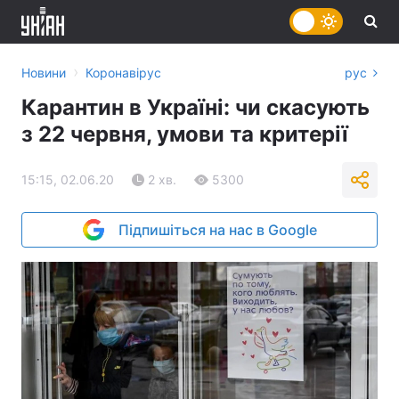
›
Новини
Коронавірус
рус
Карантин в Україні: чи скасують
з 22 червня, умови та критерії
15:15, 02.06.20
2 хв.
5300
Підпишіться на нас в Google