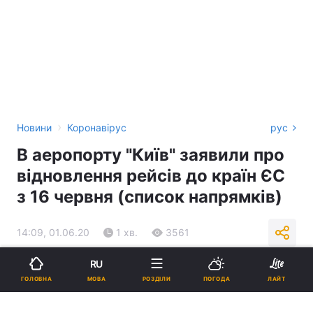
›
Новини
Коронавірус
рус
В аеропорту "Київ" заявили про
відновлення рейсів до країн ЄС
з 16 червня (список напрямків)
14:09, 01.06.20
1 хв.
3561
RU
Підпишіться на нас в Google
МОВА
ГОЛОВНА
РОЗДІЛИ
ПОГОДА
ЛАЙТ