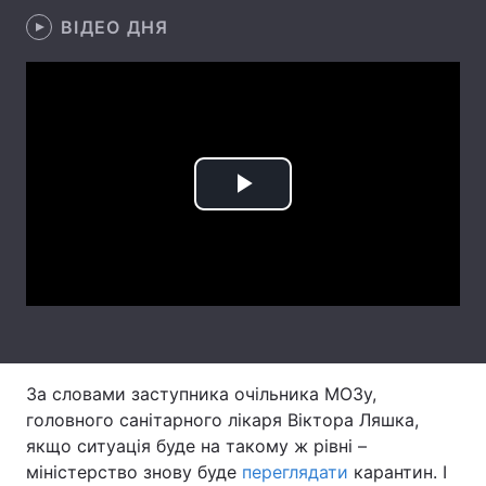
ВІДЕО ДНЯ
Лонгріди
Відео з Youtube
Статті
Інтерв'ю
Думки
Архів
Вакансії
Play
Контакти
Video
Послуги
За словами заступника очільника МОЗу,
головного санітарного лікаря Віктора Ляшка,
якщо ситуація буде на такому ж рівні –
міністерство знову буде
переглядати
карантин. І