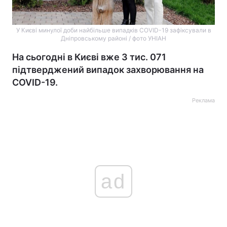
У Києві минулої доби найбільше випадків COVID-19 зафіксували в
Дніпровському районі / фото УНІАН
На сьогодні в Києві вже 3 тис. 071
підтверджений випадок захворювання на
COVID-19.
Реклама
ad