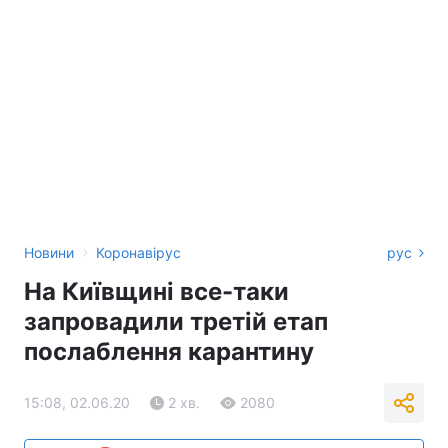
›
Новини
Коронавірус
рус
На Київщині все-таки
запровадили третій етап
послаблення карантину
15:08, 02.06.20
2 хв.
2080