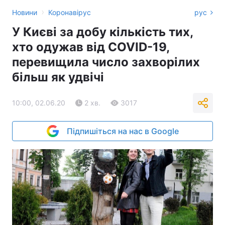
›
Новини
Коронавірус
рус
У Києві за добу кількість тих,
хто одужав від COVID-19,
перевищила число захворілих
більш як удвічі
10:00, 02.06.20
2 хв.
3017
Підпишіться на нас в Google