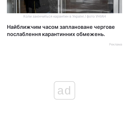
Коли закінчиться карантин в Україні / фото УНІАН
Найближчим часом заплановане чергове
послаблення карантинних обмежень.
Реклама
ad