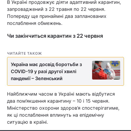
В Україні продовжує діяти адаптивний карантин,
запроваджений з 22 травня по 22 червня.
Попереду ще принаймні два запланованих
послаблення обмежень.
Головна
Війна
Чи закінчиться карантин з 22 червня
Україна
Політика
Економіка
Світ
ЧИТАЙТЕ ТАКОЖ
Спорт
Наука
Україна має досвід боротьби з
COVID-19 у разі другої хвилі
Техно і зв'язок
Лайт
пандемії – Зеленський
Зброя
Інциденти
Найближчим часом в Україні мають відбутися
два пом’якшення карантину – 10 і 15 червня.
Здоров'я
Туризм
Міністерство охорони здоров’я спостерігатиме,
як ці послаблення вплинуть на епідемічну
Цікавинки
Погода
ситуацію в країні.
Екологія
Регіони