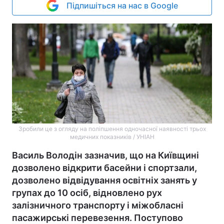
Підпишіться на нас в Google
Зробили це з огляду на поліпшення одночасної наявності трьох
медичних показників / УНІАН
Василь Володін зазначив, що на Київщині
дозволено відкрити басейни і спортзали,
дозволено відвідування освітніх занять у
групах до 10 осіб, відновлено рух
залізничного транспорту і міжобласні
пасажирські перевезення. Поступово