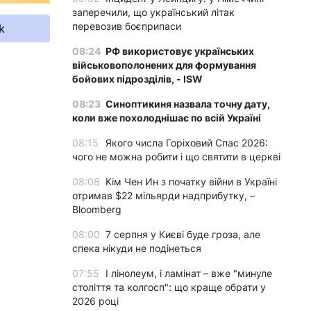
заперечили, що український літак
перевозив боєприпаси
k
08:24
РФ використовує українських
військовополонених для формування
бойових підрозділів, - ISW
08:23
Синоптикиня назвала точну дату,
коли вже похолоднішає по всій Україні
08:15
Якого числа Горіховий Спас 2026:
чого не можна робити і що святити в церкві
08:08
Кім Чен Ин з початку війни в Україні
отримав $22 мільярди надприбутку, –
Bloomberg
08:00
7 серпня у Києві буде гроза, але
спека нікуди не подінеться
07:55
І лінолеум, і ламінат – вже "минуле
століття та колгосп": що краще обрати у
2026 році