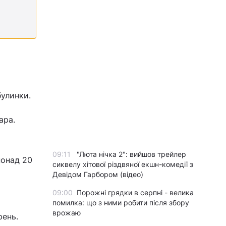
булинки.
ара.
09:11
"Люта нічка 2": вийшов трейлер
понад 20
сиквелу хітової різдвяної екшн-комедії з
Девідом Гарбором (відео)
09:00
Порожні грядки в серпні - велика
помилка: що з ними робити після збору
врожаю
рень.