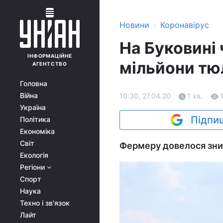
›
Новини
Коронавірус
На Буковині 
ІНФОРМАЦІЙНЕ
мільйони тюл
АГЕНТСТВО
Головна
Війна
10:30, 27.04.20
1 хв.
Україна
Підпиш
Політика
Економіка
Світ
Фермеру довелося зни
Екологія
Регіони
Спорт
Наука
Техно і зв'язок
Лайт