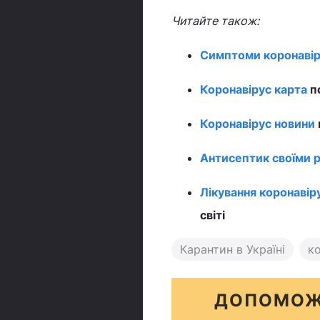
Читайте також:
Симптоми коронавір
Коронавірус карта
по
Коронавірус новини
Антисептик своїми 
Лікування коронавір
світі
Карантин в Україні
ко
ДОПОМОЖ