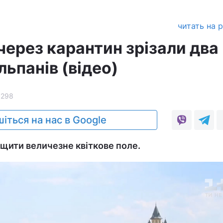
читать на 
через карантин зрізали два
ьпанів (відео)
1298
іться на нас в Google
щити величезне квіткове поле.