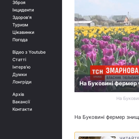
Зброя
Інциденти
Здоров'я
Туризм
Цікавинки
Погода
Відео з Youtube
Статті
Інтерв'ю
Думки
Лонгріди
На Буковині фермер 
Архів
На Букови
Вакансії
Контакти
На Буковині фермер знищи
ЧИТАЙТ