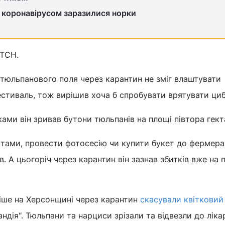
 коронавірусом заразилися норки
 ТСН.
 тюльпанового поля через карантин не зміг влаштувати
стиваль, тож вирішив хоча б спробувати врятувати ци
ками він зривав бутони тюльпанів на площі півтора гект
тами, провести фотосесію чи купити букет до фермера
. А цьогоріч через карантин він зазнав збитків вже на 
ніше на Херсонщині через карантин
скасували квітковий
ндія". Тюльпани та нарциси зрізали та відвезли до ліка