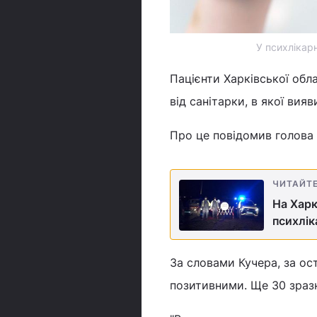
У психлікар
Пацієнти Харківської обл
від санітарки, в якої вияв
Про це повідомив голова 
ЧИТАЙТ
На Харк
психлік
За словами Кучера, за ост
позитивними. Ще 30 зразк