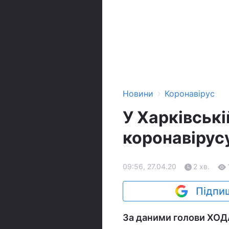
›
Новини
Коронавірус
У Харківськ
коронавірусу
09:56, 27.04.20
2 хв.
Підпиш
За даними голови ХОДА