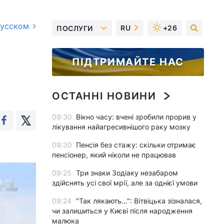
русском
RU
+26
ПОСЛУГИ
ПІДТРИМАЙТЕ НАС
ОСТАННІ НОВИНИ
09:30
Вікно часу: вчені зробили прорив у
лікування найагресивнішого раку мозку
09:30
Пенсія без стажу: скільки отримає
пенсіонер, який ніколи не працював
09:25
Три знаки Зодіаку незабаром
здійснять усі свої мрії, але за однієї умови
09:24
"Так лякають…": Вітвіцька зізналася,
чи залишиться у Києві після народження
малюка