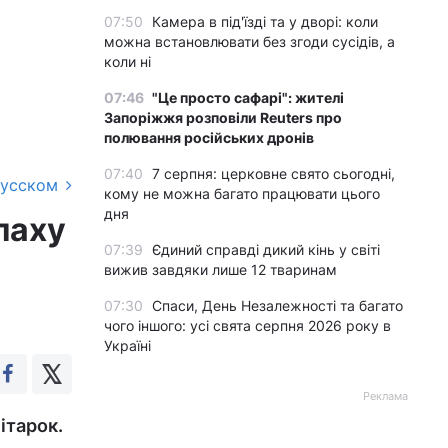
07:50
Камера в під'їзді та у дворі: коли
можна встановлювати без згоди сусідів, а
коли ні
07:46
"Це просто сафарі": жителі
Запоріжжя розповіли Reuters про
полювання російських дронів
07:40
7 серпня: церковне свято сьогодні,
русском
кому не можна багато працювати цього
дня
лаху
07:39
Єдиний справді дикий кінь у світі
вижив завдяки лише 12 тваринам
07:30
Спаси, День Незалежності та багато
чого іншого: усі свята серпня 2026 року в
Україні
Реклама
ітарок.