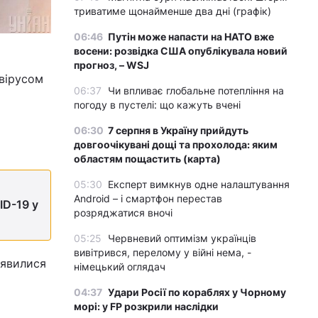
триватиме щонайменше два дні (графік)
06:46
Путін може напасти на НАТО вже
восени: розвідка США опублікувала новий
прогноз, – WSJ
авірусом
06:37
Чи впливає глобальне потепління на
погоду в пустелі: що кажуть вчені
06:30
7 серпня в Україну прийдуть
довгоочікувані дощі та прохолода: яким
областям пощастить (карта)
05:30
Експерт вимкнув одне налаштування
Android – і смартфон перестав
ID-19 у
розряджатися вночі
05:25
Червневий оптимізм українців
вивітрився, перелому у війні нема, -
виявилися
німецький оглядач
04:37
Удари Росії по кораблях у Чорному
морі: у FP розкрили наслідки