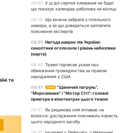
09:00
У ці дні серпня клювання не буде:
що показує календар риболова на місяць
08:59
Що можна забрати з готельного
номера, а за що доведеться заплатити:
пояснення експертів
08:55
Негода накриє пів України:
синоптики оголосили І рівень небезпеки
(карта)
08:49
Трамп підписав укази про
обмеження громадянства за правом
народження у США
їні та
08:47
"Щенячий патруль",
УНІАН
"Морозивник" і "Мотор Сіті": головні
прем'єри в кінотеатрах цього тижня
08:41
Як рицинова олія впливає на
волосся: дослідження пояснюють користь
цього народного засобу
08:32
Інцидент у Лейпцигу: у Німеччині