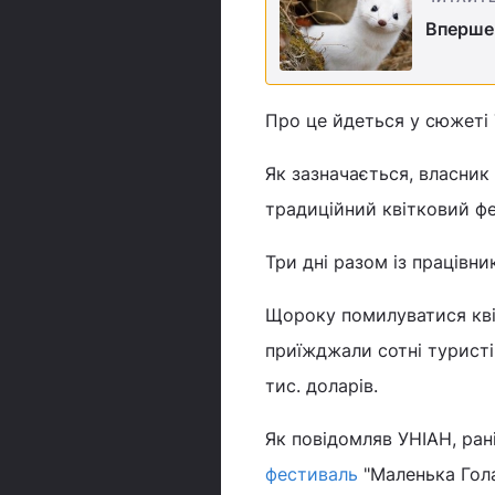
Вперше
Про це йдеться у сюжеті
Як зазначається, власник
традиційний квітковий фе
Три дні разом із працівни
Щороку помилуватися кві
приїжджали сотні туристів
тис. доларів.
Як повідомляв УНІАН, ра
фестиваль
"Маленька Гола