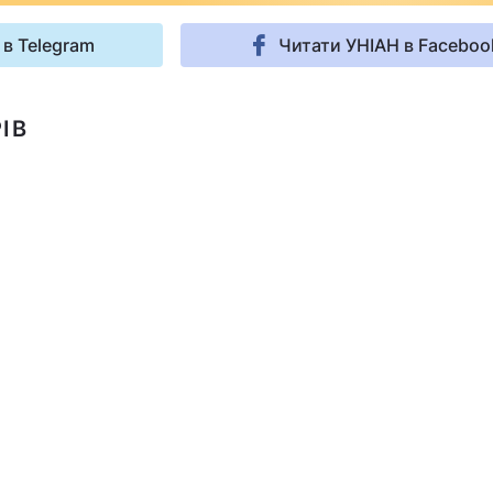
 в Telegram
Читати УНІАН в Faceboo
ІВ