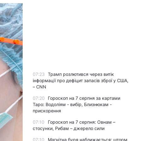
07:23
Трамп розлютився через витік
інформації про дефіцит запасів зброї у США,
– CNN
07:20
Гороскоп на 7 серпня за картами
Таро: Водоліям - вибір, Близнюкам -
прискорення
07:10
Гороскоп на 7 серпня: Овнам –
стосунки, Рибам – джерело сили
07:10
Магнітна буря наближається: шторм