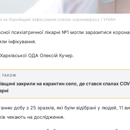
ні на Харківщині зафіксували спалах коронавірусу / УНІАН
асної психіатричної лікарні №1 могли заразитися корон
или інфікування.
Харківської ОДА Олексій Кучер.
Е ТАКОЖ
івщині закрили на карантин село, де стався спалах COV
арні
анню добу з 25 зразків, які були відібрані у людей, 11 
ів чекають на дослідження.