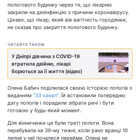
пологового будинку через те, що лікарню
закрили на дезінфекцію з причини коронавірусу.
Цікаво, що лікар, який вів вагітність городянки,
не сказав про закриття пологового будинку.
ЧИТАЙТЕ ТАКОЖ
У Дніпрі дівчина з COVID-19
втратила двійню, лікарі
борються за її життя (відео)
Олена Бабич поділилася своєю історією пологів з
виданням
"33 канал"
. Їй встановили попередню
дату пологів і порадили зібрати речі і бути
готовою у будь-який момент.
Для вінничанки це були треті пологи. Вона
перебувала на 39-му тижні, коли рано вранці 10
липня у неї почалися перейми. Олена не