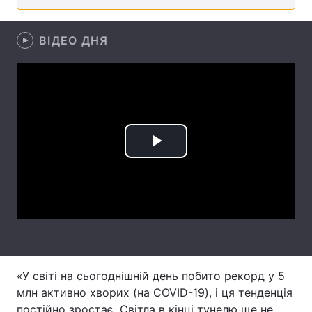
Лонгріди
ВІДЕО ДНЯ
Відео з Youtube
Статті
Інтерв'ю
Думки
Архів
Вакансії
Play
Контакти
Video
Послуги
«У світі на сьогоднішній день побито рекорд у 5
млн активно хворих (на COVID-19), і ця тенденція
постійно зростає. Світла в кінці тунелю ще не