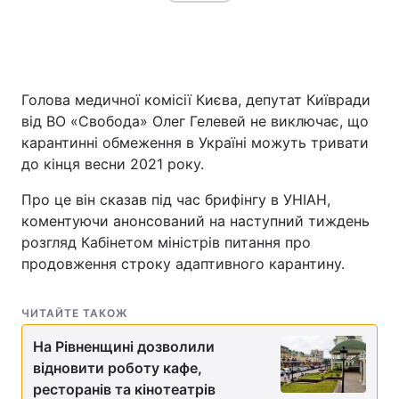
Головна
Війна
Голова медичної комісії Києва, депутат Київради
Україна
Політика
від ВО «Свобода» Олег Гелевей не виключає, що
карантинні обмеження в Україні можуть тривати
Економіка
Світ
до кінця весни 2021 року.
Спорт
Наука
Про це він сказав під час брифінгу в УНІАН,
коментуючи анонсований на наступний тиждень
Техно і зв'язок
Лайт
розгляд Кабінетом міністрів питання про
продовження строку адаптивного карантину.
Зброя
Інциденти
Здоров'я
Туризм
ЧИТАЙТЕ ТАКОЖ
На Рівненщині дозволили
Цікавинки
Погода
відновити роботу кафе,
ресторанів та кінотеатрів
Екологія
Регіони