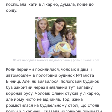
поспішала їхати в лікарню, думала, поїде до
обіду.
Жінка народила малюка під пологовим / фото 33kanal.com
Коли перейми посилилися, чоловік відвіз її
автомобілем в пологовий будинок №1 міста
Вінниці. Але, як виявилося, пологовий будинок
був закритий через виявлений тут випадку
коронавірусу. Чоловік Олени стукав у лікарню,
але йому ніхто не відчиняв. Тоді жінка
розмістилася на будівельному столі, що стояв
поруч з лікарнею і сказала чоловікові приймати