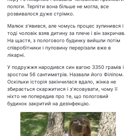
пологи. Терпіти вона більше не могла, все
розвивалося дуже стрімко.
Малюк з'явився, але чомусь процес зупинився і
тоді чоловік взяв дитину за плече і він закричав.
На щастя, з пологового будинку вийшли потім
співробітники і пуповину перерізали вже в
лікарні.
У подружжя народився син вагою 3350 грамів і
зростом 56 сантиметрів. Назвали його Філіпом.
Оскільки історія закінчилася вдало, жінка не
збирається скаржитися і з'ясовувати, чому її
ніхто не попередив про те, що пологовий
будинок закритий на дезінфекцію.