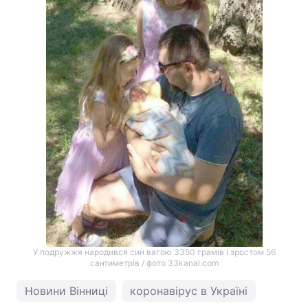
У подружжя народився син вагою 3350 грамів і зростом 56
сантиметрів / фото 33kanal.com
Новини Вінниці
коронавірус в Україні