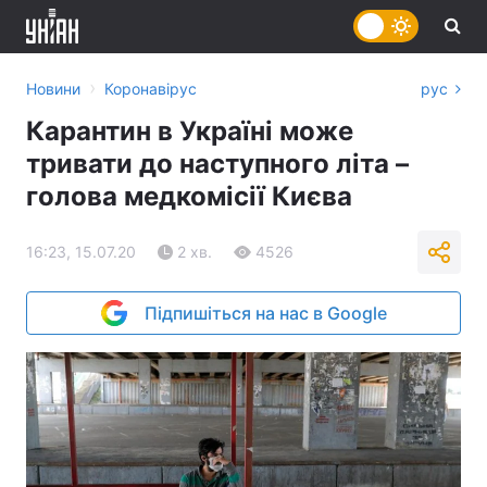
›
Новини
Коронавірус
рус
Карантин в Україні може
тривати до наступного літа –
голова медкомісії Києва
16:23, 15.07.20
2 хв.
4526
Підпишіться на нас в Google