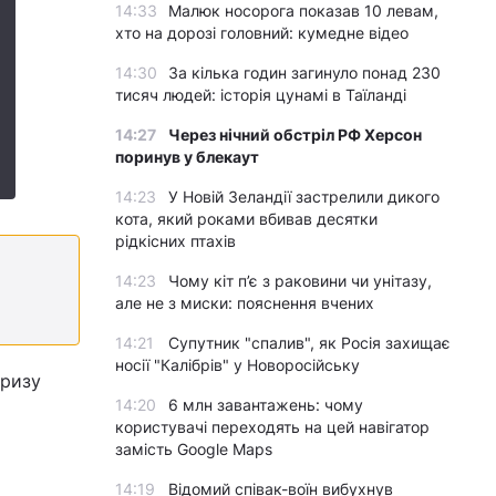
14:33
Малюк носорога показав 10 левам,
хто на дорозі головний: кумедне відео
14:30
За кілька годин загинуло понад 230
тисяч людей: історія цунамі в Таїланді
14:27
Через нічний обстріл РФ Херсон
поринув у блекаут
14:23
У Новій Зеландії застрелили дикого
кота, який роками вбивав десятки
рідкісних птахів
14:23
Чому кіт п’є з раковини чи унітазу,
але не з миски: пояснення вчених
14:21
Супутник "спалив", як Росія захищає
носії "Калібрів" у Новоросійську
кризу
14:20
6 млн завантажень: чому
користувачі переходять на цей навігатор
замість Google Maps
14:19
Відомий співак-воїн вибухнув