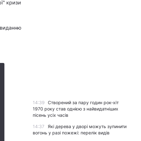
ї" кризи
ю виданню
14:39
Створений за пару годин рок-хіт
1970 року став однією з найвидатніших
пісень усіх часів
14:37
Які дерева у дворі можуть зупинити
вогонь у разі пожежі: перелік видів