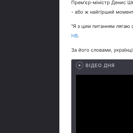
Прем'єр-міністр Денис Шм
- або ж найгірший момен
"Я з цим питанням лягаю с
НВ
.
За його словами, українці
ВІДЕО ДНЯ