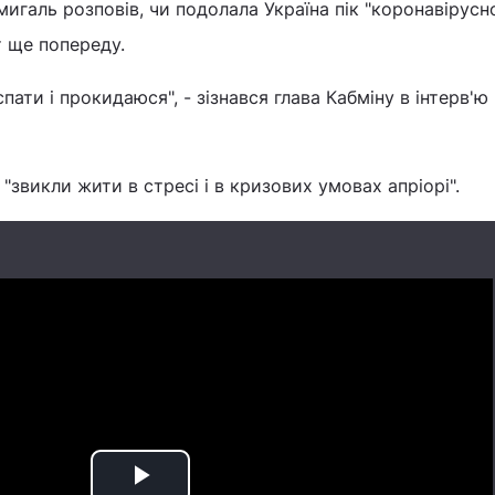
игаль розповів, чи подолала Україна пік "коронавірусно
т ще попереду.
пати і прокидаюся", - зізнався глава Кабміну в інтерв'
 "звикли жити в стресі і в кризових умовах апріорі".