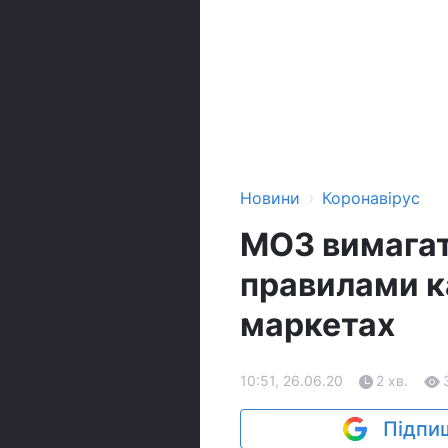
›
Новини
Коронавірус
МОЗ вимагат
правилами к
маркетах
10:51, 26.06.20
2 хв.
Підпиш