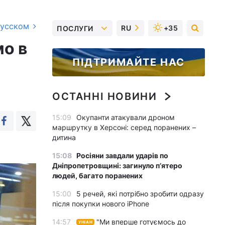
русском
RU
+35
ПОСЛУГИ
мо в
ПІДТРИМАЙТЕ НАС
ОСТАННІ НОВИНИ
15:09
Окупанти атакували дроном
маршрутку в Херсоні: серед поранених –
дитина
15:08
Росіяни завдали ударів по
Дніпропетровщині: загинуло пʼятеро
людей, багато поранених
15:00
5 речей, які потрібно зробити одразу
після покупки нового iPhone
14:57
"Ми вперше готуємось до
УНІАН