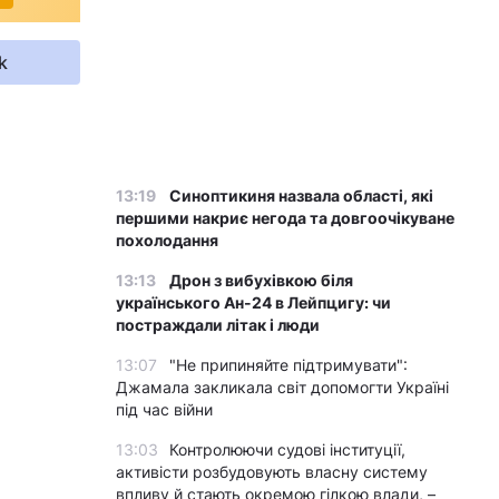
k
13:19
Синоптикиня назвала області, які
першими накриє негода та довгоочікуване
похолодання
13:13
Дрон з вибухівкою біля
українського Ан-24 в Лейпцигу: чи
постраждали літак і люди
13:07
"Не припиняйте підтримувати":
Джамала закликала світ допомогти Україні
під час війни
13:03
Контролюючи судові інституції,
активісти розбудовують власну систему
впливу й стають окремою гілкою влади, –