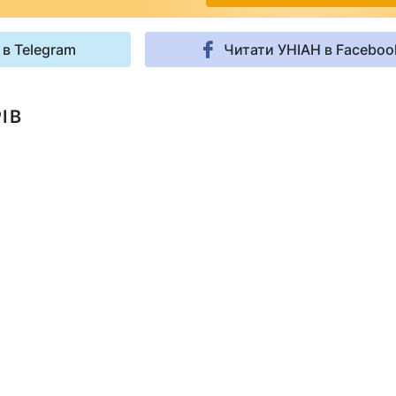
 в Telegram
Читати УНІАН в Faceboo
ІВ