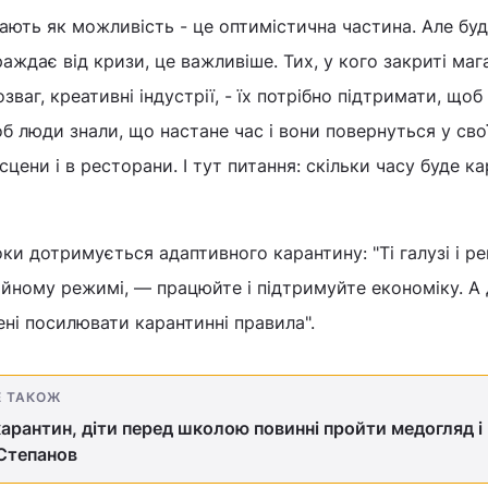
ають як можливість - це оптимістична частина. Але бу
аждає від кризи, це важливіше. Тих, у кого закриті маг
зваг, креативні індустрії, - їх потрібно підтримати, щоб
б люди знали, що настане час і вони повернуться у свої
сцени і в ресторани. І тут питання: скільки часу буде ка
оки дотримується адаптивного карантину: "Ті галузі і ре
йному режимі, — працюйте і підтримуйте економіку. А 
ені посилювати карантинні правила".
Е ТАКОЖ
арантин, діти перед школою повинні пройти медогляд і
 Степанов