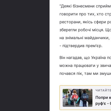
"Деякі бізнесмени сприйм
говорити про тих, хто стр
ресторани, якісь сфери ро
зберегли робочі місця. Що
на знімальні майданчики, 
- підтвердив прем'єр.
Він нагадав, що Україна п
можна працювати у звича
почався пік, там ми змуш
ЧИТАЙТ
Попри к
руф'є -