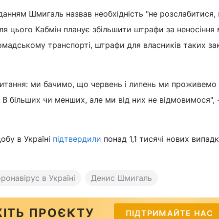
анням Шмигаль назвав необхідність "не розслабитися, 
Для цього Кабмін планує збільшити штрафи за неносіння
омадському транспорті, штрафи для власників таких зак
итання: ми бачимо, що червень і липень ми проживемо
В більших чи менших, але ми від них не відмовимося", 
обу в Україні
підтвердили
понад 1,1 тисячі нових випадк
ронавірус в Україні
Денис Шмигаль
ІТЬ ПРОЄКТУ
ПІДТРИМАЙТЕ НАС