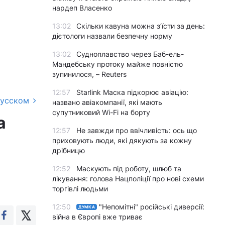
нардеп Власенко
13:02
Скільки кавуна можна з’їсти за день:
дієтологи назвали безпечну норму
13:02
Судноплавство через Баб-ель-
Мандебську протоку майже повністю
зупинилося, – Reuters
12:57
Starlink Маска підкорює авіацію:
русском
названо авіакомпанії, які мають
супутниковий Wi-Fi на борту
а
12:57
Не завжди про ввічливість: ось що
приховують люди, які дякують за кожну
дрібницю
12:52
Маскують під роботу, шлюб та
лікування: голова Нацполіції про нові схеми
торгівлі людьми
12:50
"Непомітні" російські диверсії:
ДУМКА
війна в Європі вже триває