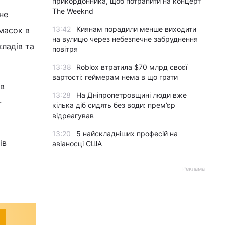
прикордонника, щоб потрапити на концерт
The Weeknd
не
13:42
Киянам порадили менше виходити
 масок в
на вулицю через небезпечне забруднення
ладів та
повітря
13:38
Roblox втратила $70 млрд своєї
вартості: геймерам нема в що грати
 в
13:28
На Дніпропетровщині люди вже
-
кілька діб сидять без води: прем’єр
відреагував
13:20
5 найскладніших професій на
ів
авіаносці США
Реклама