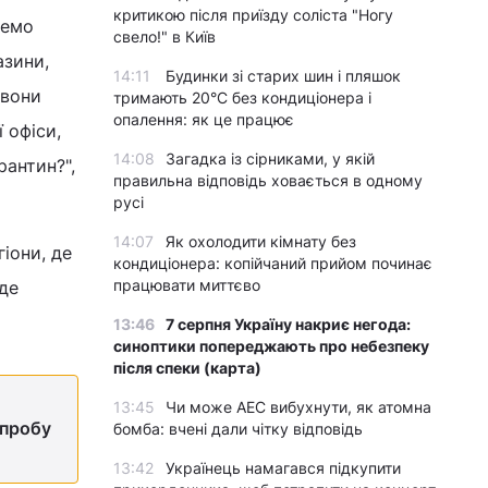
критикою після приїзду соліста "Ногу
демо
свело!" в Київ
азини,
14:11
Будинки зі старих шин і пляшок
 вони
тримають 20°C без кондиціонера і
опалення: як це працює
 офіси,
14:08
Загадка із сірниками, у якій
рантин?",
правильна відповідь ховається в одному
русі
14:07
Як охолодити кімнату без
гіони, де
кондиціонера: копійчаний прийом починає
працювати миттєво
де
13:46
7 серпня Україну накриє негода:
синоптики попереджають про небезпеку
після спеки (карта)
13:45
Чи може АЕС вибухнути, як атомна
 пробу
бомба: вчені дали чітку відповідь
13:42
Українець намагався підкупити