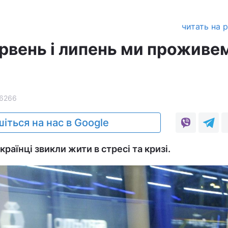
читать на 
рвень і липень ми проживе
6266
іться на нас в Google
країнці звикли жити в стресі та кризі.