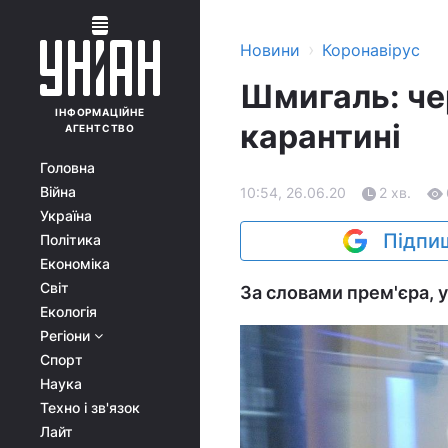
›
Новини
Коронавірус
Шмигаль: че
ІНФОРМАЦІЙНЕ
карантині
АГЕНТСТВО
Головна
Війна
10:54, 26.06.20
2 хв.
Україна
Підпиш
Політика
Економіка
Світ
За словами прем'єра, у
Екологія
Регіони
Спорт
Наука
Техно і зв'язок
Лайт