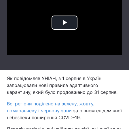
Лонгріди
Play
Відео з Youtube
Статті
Інтерв'ю
Думки
Video
Архів
Вакансії
Контакти
Послуги
Як повідомляв УНІАН, з 1 серпня в Україні
запрацювали нові правила адаптивного
карантину, який було продовжено до 31 серпня.
Всі регіони поділено на зелену, жовту,
помаранчеву і червону зони
за рівнем епідемічної
небезпеки поширення COVID-19.