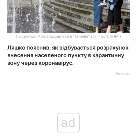
На сьогодні Київ знаходиться в "зеленій" зоні / фото УНІАН
Ляшко пояснив, як відбувається розрахунок
внесення населеного пункту в карантинну
зону через коронавірус.
Реклама
ad