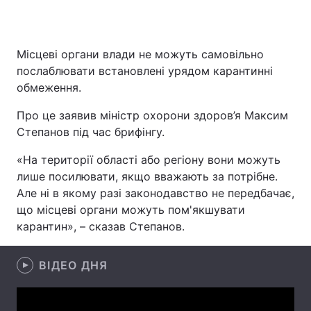
Місцеві органи влади не можуть самовільно
Головна
Війна
послаблювати встановлені урядом карантинні
обмеження.
Україна
Політика
Про це заявив міністр охорони здоров’я Максим
Економіка
Світ
Степанов під час брифінгу.
Спорт
Наука
«На території області або регіону вони можуть
лише посилювати, якщо вважають за потрібне.
Техно і зв'язок
Лайт
Але ні в якому разі законодавство не передбачає,
що місцеві органи можуть пом'якшувати
Зброя
Інциденти
карантин», – сказав Степанов.
Здоров'я
Туризм
ВІДЕО ДНЯ
Цікавинки
Погода
Екологія
Регіони