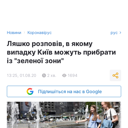
›
Новини
Коронавірус
рус
Ляшко розповів, в якому
випадку Київ можуть прибрати
із "зеленої зони"
13:25, 01.08.20
2 хв.
1694
Підпишіться на нас в Google