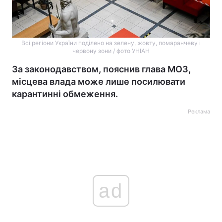
Всі регіони України поділено на зелену, жовту, помаранчеву і
червону зони / фото УНІАН
За законодавством, пояснив глава МОЗ,
місцева влада може лише посилювати
карантинні обмеження.
Реклама
ad