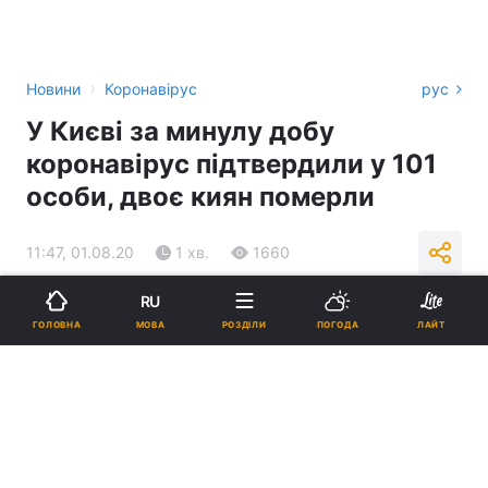
›
Новини
Коронавірус
рус
У Києві за минулу добу
коронавірус підтвердили у 101
особи, двоє киян померли
11:47, 01.08.20
1 хв.
1660
RU
Підпишіться на нас в Google
МОВА
ГОЛОВНА
РОЗДІЛИ
ПОГОДА
ЛАЙТ