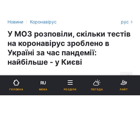
›
Новини
Коронавірус
рус
У МОЗ розповіли, скільки тестів
на коронавірус зроблено в
Україні за час пандемії:
найбільше - у Києві
10:59, 18.05.20
2 хв.
1170
RU
МОВА
ГОЛОВНА
РОЗДІЛИ
ПОГОДА
ЛАЙТ
Підпишіться на нас в Google