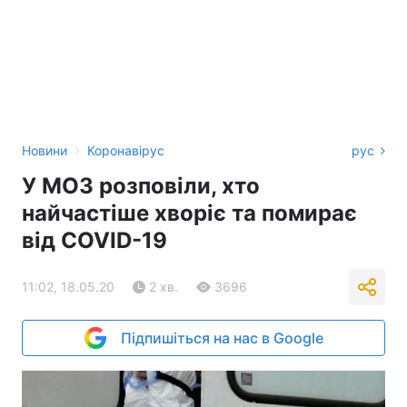
›
Новини
Коронавірус
рус
У МОЗ розповіли, хто
найчастіше хворіє та помирає
від COVID-19
11:02, 18.05.20
2 хв.
3696
Підпишіться на нас в Google