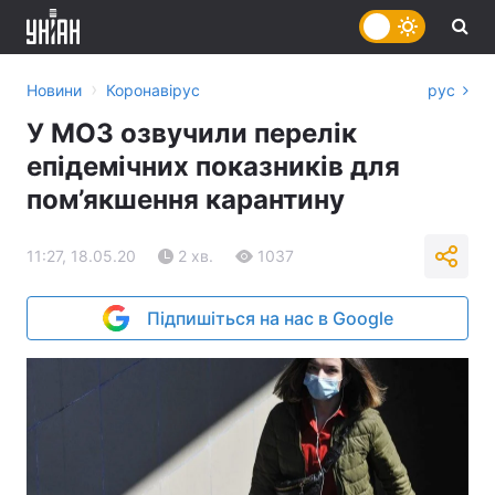
›
Новини
Коронавірус
рус
У МОЗ озвучили перелік
епідемічних показників для
пом’якшення карантину
11:27, 18.05.20
2 хв.
1037
Підпишіться на нас в Google