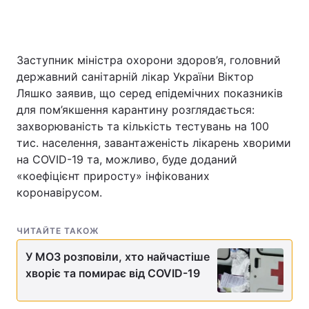
Заступник міністра охорони здоров’я, головний
Головна
Війна
державний санітарній лікар України Віктор
Україна
Політика
Ляшко заявив, що серед епідемічних показників
для пом’якшення карантину розглядається:
Економіка
Світ
захворюваність та кількість тестувань на 100
тис. населення, завантаженість лікарень хворими
Спорт
Наука
на COVID-19 та, можливо, буде доданий
«коефіцієнт приросту» інфікованих
Техно і зв'язок
Лайт
коронавірусом.
Зброя
Інциденти
ЧИТАЙТЕ ТАКОЖ
Здоров'я
Туризм
У МОЗ розповіли, хто найчастіше
Цікавинки
Погода
хворіє та помирає від COVID-19
Екологія
Регіони