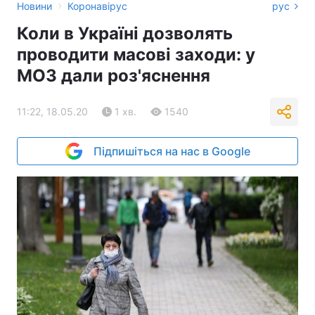
›
Новини
Коронавірус
рус
Коли в Україні дозволять
проводити масові заходи: у
МОЗ дали роз'яснення
11:22, 18.05.20
1 хв.
1540
Підпишіться на нас в Google