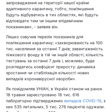
запровадження на території нашої країни
Тема оформлення
адаптивного карантину, тобто, пом’якшення
будуть відбуватись в тих областях, які будуть
відповідати тим чи іншим епідемічним
показникам», - заявив він.
Ляшко озвучив перелік показників для
пом’якшення карантину: «захворюваність на 100
тис. населення за останні 7 днів; завантаженість
ліжкового фонду в тій чи іншій області; кількість
тестувань за останні 7 днів і, можливо, буде
розглядатись коефіцієнт приросту: динаміка
зростання чи стабілізація кількості нових
випадків коронавірусної хвороби».
Як повідомляв УНІАН, в Україні станом на ранок
18 травня зареєстровано 18 тис. 616
лабораторно підтверджених
випадків COVID-19
, з
них 535 летальних, 5 тис. 276 пацієнтів одужали.