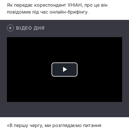
Як передає кореспондент УНІАН, про це він
Лонгріди
повідомив під час онлайн-брифінгу.
Відео з Youtube
Статті
ВІДЕО ДНЯ
Інтерв'ю
Думки
Архів
Вакансії
Контакти
Play
Послуги
Video
«В першу чергу, ми розглядаємо питання