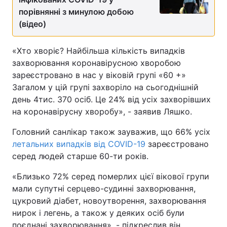
порівнянні з минулою добою
(відео)
«Хто хворіє? Найбільша кількість випадків
захворювання коронавірусною хворобою
зареєстровано в нас у віковій групі «60 +»
Загалом у цій групі захворіло на сьогоднішній
день 4тис. 370 осіб. Це 24% від усіх захворівших
на коронавірусну хворобу», - заявив Ляшко.
Головний санлікар також зауважив, що 66% усіх
летальних випадків від COVID-19
зареєстровано
серед людей старше 60-ти років.
«Близько 72% серед померлих цієї вікової групи
мали супутні серцево-судинні захворювання,
цукровий діабет, новоутворення, захворювання
нирок і легень, а також у деяких осіб були
поєднані захворювання», - підкреслив він.