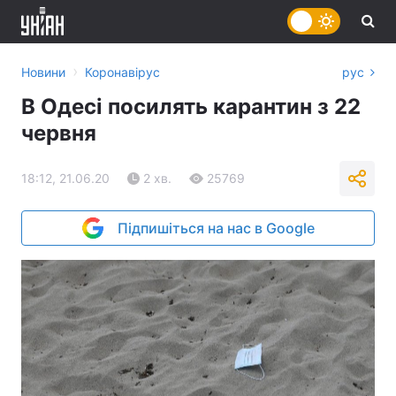
›
Новини
Коронавірус
рус
В Одесі посилять карантин з 22
червня
18:12, 21.06.20
2 хв.
25769
Підпишіться на нас в Google