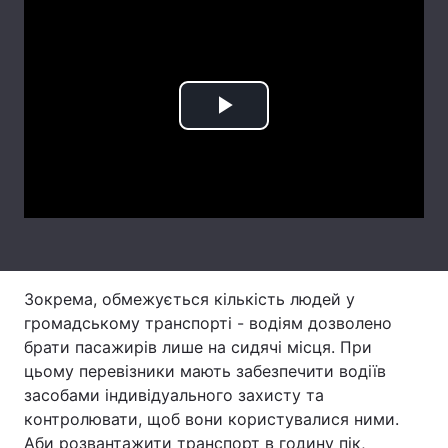
Лонгріди
Відео з Youtube
Статті
Play
Інтерв'ю
Думки
Video
Архів
Вакансії
Контакти
Послуги
Зокрема, обмежується кількість людей у
громадському транспорті - водіям дозволено
брати пасажирів лише на сидячі місця. При
цьому перевізники мають забезпечити водіїв
засобами індивідуального захисту та
контролювати, щоб вони користувалися ними.
Аби розвантажити транспорт в годину пік,