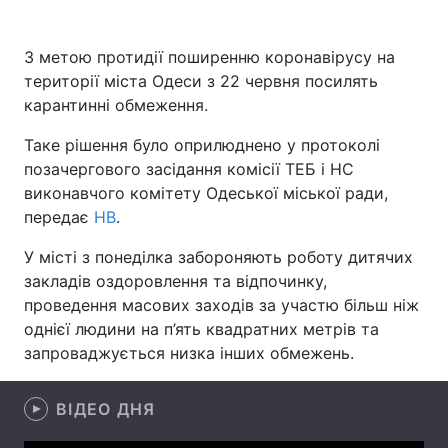
З метою протидії поширенню коронавірусу на
території міста Одеси з 22 червня посилять
Головна
Війна
карантинні обмеження.
Україна
Політика
Таке рішення було оприлюднено у протоколі
позачергового засідання комісії ТЕБ і НС
Економіка
Світ
виконавчого комітету Одеської міської ради,
передає
НВ
.
Спорт
Наука
У місті з понеділка забороняють роботу дитячих
Техно і зв'язок
Лайт
закладів оздоровлення та відпочинку,
проведення масових заходів за участю більш ніж
Зброя
Інциденти
однієї людини на п’ять квадратних метрів та
Здоров'я
Туризм
запроваджується низка інших обмежень.
Цікавинки
Погода
ВІДЕО ДНЯ
Екологія
Регіони