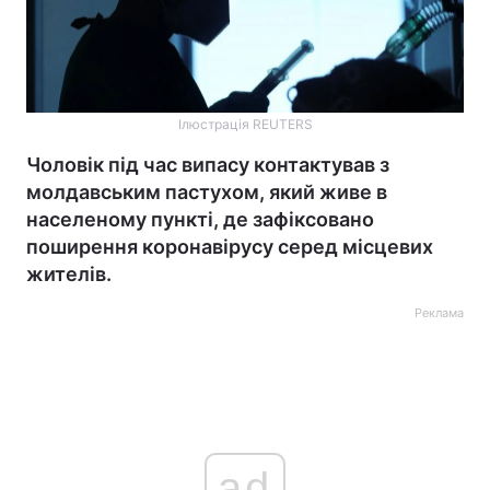
Ілюстрація REUTERS
Чоловік під час випасу контактував з
молдавським пастухом, який живе в
населеному пункті, де зафіксовано
поширення коронавірусу серед місцевих
жителів.
Реклама
ad