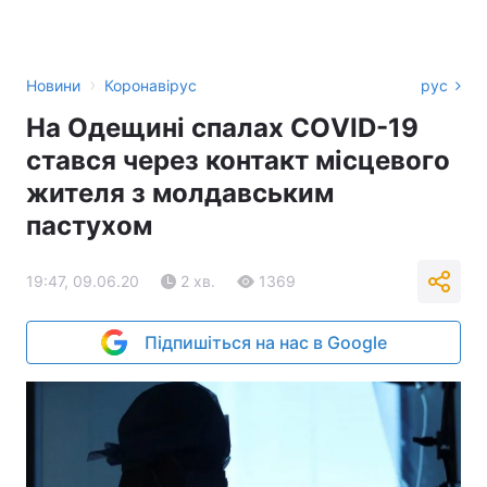
›
Новини
Коронавірус
рус
На Одещині спалах СОVID-19
стався через контакт місцевого
жителя з молдавським
пастухом
19:47, 09.06.20
2 хв.
1369
Підпишіться на нас в Google