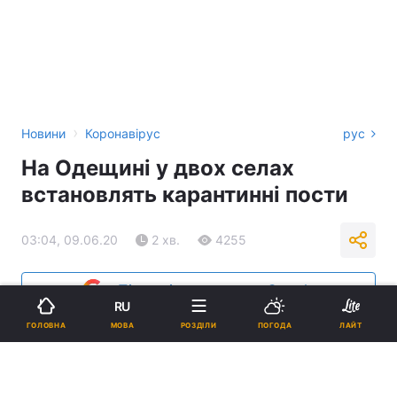
›
Новини
Коронавірус
рус
На Одещині у двох селах
встановлять карантинні пости
03:04, 09.06.20
2 хв.
4255
Підпишіться на нас в Google
RU
МОВА
ГОЛОВНА
РОЗДІЛИ
ПОГОДА
ЛАЙТ