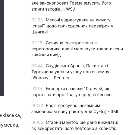
але законопроект Грема змусить його
вжити заходів, - WSJ
02:23
Мелоні відреагувала на вимогу
Іспанії щодо прикордонних перевірок у
Шенгені
02:18
Сонячна електростанція
перегородила давні маршрути тварин: вони
знайшли вихід
01:44
Саудівська Аравія, Пакистан і
Туреччина уклали угоду про взаємну
оборону, - Reuters
01:15
Експерти назвали 10 речей, які
варто знати про Прагу перед поїздкою
00:32
Росія просуває іноземним
замовникам нову ракету для Су-57, - ЗМІ
нківська,
00:05
Старий монітор ще рано викидати:
Сумська,
як використати його повторно з користю