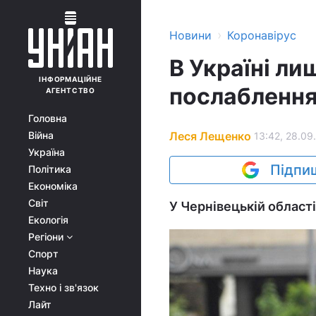
›
Новини
Коронавірус
В Україні ли
ІНФОРМАЦІЙНЕ
послаблення
АГЕНТСТВО
Головна
Леся Лещенко
Війна
13:42, 28.09
Україна
Підпиш
Політика
Економіка
Світ
У Чернівецькій област
Екологія
Регіони
Спорт
Наука
Техно і зв'язок
Лайт