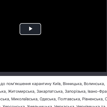
Play
Video
 до пом'якшення карантину Київ, Вінницька, Волинська,
ка, Житомирська, Закарпатська, Запорізька, Івано-Фра
вська, Миколаївська, Одеська, Полтавська, Рівненська, 
а, Херсонська, Хмельницька, Черкаська, Чернівецька та