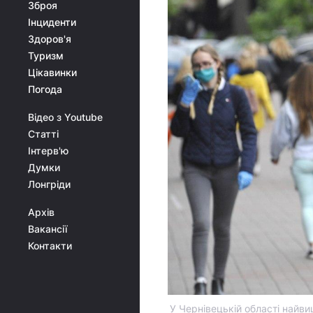
Зброя
Інциденти
Здоров'я
Туризм
Цікавинки
Погода
Відео з Youtube
Статті
Інтерв'ю
Думки
Лонгріди
Архів
Вакансії
Контакти
У Чернівецькій області найв