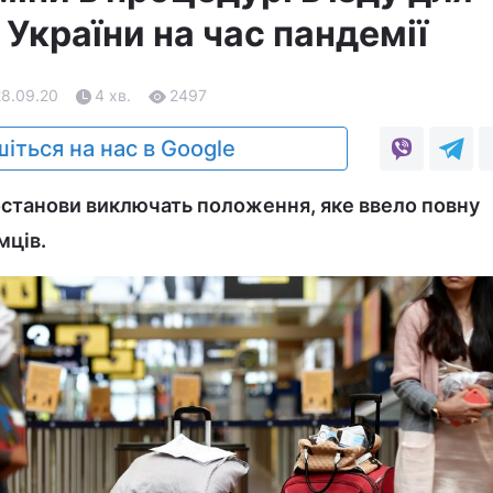
 України на час пандемії
28.09.20
4 хв.
2497
іться на нас в Google
постанови виключать положення, яке ввело повну
мців.