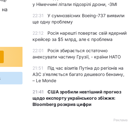
у Німеччині літали підозрілі дрони, -ЗМІ
 на
22:31
У сумнозвісних Boeing-737 виявили
ще одну проблему
22:12
Росія нарешті повертає свій ядерний
крейсер за $5 млрд, але є проблема
22:01
Росія збирається остаточно
анексувати частину Грузії, - країни НАТО
21:51
Під час візитів Путіна до регіонів на
АЗС з’являється багато дешевого бензину,
s
– Le Monde
21:41
США зробили невтішний прогноз
щодо експорту українського збіжжя:
Bloomberg розкрив цифри
Реклама