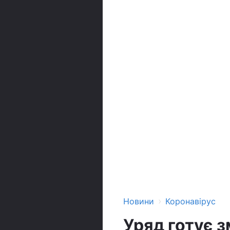
›
Новини
Коронавірус
Уряд готує з