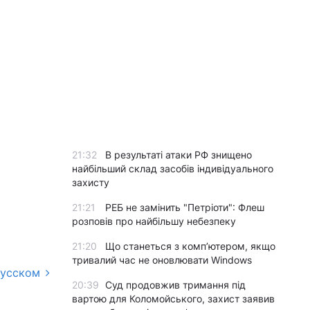
21:32
В результаті атаки РФ знищено
найбільший склад засобів індивідуального
захисту
21:21
РЕБ не замінить "Петріоти": Флеш
розповів про найбільшу небезпеку
21:20
Що станеться з комп’ютером, якщо
тривалий час не оновлювати Windows
русском
20:39
Суд продовжив тримання під
вартою для Коломойського, захист заявив