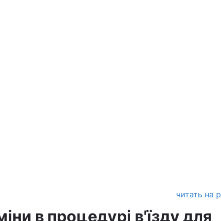
читать на 
міни в процедурі в'їзду для