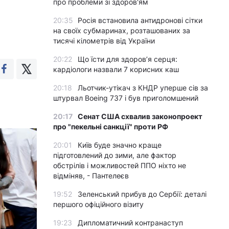
про проблеми зі здоров'ям
20:35
Росія встановила антидронові сітки
на своїх субмаринах, розташованих за
тисячі кілометрів від України
20:22
Що їсти для здоров’я серця:
кардіологи назвали 7 корисних каш
20:18
Льотчик-утікач з КНДР уперше сів за
штурвал Boeing 737 і був приголомшений
20:17
Сенат США схвалив законопроект
про "пекельні санкції" проти РФ
20:01
Київ буде значно краще
підготовлений до зими, але фактор
обстрілів і можливостей ППО ніхто не
відміняв, - Пантелеєв
19:52
Зеленський прибув до Сербії: деталі
першого офіційного візиту
19:23
Дипломатичний контранаступ