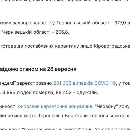
ник захворюваності: у Тернопільській області - 377,0
 Чернівецькій області - 206,8.
, готова до послаблення карантину лише Кіровоградськ
 відомо станом на 28 вересня
пандемії зареєстровано
201 305 випадків COVID-19
, у то
у. 3 996 людей померли, 88 453 - одужали.
чинності
оновлене карантинне зонування
. "Червону" зон
 лишились місто Тернопіль і Бережани Тернопільської об
рейшов з "помаранчевої" в "жовту" зону. За добу у стол