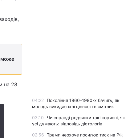
заходів,
а може
м на 28
04:22
Покоління 1960–1980-х бачить, як
молодь викидає їхні цінності в смітник
03:10
Чи справді родзинки такі корисні, як
усі думають: відповідь дієтологів
02:56
Трамп неохоче посилює тиск на РФ,