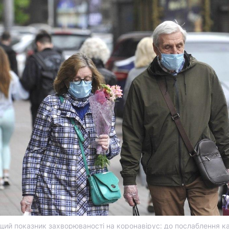
ищий показник захворюваності на коронавірус: до послаблення к