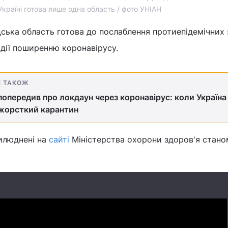
Україні готова лише одна область / фото УНІАН
дська область готова до послаблення протиепідемічних 
дії поширенню коронавірусу.
Е ТАКОЖ
опередив про локдаун через коронавірус: коли Україн
 жорсткий карантин
рилюднені на
сайті
Міністерства охорони здоров'я стано