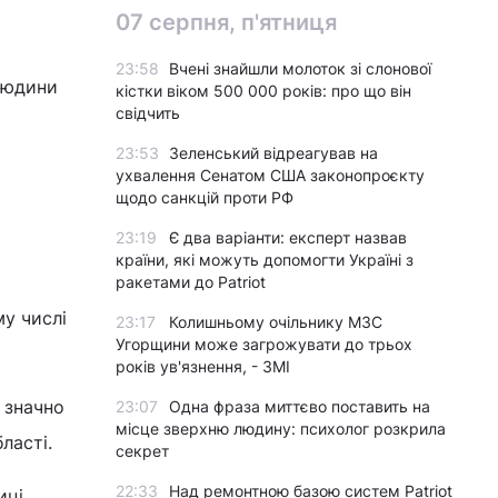
07 серпня, п'ятниця
23:58
Вчені знайшли молоток зі слонової
 людини
кістки віком 500 000 років: про що він
свідчить
23:53
Зеленський відреагував на
а
ухвалення Сенатом США законопроєкту
щодо санкцій проти РФ
23:19
Є два варіанти: експерт назвав
країни, які можуть допомогти Україні з
ракетами до Patriot
му числі
23:17
Колишньому очільнику МЗС
Угорщини може загрожувати до трьох
років ув'язнення, - ЗМІ
у значно
23:07
Одна фраза миттєво поставить на
місце зверхню людину: психолог розкрила
ласті.
секрет
22:33
Над ремонтною базою систем Patriot
иці