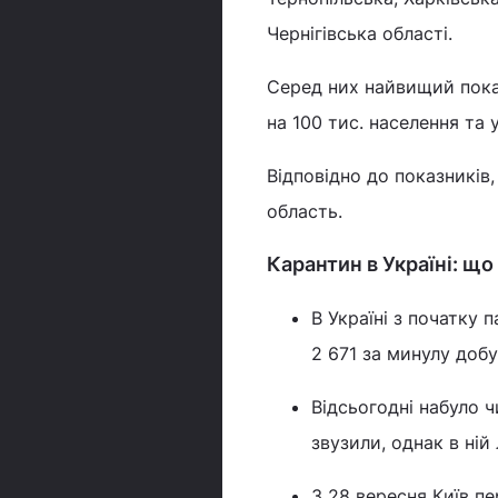
Чернігівська області.
Серед них найвищий показ
на 100 тис. населення та у
Відповідно до показників
область.
Карантин в Україні: що
В Україні з початку 
2 671 за минулу доб
Відсьогодні набуло 
звузили, однак в ній
З 28 вересня Київ пе