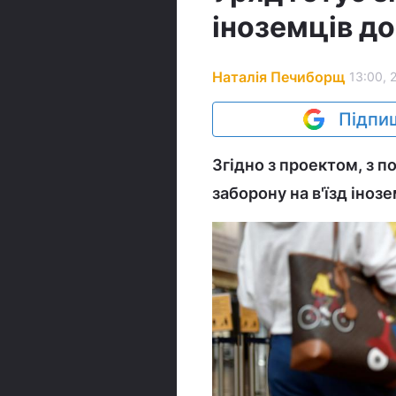
іноземців до
Наталія Печиборщ
13:00, 
Підпиш
Згідно з проектом, з 
заборону на в'їзд інозе