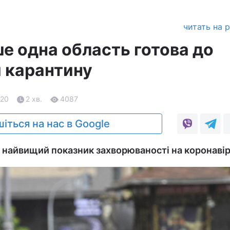
читать на 
ше одна область готова до
 карантину
.20
2 хв.
4087
іться на нас в Google
і найвищий показник захворюваності на коронаві