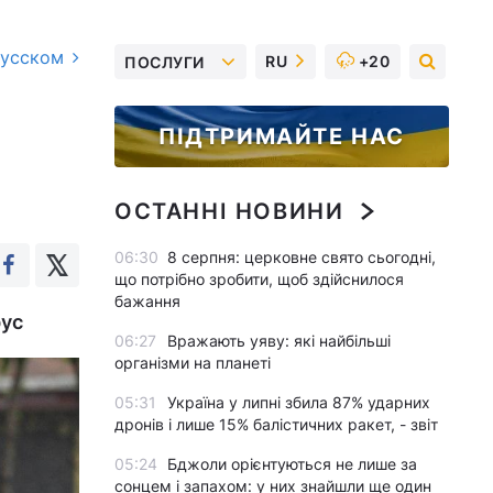
русском
RU
+20
ПОСЛУГИ
ПІДТРИМАЙТЕ НАС
ОСТАННІ НОВИНИ
06:30
8 серпня: церковне свято сьогодні,
що потрібно зробити, щоб здійснилося
бажання
рус
06:27
Вражають уяву: які найбільші
організми на планеті
05:31
Україна у липні збила 87% ударних
дронів і лише 15% балістичних ракет, - звіт
05:24
Бджоли орієнтуються не лише за
сонцем і запахом: у них знайшли ще один