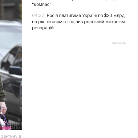
"компас"
04:37
Росія платитиме Україні по $20 млрд
на рік: економіст оцінив реальний механізм
репарацій
Реклама
арантину в