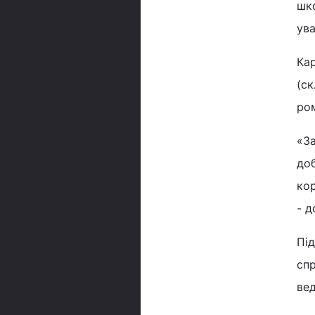
шк
ува
Кар
(ск
ром
«За
доб
ко
- д
Під
спр
ве