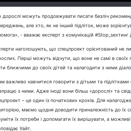
о дорослі можуть продовжувати писати безліч рекоменд
ереджень, але хто, як не інший підліток, може зорієнту
омога», - вважає експерт з комунікацій #Stop_sexтинг 
перти наголошують, що спецпроект орієнтований не лиш
ослих. Перші можуть відчути, що вони не самі в своїх 
ти ближчими до своїх дітей та налагодити з ними діало
ам важливо навчитися говорити з дітьми та підлітками
впрацю з ними. Адже іноді вони більш «дорослі» та свідо
цпроект – це один із початкових кроків. Для налагодже
иторією, маємо щодня доводити приналежність до їх с
уміти їх потреби і допомагати їх вирішувати, а можлив
повідає Уайт.