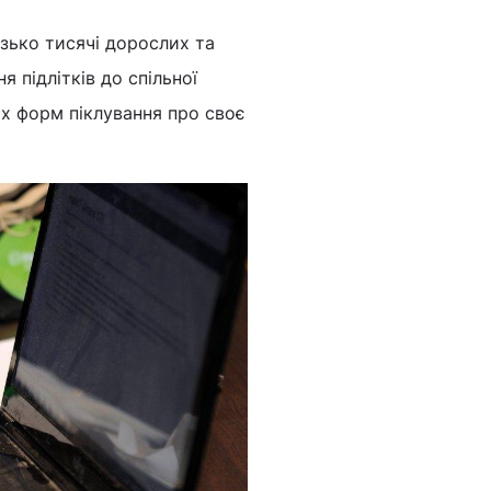
зько тисячі дорослих та
я підлітків до спільної
х форм піклування про своє