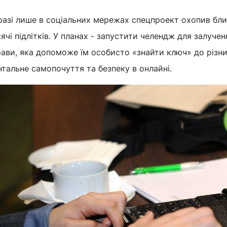
разі лише в соціальних мережах спецпроект охопив бли
ячі підлітків. У планах - запустити челендж для залученн
ави, яка допоможе їм особисто «знайти ключ» до різни
тальне самопочуття та безпеку в онлайні.