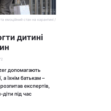
 та емоційний стан на карантині /
огти дитині
ин
72
izer допомагають
 а їхнім батькам –
 розпитав експертів,
-діти під час