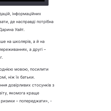
ацій, інформаційних
вати, де насправді потрібна
Дарина Уайт.
е на школярів, а й на
переживаннях, а другі –
г.
 однією мовою, посилити
мі, ніж їх батьки.
ння довірливих стосунків з
віту, якомога краще
і ризики – попереджати», -