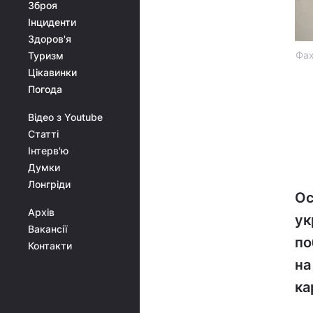
Зброя
Інциденти
Здоров'я
Фах
Туризм
Цікавинки
Погода
Відео з Youtube
Статті
Інтерв'ю
Думки
Лонгріди
Ос
Архів
ук
Вакансії
по
Контакти
на
ка