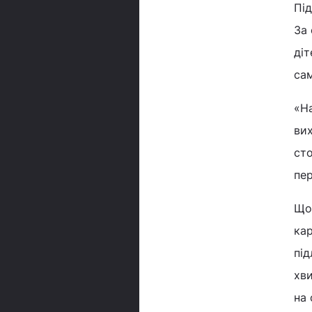
Під
За 
діт
сам
«На
вих
сто
пер
Щоб
кар
під
хв
на 