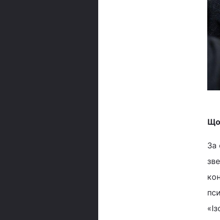
Що
За 
зве
кон
пс
«І