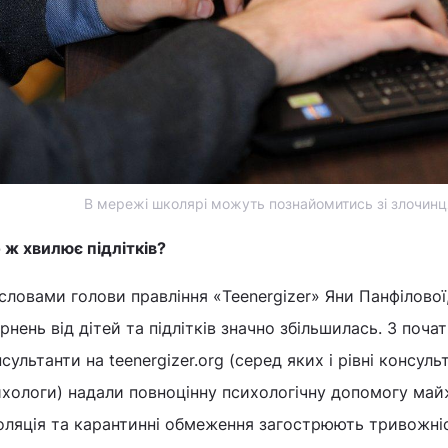
В мережі школярі можуть познайомитись зі злочинц
 ж хвилює підлітків?
словами голови правління «Teenergizer» Яни Панфілової,
рнень від дітей та підлітків значно збільшилась. З поча
сультанти на teenergizer.org (серед яких і рівні консульт
ихологи) надали повноцінну психологічну допомогу май
золяція та карантинні обмеження загострюють тривожні