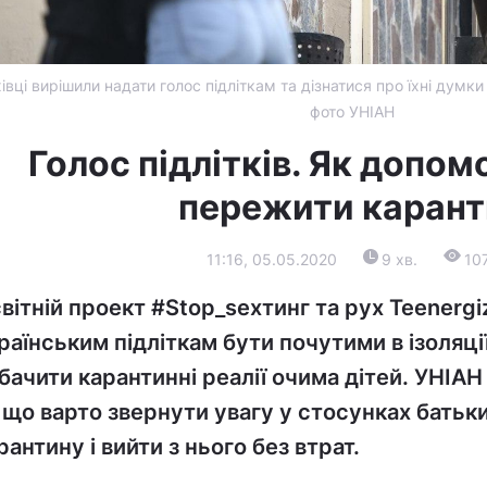
івці вирішили надати голос підліткам та дізнатися про їхні думки
фото УНІАН
Голос підлітків. Як допом
пережити карант
11:16, 05.05.2020
9 хв.
10
вітній проект #Stop_sexтинг та рух Teenerg
раїнським підліткам бути почутими в ізоляції,
бачити карантинні реалії очима дітей. УНІАН
 що варто звернути увагу у стосунках батьки
рантину і вийти з нього без втрат.