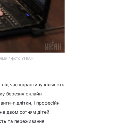
ями / фото УНІАН
 під час карантину кількість
тку березня онлайн-
анти-підлітки, і професійні
же двом сотням дітей.
сть та переживання