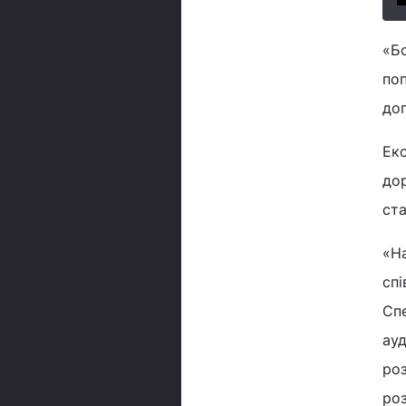
«Б
поп
доп
Екс
дор
ста
«Н
спі
Спе
ауд
роз
роз