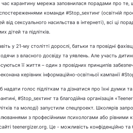
 час карантину мережа заповнилася порадами про те, щ
спостереженнями команди #Stop_sexтинг (освітній про
ей від сексуального насильства в інтернеті), всі ці пор
их дітей та підлітків.
віть у 21-му столітті дорослі, батьки та провідні фахів
одячи з власного досвіду та уявлень. Але участь дитини
суються її життя – один з провідних принципів забезпе
еконана керівник інформаційно-освітньої кампанії #Sto
 надати голос підліткам та дізнатися про їхні думки т
антині, #Stop_sexтинг та благодійна організація «Teen
літків та молоді) запустили спецпроект. Школярів зап
илюваннями з професійними психологами або рівними к
сайті teenergizer.org. Це - можливість конфіденційно 