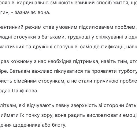
олярів, кардинально змінюють звичний спосіб життя, щ
ги», - зазначає вона.
антинний режим став умовним підсилювачем проблем, я
ладні стосунки з батьками, труднощі у спілкуванні з одн
античних та дружніх стосунків, самоідентифікації, нав
раз кожному з нас необхідна підтримка, навіть тим, хто
ре. Батькам важливо піклуватися та проявляти турботу,
ристь сімейним стосункам, а не стали причиною пробле
одає Панфілова.
літкам, які відчувають певну зверхність зі сторони бать
иймати їх точку зору, вона радить висловлювати емоці
дення щоденника або блогу.