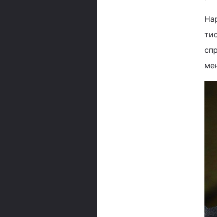
На
тис
спр
мен