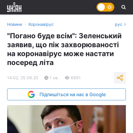
›
Новини
Коронавірус
рус
"Погано буде всім": Зеленський
заявив, що пік захворюваності
на коронавірус може настати
посеред літа
14:02, 25.06.20
1 хв.
6691
Підпишіться на нас в Google