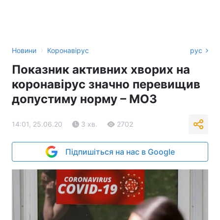
›
Новини
Коронавірус
рус
Показник активних хворих на
коронавірус значно перевищив
допустиму норму – МОЗ
14:01, 25.06.20
3 хв.
2702
Підпишіться на нас в Google