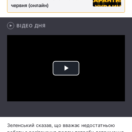
червня (онлайн)
Лонгріди
ВІДЕО ДНЯ
Відео з Youtube
Статті
Інтерв'ю
Думки
Архів
Вакансії
Контакти
Play
Послуги
Video
Зеленський сказав, що вважає недостатньою