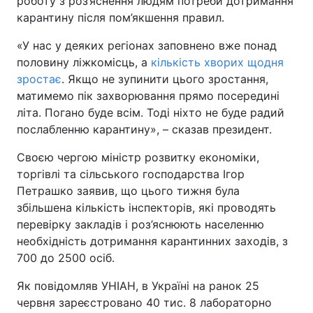
роботу з роз’яснення людям потреби дотримання
карантину після пом’якшення правил.
Тема оформлення
«У нас у деяких регіонах заповнено вже понад
половину ліжкомісць, а
кількість хворих щодня
зростає
. Якщо не зупинити цього зростання,
матимемо пік захворювання прямо посередині
літа. Погано буде всім. Тоді ніхто не буде радий
послабленню карантину», – сказав президент.
Своєю чергою міністр розвитку економіки,
торгівлі та сільського господарства Ігор
Петрашко заявив, що цього тижня була
збільшена кількість інспекторів, які проводять
перевірку закладів і роз’яснюють населенню
необхідність дотримання карантинних заходів, з
700 до 2500 осіб.
Як повідомляв УНІАН, в Україні на ранок 25
червня зареєстровано 40 тис. 8 лабораторно