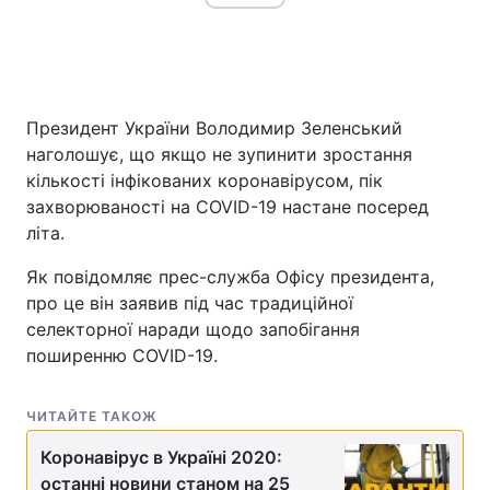
Головна
Війна
Президент України Володимир Зеленський
Україна
Політика
наголошує, що якщо не зупинити зростання
кількості інфікованих коронавірусом, пік
Економіка
Світ
захворюваності на COVID-19 настане посеред
літа.
Спорт
Наука
Як повідомляє прес-служба Офісу президента,
Техно і зв'язок
Лайт
про це він заявив під час традиційної
селекторної наради щодо запобігання
Зброя
Інциденти
поширенню COVID-19.
Здоров'я
Туризм
ЧИТАЙТЕ ТАКОЖ
Цікавинки
Погода
Коронавірус в Україні 2020:
Екологія
Регіони
останні новини станом на 25