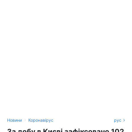
›
Новини
Коронавірус
рус
За добу в Києві зафіксовано 102