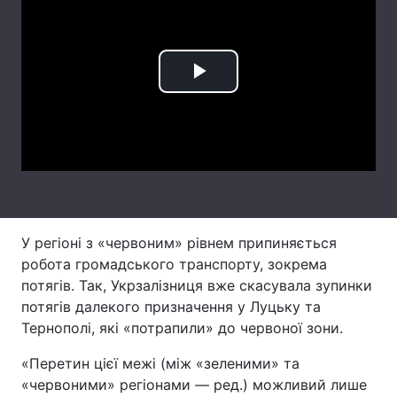
Лонгріди
Відео з Youtube
Статті
Play
Інтерв'ю
Думки
Video
Архів
Вакансії
Контакти
Послуги
У регіоні з «червоним» рівнем припиняється
робота громадського транспорту, зокрема
потягів. Так, Укрзалізниця вже скасувала зупинки
потягів далекого призначення у Луцьку та
Тернополі, які «потрапили» до червоної зони.
«Перетин цієї межі (між «зеленими» та
«червоними» регіонами — ред.) можливий лише