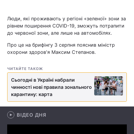
Люди, які проживають у регіоні «зеленої» зони за
рівнем поширення COVID-19, зможуть потрапити
Головна
Війна
до червоної зони, але лише на автомобілях.
Україна
Політика
Про це на брифінгу 3 серпня пояснив міністр
охорони здоров'я Максим Степанов.
Економіка
Світ
Спорт
Наука
ЧИТАЙТЕ ТАКОЖ
Техно і зв'язок
Лайт
Сьогодні в Україні набрали
чинності нові правила зонального
Зброя
Інциденти
карантину: карта
Здоров'я
Туризм
ВІДЕО ДНЯ
Цікавинки
Погода
Екологія
Регіони