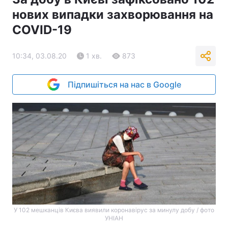
нових випадки захворювання на
COVID-19
10:34, 03.08.20
1 хв.
873
Підпишіться на нас в Google
У 102 мешканців Києва виявили коронавірус за минулу добу / фото
УНІАН