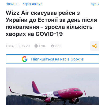
›
Новини
Коронавірус
рус
Wizz Air скасував рейси з
України до Естонії за день після
поновлення – зросла кількість
хворих на COVID-19
11:14, 03.08.20
1 хв.
853
Підпишіться на нас в Google