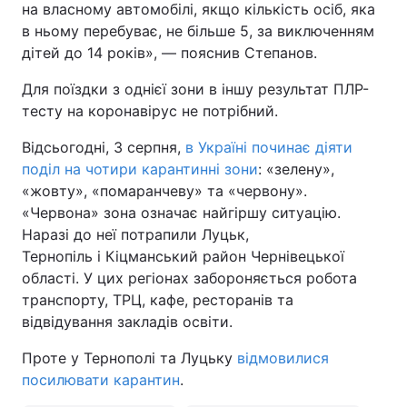
на власному автомобілі, якщо кількість осіб, яка
в ньому перебуває, не більше 5, за виключенням
Тема оформлення
дітей до 14 років», — пояснив Степанов.
Для поїздки з однієї зони в іншу результат ПЛР-
тесту на коронавірус не потрібний.
Відсьогодні, 3 серпня,
в Україні починає діяти
поділ на чотири карантинні зони
: «зелену»,
«жовту», «помаранчеву» та «червону».
«Червона» зона означає найгіршу ситуацію.
Наразі до неї потрапили Луцьк,
Тернопіль і Кіцманський район Чернівецької
області. У цих регіонах забороняється робота
транспорту, ТРЦ, кафе, ресторанів та
відвідування закладів освіти.
Проте у Тернополі та Луцьку
відмовилися
посилювати карантин
.