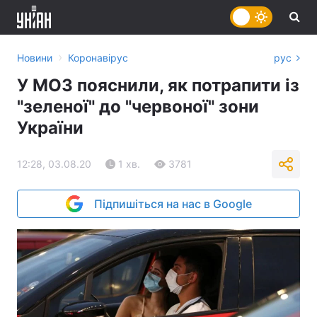
›
Новини
Коронавірус
рус
У МОЗ пояснили, як потрапити із
"зеленої" до "червоної" зони
України
12:28, 03.08.20
1 хв.
3781
Підпишіться на нас в Google