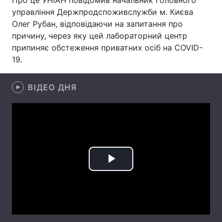
Про це УНІАН повідомив начальник Головного
управління Держпродспоживслужби м. Києва
Лонгріди
Олег Рубан, відповідаючи на запитання про
причину, через яку цей лабораторний центр
Відео з Youtube
Статті
припиняє обстеження приватних осіб на COVID-
19.
Інтерв'ю
Думки
ВІДЕО ДНЯ
Архів
Вакансії
Контакти
Послуги
Play
Video