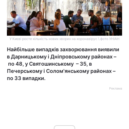
У Києві росте кількість нових хворих на коронавірус \ фото УНІАН
Найбільше випадків захворювання виявили
в Дарницькому і Дніпровському районах –
по 48, у Святошинському – 35, в
Печерському і Солом'янському районах –
по 33 випадки.
Реклама