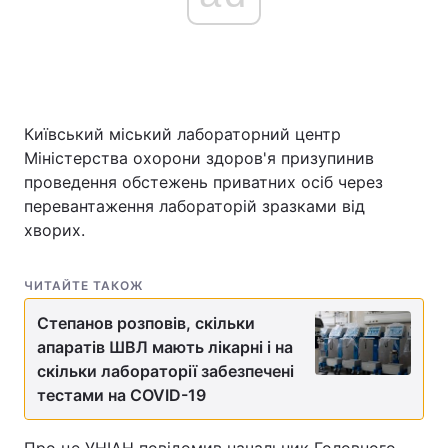
Головна
Війна
Україна
Політика
Київський міський лабораторний центр
Міністерства охорони здоров'я призупинив
Економіка
Світ
проведення обстежень приватних осіб через
перевантаження лабораторій зразками від
Спорт
Наука
хворих.
Техно і зв'язок
Лайт
ЧИТАЙТЕ ТАКОЖ
Зброя
Інциденти
Степанов розповів, скільки
апаратів ШВЛ мають лікарні і на
Здоров'я
Туризм
скільки лабораторії забезпечені
Цікавинки
тестами на COVID-19
Погода
Екологія
Регіони