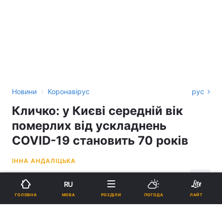
›
Новини
Коронавірус
рус
Кличко: у Києві середній вік
померлих від ускладнень
COVID-19 становить 70 років
ІННА АНДАЛІЦЬКА
13:18, 09.04.21
2 хв.
533
RU
МОВА
ГОЛОВНА
РОЗДІЛИ
ПОГОДА
ЛАЙТ
Підпишіться на нас в Google