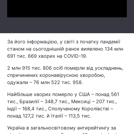
Video
Лонгріди
Відео з Youtube
Статті
За його інформацією, у світі з початку пандемії
Інтерв'ю
Думки
станом на сьогоднішній ранок виявлено 134 млн
Архів
Вакансії
691 тис. 669 хворих на COVID-19.
2 млн 915 тис. 806 осіб померли від ускладнень,
Контакти
спричинених коронавірусною хворобою,
Послуги
одужали – 76 млн 522 тис. 958.
Найбільше хворих померло у США – понад 561
тис., Бразилії – 348,7 тис., Мексиці – 207 тис.,
Індії – 168,4 тис., Сполученому Королівстві –
понад 127,2 тис. й Італії – 113,5 тис.
Україна в загальносвітовому антирейтингу за