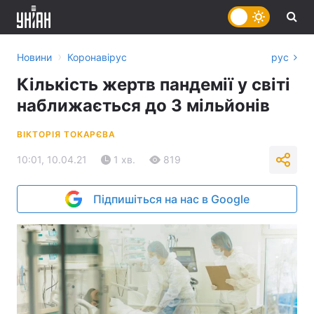
›
Новини
Коронавірус
рус
Кількість жертв пандемії у світі
наближається до 3 мільйонів
ВІКТОРІЯ ТОКАРЄВА
10:01, 10.04.21
1 хв.
819
Підпишіться на нас в Google