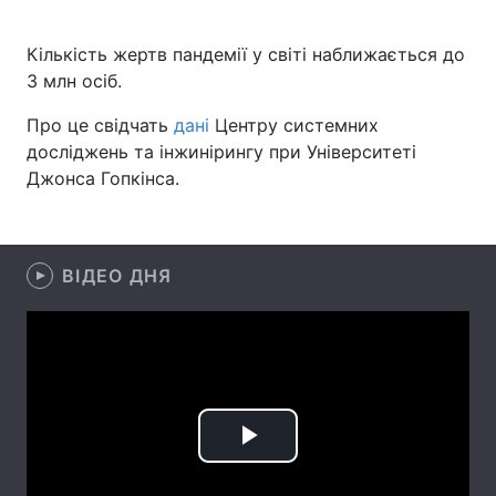
Кількість жертв пандемії у світі наближається до
3 млн осіб.
Головна
Війна
Про це свідчать
дані
Центру системних
Україна
Політика
досліджень та інжинірингу при Університеті
Джонса Гопкінса.
Економіка
Світ
Спорт
Наука
ВІДЕО ДНЯ
Техно і зв'язок
Лайт
Зброя
Інциденти
Здоров'я
Туризм
Цікавинки
Погода
Play
Екологія
Регіони