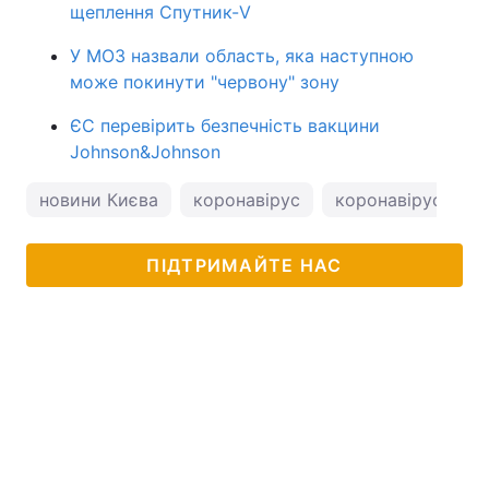
щеплення Спутник-V
У МОЗ назвали область, яка наступною
може покинути "червону" зону
ЄС перевірить безпечність вакцини
Johnson&Johnson
новини Києва
коронавірус
коронавірус в Укр
ПІДТРИМАЙТЕ НАС