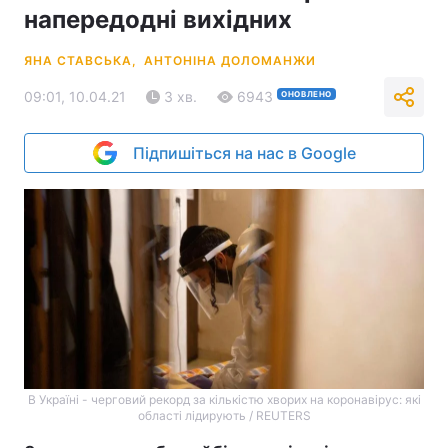
напередодні вихідних
ЯНА СТАВСЬКА,
АНТОНІНА ДОЛОМАНЖИ
09:01, 10.04.21
3 хв.
6943
ОНОВЛЕНО
Підпишіться на нас в Google
В Україні - черговий рекорд за кількістю хворих на коронавірус: які
області лідирують / REUTERS