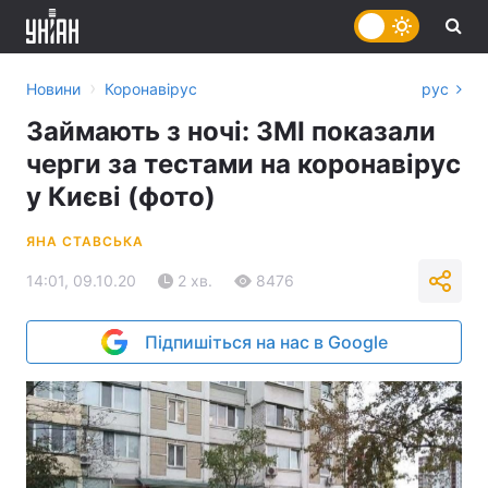
›
Новини
Коронавірус
рус
Займають з ночі: ЗМІ показали
черги за тестами на коронавірус
у Києві (фото)
ЯНА СТАВСЬКА
14:01, 09.10.20
2 хв.
8476
Підпишіться на нас в Google