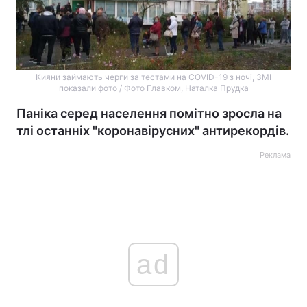
Кияни займають черги за тестами на COVID-19 з ночі, ЗМІ
показали фото / Фото Главком, Наталка Прудка
Паніка серед населення помітно зросла на
тлі останніх "коронавірусних" антирекордів.
Реклама
ad