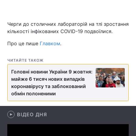
Черги до столичних лабораторій на тлі зростання
Головна
Війна
кількості інфікованих COVID-19 подвоїлися.
Україна
Політика
Про це пише
Главком
.
Економіка
Світ
ЧИТАЙТЕ ТАКОЖ
Спорт
Наука
Головні новини України 9 жовтня:
майже 6 тисяч нових випадків
Техно і зв'язок
Лайт
коронавірусу та заблокований
Зброя
Інциденти
обмін полоненими
Здоров'я
Туризм
ВІДЕО ДНЯ
Цікавинки
Погода
Екологія
Регіони