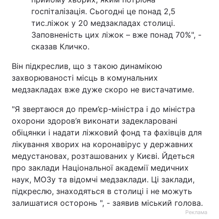
госпіталізація. Сьогодні це понад 2,5
тис.ліжок у 20 медзакладах столиці.
Заповненість цих ліжок – вже понад 70%", -
сказав Кличко.
Він підкреслив, що з такою динамікою
захворюваності місць в комунальних
медзакладах вже дуже скоро не вистачатиме.
"Я звертаюся до прем’єр-міністра і до міністра
охорони здоров’я виконати задекларовані
обіцянки і надати ліжковий фонд та фахівців для
лікування хворих на коронавірус у державних
медустановах, розташованих у Києві. Йдеться
про заклади Національної академії медичних
наук, МОЗу та відомчі медзаклади. Ці заклади,
підкреслю, знаходяться в столиці і не можуть
залишатися осторонь ", - заявив міський голова.
Реклама