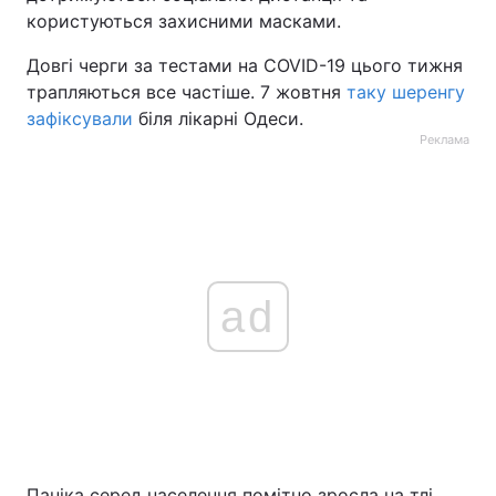
користуються захисними масками.
Тема оформлення
Довгі черги за тестами на COVID-19 цього тижня
трапляються все частіше. 7 жовтня
таку шеренгу
зафіксували
біля лікарні Одеси.
Реклама
ad
Паніка серед населення помітно зросла на тлі