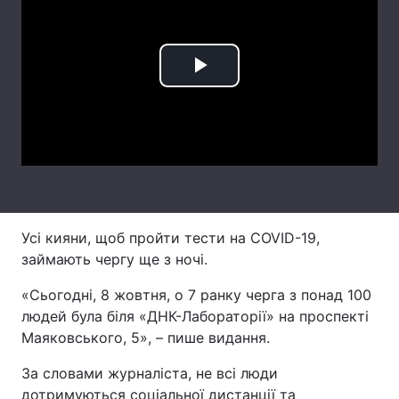
Лонгріди
Play
Відео з Youtube
Статті
Video
Інтерв'ю
Думки
Архів
Вакансії
Контакти
Усі кияни, щоб пройти тести на COVID-19,
Послуги
займають чергу ще з ночі.
«Сьогодні, 8 жовтня, о 7 ранку черга з понад 100
людей була біля «ДНК-Лабораторії» на проспекті
Маяковського, 5», – пише видання.
За словами журналіста, не всі люди
дотримуються соціальної дистанції та