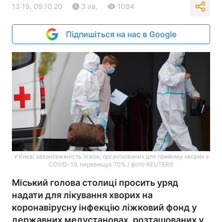
13:19, 09.10.20
3 хв.
1094
Підпишіться на нас в Google
У Києві завантаженість ліжок, організованих для прийому хворих з
COVID-19, перевищує 70% / фото REUTERS
Міський голова столиці просить уряд
надати для лікування хворих на
коронавірусну інфекцію ліжковий фонд у
державних медустановах, розташованих у