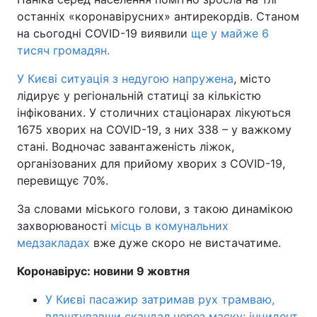
останніх «коронавірусних» антирекордів. Станом
на сьогодні COVID-19 виявили
ще у майже 6
тисяч громадян.
У Києві ситуація з недугою напружена
, місто
лідирує у регіональній статиці за кількістю
інфікованих. У столичних стаціонарах лікуються
1675 хворих на COVID-19, з них 338 – у важкому
стані. Водночас завантаженість ліжок,
організованих для прийому хворих з COVID-19,
перевищує 70%.
За словами міського голови, з такою динамікою
захворюваності
місць в комунальних
медзакладах
вже дуже скоро не вистачатиме.
Коронавірус: новини 9 жовтня
У Києві пасажир затримав рух трамваю,
влаштувавши скандал через маску: інцидент