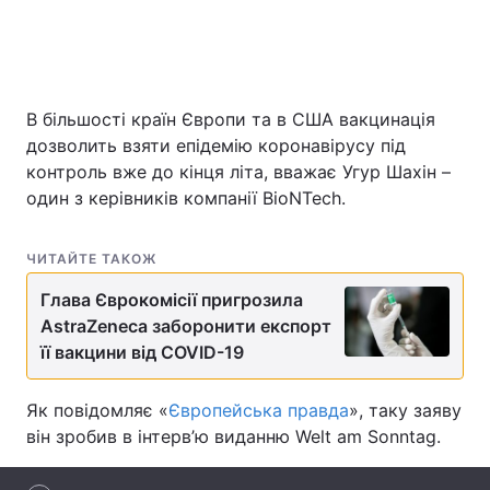
Головна
Війна
В більшості країн Європи та в США вакцинація
Україна
Політика
дозволить взяти епідемію коронавірусу під
контроль вже до кінця літа, вважає Угур Шахін –
Економіка
Світ
один з керівників компанії BioNTech.
Спорт
Наука
ЧИТАЙТЕ ТАКОЖ
Техно і зв'язок
Лайт
Глава Єврокомісії пригрозила
AstraZeneca заборонити експорт
Зброя
Інциденти
її вакцини від COVID-19
Здоров'я
Туризм
Як повідомляє «
Європейська правда
», таку заяву
Цікавинки
Погода
він зробив в інтерв’ю виданню Welt am Sonntag.
Екологія
Регіони