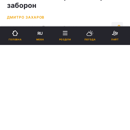
заборон
ДМИТРО ЗАХАРОВ
11:34, 21.03.21
3 хв.
2106
RU
МОВА
ГОЛОВНА
РОЗДІЛИ
ПОГОДА
ЛАЙТ
Підпишіться на нас в Google
Київщина йде на локдаун / УНІАН
Роботу ТРЦ заборонено, а кафе та