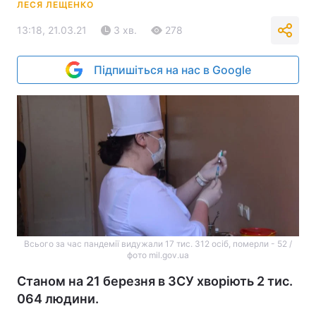
ЛЕСЯ ЛЕЩЕНКО
13:18, 21.03.21
3 хв.
278
Підпишіться на нас в Google
Всього за час пандемії видужали 17 тис. 312 осіб, померли - 52 /
фото mil.gov.ua
Станом на 21 березня в ЗСУ хворіють 2 тис.
064 людини.