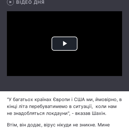
ВІДЕО ДНЯ
Лонгріди
Відео з Youtube
Статті
Інтерв'ю
Думки
Play
Архів
Вакансії
Video
Контакти
Послуги
"У багатьох країнах Європи і США ми, ймовірно, в
кінці літа перебуватимемо в ситуації, коли нам
не знадобляться локдауни", - вказав Шахін.
Втім, він додає, вірус нікуди не зникне. Мине