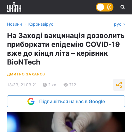
›
Новини
Коронавірус
рус
На Заході вакцинація дозволить
приборкати епідемію COVID-19
вже до кінця літа – керівник
BioNTech
ДМИТРО ЗАХАРОВ
13:33, 21.03.21
2 хв.
712
Підпишіться на нас в Google