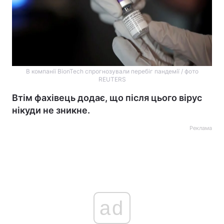
В компанії BionTech спрогнозували перебіг пандемії / фото
REUTERS
Втім фахівець додає, що після цього вірус
нікуди не зникне.
Реклама
ad