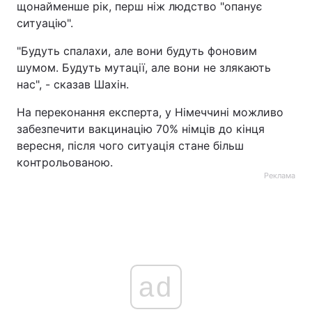
щонайменше рік, перш ніж людство "опанує
ситуацію".
Тема оформлення
"Будуть спалахи, але вони будуть фоновим
шумом. Будуть мутації, але вони не злякають
нас", - сказав Шахін.
На переконання експерта, у Німеччині можливо
забезпечити вакцинацію 70% німців до кінця
вересня, після чого ситуація стане більш
контрольованою.
Реклама
ad