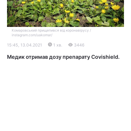
Комаровський прищепився від коронавірусу /
instagram.com/uakomar/
15:45, 13.04.2021
1 хв.
3446
Медик отримав дозу препарату Covishield.
Головна
Війна
Україна
Політика
Економіка
Світ
Екологія
РЕГІОНИ