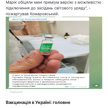
Марік обіцяли мені преміум версію з можливістю
Відео з Youtube
Статті
підключення до засідань світового уряду", -
пожартував Комаровський.
Інтерв'ю
Думки
Архів
Вакансії
Контакти
ПОСЛУГИ
Реклама на сайті
Фотобанк
Моніторинг
Пресцентр
Скріншот
Вакцинація в Україні: головне