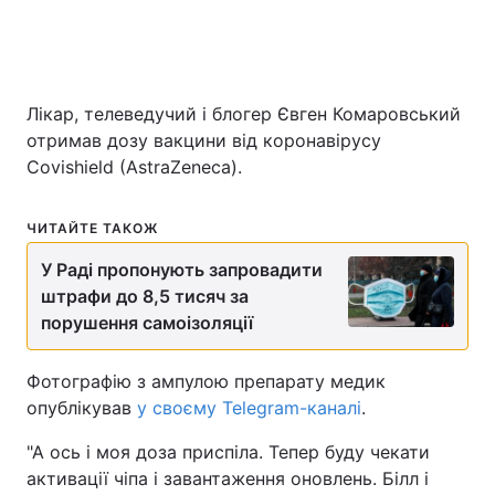
Київ
Львів
Дніпро
Харків
Лікар, телеведучий і блогер Євген Комаровський
отримав дозу вакцини від коронавірусу
Одеса
Covishield (AstraZeneca).
ЧИТАЙТЕ ТАКОЖ
Спорт
Наука
У Раді пропонують запровадити
Техно і зв'язок
Лайт
штрафи до 8,5 тисяч за
порушення самоізоляції
Зброя
Інциденти
Фотографію з ампулою препарату медик
Здоров'я
Туризм
опублікував
у своєму Telegram-каналі
.
"А ось і моя доза приспіла. Тепер буду чекати
Цікавинки
Погода
активації чіпа і завантаження оновлень. Білл і